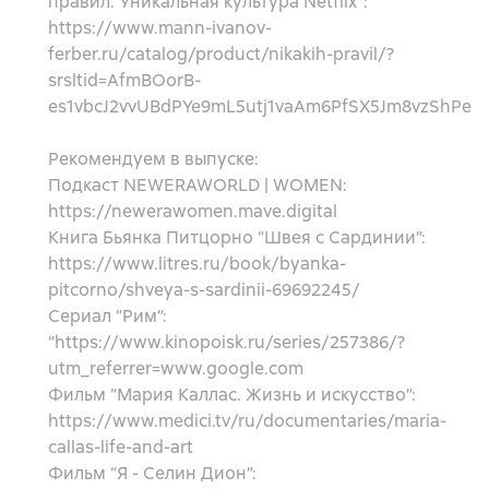
правил. Уникальная культура Netflix”:
https://www.mann-ivanov-
ferber.ru/catalog/product/nikakih-pravil/?
srsltid=AfmBOorB-
es1vbcJ2vvUBdPYe9mL5utj1vaAm6PfSX5Jm8vzShPe
Рекомендуем в выпуске:
Подкаст NEWERAWORLD | WOMEN:
https://newerawomen.mave.digital
Книга Бьянка Питцорно “Швея с Сардинии”:
https://www.litres.ru/book/byanka-
pitcorno/shveya-s-sardinii-69692245/
Сериал “Рим”:
“https://www.kinopoisk.ru/series/257386/?
utm_referrer=www.google.com
Фильм “Мария Каллас. Жизнь и искусство”:
https://www.medici.tv/ru/documentaries/maria-
callas-life-and-art
Фильм “Я - Селин Дион”: