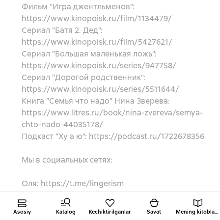
Фильм “Игра джентльменов”:
https://www.kinopoisk.ru/film/1134479/
Сериал “Батя 2. Дед”:
https://www.kinopoisk.ru/film/5427621/
Сериал “Большая маленькая ложь”:
https://www.kinopoisk.ru/series/947758/
Сериал “Дорогой родственник”:
https://www.kinopoisk.ru/series/5511644/
Книга “Семья что надо” Нина Зверева:
https://www.litres.ru/book/nina-zvereva/semya-
chto-nado-44035178/
Подкаст “Ху а ю”: https://podcast.ru/1722678356
Мы в социальных сетях:
Оля: https://t.me/lingerism
Бренд LVG: https://lovegoods.store/
Таня: https://t.me/ivanovaknows
Asosiy
Katalog
Kechiktirilganlar
Savat
Mening kitoblarim
Настя: https://www.instagram.com/elleandme