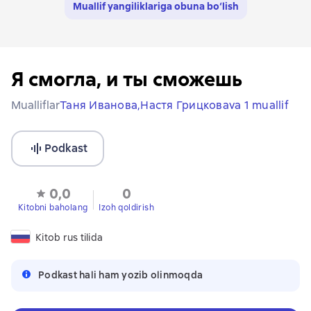
Muallif yangiliklariga obuna bo‘lish
Я смогла, и ты сможешь
Mualliflar
Таня Иванова,
Настя Грицкова
va 1 muallif
Podkast
0,0
0
Kitobni baholang
Izoh qoldirish
Kitob rus tilida
Podkast hali ham yozib olinmoqda