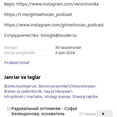
Веро: https://www.instagram.com/veronironika
https://t.me/girlswhocan_podcast
https://www.instagram.com/girlswhocan_podcast
Сотрудничество: Smogla@louder.ru
Mavjud
:
30 taqdimotlar
Oxirgi yangilanish
:
3 iyun 2026
Podkast nima?
Janrlar va teglar
Biznes boshqaruvi
,
Biznes jarayonlari/innovatsiyalar
,
Biznes va tadbirkorlik
,
Hayot hikoyalari
,
Ish qidirish / martaba
,
Ishdagi mavqe
,
Shaxsiy tajriba
Радикальный оптимизм - Софья
30
Беляндинова, основатель
57 daqiqa