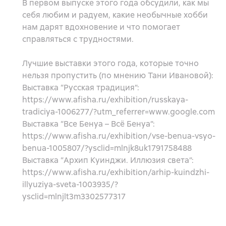
В первом выпуске этого года обсудили, как мы
себя любим и радуем, какие необычные хобби
нам дарят вдохновение и что помогает
справляться с трудностями.
Лучшие выставки этого года, которые точно
нельзя пропустить (по мнению Тани Ивановой):
Выставка “Русская традиция”:
https://www.afisha.ru/exhibition/russkaya-
tradiciya-1006277/?utm_referrer=www.google.com
Выставка “Все Бенуа – Всё Бенуа”:
https://www.afisha.ru/exhibition/vse-benua-vsyo-
benua-1005807/?ysclid=mlnjk8uk1791758488
Выставка “Архип Куинджи. Иллюзия света”:
https://www.afisha.ru/exhibition/arhip-kuindzhi-
illyuziya-sveta-1003935/?
ysclid=mlnjlt3m3302577317