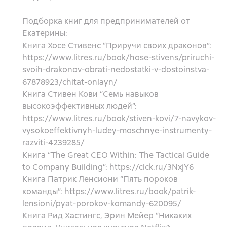
Подборка книг для предпринимателей от
Екатерины:
Книга Хосе Стивенс “Приручи своих драконов”:
https://www.litres.ru/book/hose-stivens/priruchi-
svoih-drakonov-obrati-nedostatki-v-dostoinstva-
67878923/chitat-onlayn/
Книга Стивен Кови “Семь навыков
высокоэффективных людей”:
https://www.litres.ru/book/stiven-kovi/7-navykov-
vysokoeffektivnyh-ludey-moschnye-instrumenty-
razviti-4239285/
Книга “The Great CEO Within: The Tactical Guide
to Company Building”: https://clck.ru/3NxjY6
Книга Патрик Ленсиони “Пять пороков
команды”: https://www.litres.ru/book/patrik-
lensioni/pyat-porokov-komandy-620095/
Книга Рид Хастингс, Эрин Мейер “Никаких