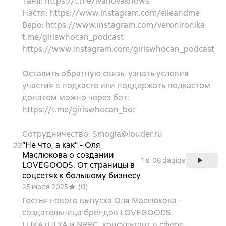
Таня: https://t.me/ivanovaknows
Настя: https://www.instagram.com/elleandme
Веро: https://www.instagram.com/veronironika
t.me/girlswhocan_podcast
https://www.instagram.com/girlswhocan_podcast
Оставить обратную связь, узнать условия
участия в подкасте или поддержать подкастом
донатом можно через бот:
https://t.me/girlswhocan_bot
Сотрудничество: Smogla@louder.ru
“Не что, а как” - Оля
22
Маслюкова о создании
1 s. 06 daqiqa
LOVEGOODS. От страницы в
соцсетях к большому бизнесу
(
0
)
25 июля 2025
Гостья нового выпуска Оля Маслюкова -
создательница брендов LOVEGOODS,
LUKA+ULYA и NBBC, консультант в сфере