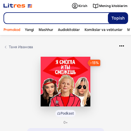
Kirish
Mening kitoblarim
Topish
Promokod
Yangi
Mashhur
Audiokitoblar
Komikslar va vebtunlar
Mo
Таня Иванова
−15%
Podkast
0+