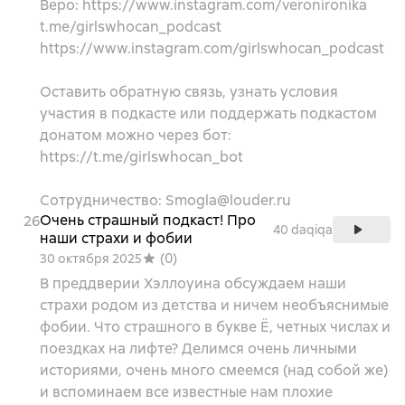
Веро: https://www.instagram.com/veronironika
t.me/girlswhocan_podcast
https://www.instagram.com/girlswhocan_podcast
Оставить обратную связь, узнать условия
участия в подкасте или поддержать подкастом
донатом можно через бот:
https://t.me/girlswhocan_bot
Сотрудничество: Smogla@louder.ru
Очень страшный подкаст! Про
26
40 daqiqa
наши страхи и фобии
(
0
)
30 октября 2025
В преддверии Хэллоуина обсуждаем наши
страхи родом из детства и ничем необъяснимые
фобии. Что страшного в букве Ё, четных числах и
поездках на лифте? Делимся очень личными
историями, очень много смеемся (над собой же)
и вспоминаем все известные нам плохие