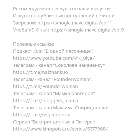
Рекомендуем переслушать наши выпуски:
Искусство публичных выступлений с Ниной
Зверевой: https://smogla.mave.digital/ep-11
Учеба VS Опыт: https://smogla.mave.digital/ep-9
Полезные ссылки:
Подкаст Оли “В одной песочнице”:
https://www.youtube.com/@k_0lya/
Телеграм - канал “Соколова наизнанку”:
https://t.me/naiznankuo
Телеграм- канал “FounderWoman”:
https://t.me/FounderWoman
Телеграм - канал “Мамка блогеров”:
https://t.me/bloggers_mama
Телеграм - канал Максима Спиридонова:
https://t.me/mspiridonov
Сериал “Беспринципные в Питере”:
https://www.kinopoisk.ru/series/5377368/