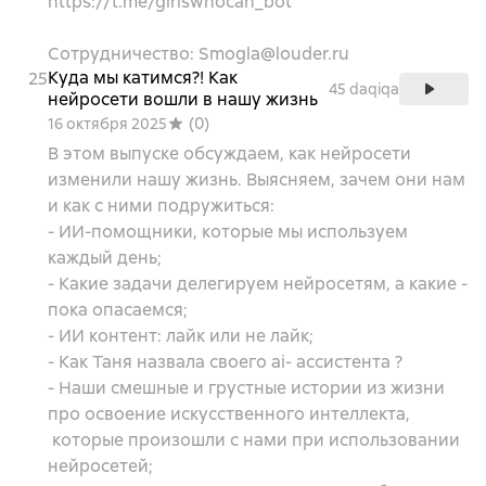
https://t.me/girlswhocan_bot
Сотрудничество: Smogla@louder.ru
Куда мы катимся?! Как
25
45 daqiqa
нейросети вошли в нашу жизнь
(
0
)
16 октября 2025
В этом выпуске обсуждаем, как нейросети
изменили нашу жизнь. Выясняем, зачем они нам
и как с ними подружиться:
- ИИ-помощники, которые мы используем
каждый день;
- Какие задачи делегируем нейросетям, а какие -
пока опасаемся;
- ИИ контент: лайк или не лайк;
- Как Таня назвала своего ai- ассистента ?
- Наши смешные и грустные истории из жизни
про освоение искусственного интеллекта,
которые произошли с нами при использовании
нейросетей;