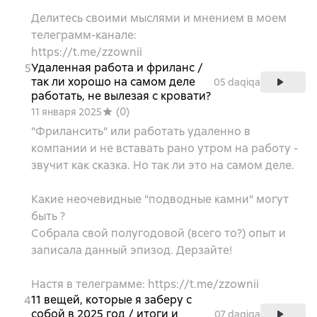
Делитесь своими мыслями и мнением в моем
телеграмм-канале:
https://t.me/zzownii
Удаленная работа и фриланс /
5
так ли хорошо на самом деле
05 daqiqa
работать, не вылезая с кровати?
(
0
)
11 января 2025
"Фрилансить" или работать удаленно в
компании и не вставать рано утром на работу -
звучит как сказка. Но так ли это на самом деле.
Какие неочевидные "подводные камни" могут
быть ?
Собрала свой полугодовой (всего то?) опыт и
записала данный эпизод. Дерзайте!
Настя в телеграмме: https://t.me/zzownii
11 вещей, которые я заберу с
4
собой в 2025 год / итоги и
07 daqiqa