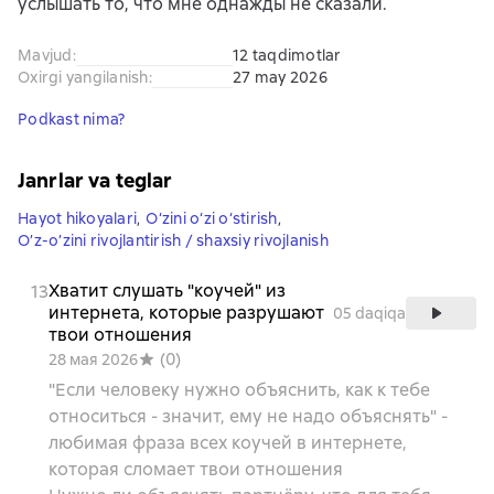
услышать то, что мне однажды не сказали.
Mavjud
:
12 taqdimotlar
Oxirgi yangilanish
:
27 may 2026
Podkast nima?
Janrlar va teglar
Hayot hikoyalari
,
O‘zini o‘zi o‘stirish
,
O’z-o’zini rivojlantirish / shaxsiy rivojlanish
Хватит слушать "коучей" из
13
интернета, которые разрушают
05 daqiqa
твои отношения
(
0
)
28 мая 2026
"Если человеку нужно объяснить, как к тебе
относиться - значит, ему не надо объяснять" -
любимая фраза всех коучей в интернете,
которая сломает твои отношения