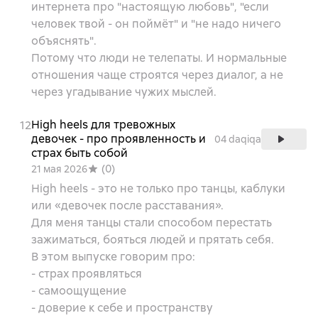
интернета про "настоящую любовь", "если
человек твой - он поймёт" и "не надо ничего
объяснять".
Потому что люди не телепаты. И нормальные
отношения чаще строятся через диалог, а не
через угадывание чужих мыслей.
High heels для тревожных
12
девочек - про проявленность и
04 daqiqa
страх быть собой
(
0
)
21 мая 2026
High heels - это не только про танцы, каблуки
или «девочек после расставания».
Для меня танцы стали способом перестать
зажиматься, бояться людей и прятать себя.
В этом выпуске говорим про:
- страх проявляться
- самоощущение
- доверие к себе и пространству