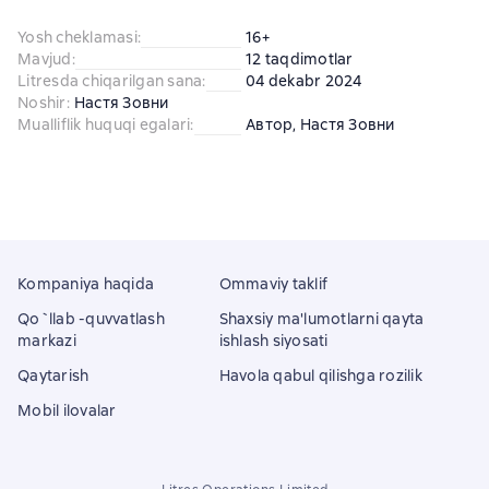
Yosh cheklamasi
:
16+
Mavjud
:
12 taqdimotlar
Litresda chiqarilgan sana
:
04 dekabr 2024
Noshir
:
Настя Зовни
Mualliflik huquqi egalari
:
Автор
, 
Настя Зовни
Kompaniya haqida
Ommaviy taklif
Qo`llab -quvvatlash
Shaxsiy ma'lumotlarni qayta
markazi
ishlash siyosati
Qaytarish
Havola qabul qilishga rozilik
Mobil ilovalar