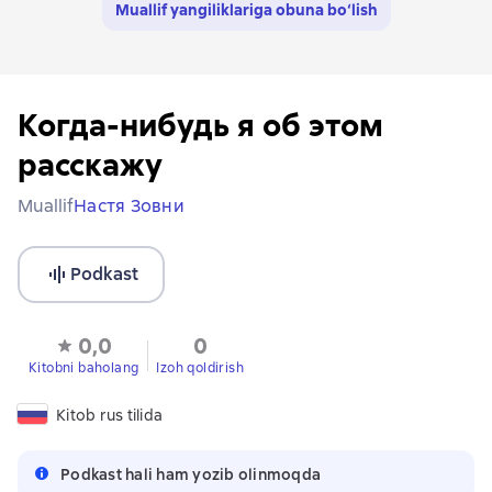
Muallif yangiliklariga obuna bo‘lish
Когда-нибудь я об этом
расскажу
Muallif
Настя Зовни
Podkast
0,0
0
Kitobni baholang
Izoh qoldirish
Kitob rus tilida
Podkast hali ham yozib olinmoqda