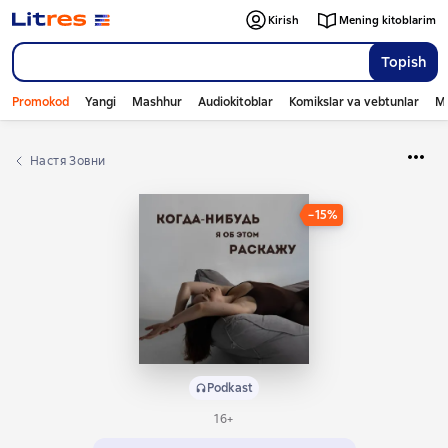
Kirish
Mening kitoblarim
Topish
Promokod
Yangi
Mashhur
Audiokitoblar
Komikslar va vebtunlar
Mo
Настя Зовни
−15%
Podkast
16+