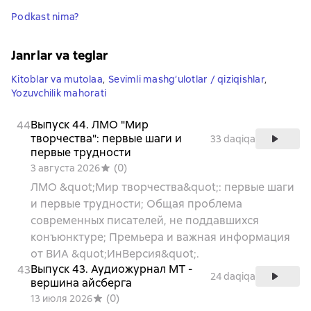
Podkast nima?
Janrlar va teglar
Kitoblar va mutolaa
,
Sevimli mashg’ulotlar / qiziqishlar
,
Yozuvchilik mahorati
Выпуск 44. ЛМО "Мир
44
творчества": первые шаги и
33 daqiqa
первые трудности
(
0
)
3 августа 2026
ЛМО &quot;Мир творчества&quot;: первые шаги
и первые трудности; Общая проблема
современных писателей, не поддавшихся
конъюнктуре; Премьера и важная информация
от ВИА &quot;ИнВерсия&quot;.
Выпуск 43. Аудиожурнал МТ -
43
24 daqiqa
вершина айсберга
(
0
)
13 июля 2026