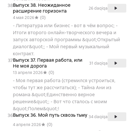
Выпуск 38. Неожиданное
38
26 daqiqa
расширение горизонта
(
0
)
4 мая 2026
- Литература или бизнес - вот в чём вопрос; -
Итоги второго онлайн-творческого вечера и
запуск авторской программы &quot;Открытый
диалог&quot;; - Мой первый музыкальный
контракт.
Выпуск 37. Первая работа, или
37
31 daqiqa
Не моя дорога
(
0
)
13 апреля 2026
- Моя первая работа (стремился устроиться,
чтобы тут же рассчитаться); - Тайна Ани из
романа &quot;Единственно верное
решение&quot;; - Вот что сталось с моим
&quot;Полем&quot;!
Выпуск 36. Мой путь сквозь тьму
36
34 daqiqa
(
0
)
4 апреля 2026