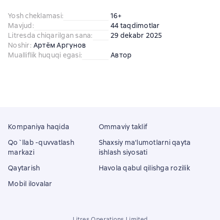
Yosh cheklamasi
:
16+
Mavjud
:
44 taqdimotlar
Litresda chiqarilgan sana
:
29 dekabr 2025
Noshir
:
Артём Аргунов
Mualliflik huquqi egasi
:
Автор
Kompaniya haqida
Ommaviy taklif
Qo`llab -quvvatlash
Shaxsiy ma'lumotlarni qayta
markazi
ishlash siyosati
Qaytarish
Havola qabul qilishga rozilik
Mobil ilovalar
Litres Operations Limited