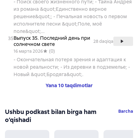
- Поиск своего жизненного пути; - Тайна Андрея
из романа &quot;Единственно верное
решение&quot;; - Печальная новость о первом
исполнителе песни &quot;Поле, моё
поле&quot;...
Выпуск 35. Последний день при
35
28 daqiqa
солнечном свете
(
0
)
16 марта 2026
- Окончательная потеря зрения и адаптация к
новой реальности; - Из деревни в подземелье; -
Новый &quot;Бродяга&quot;.
Yana 10 taqdimotlar
Ushbu podkast bilan birga ham
Barcha
o‘qishadi