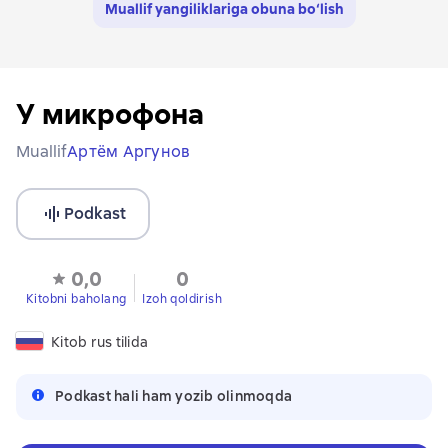
Muallif yangiliklariga obuna bo‘lish
У микрофона
Muallif
Артём Аргунов
Podkast
0,0
0
Kitobni baholang
Izoh qoldirish
Kitob rus tilida
Podkast hali ham yozib olinmoqda