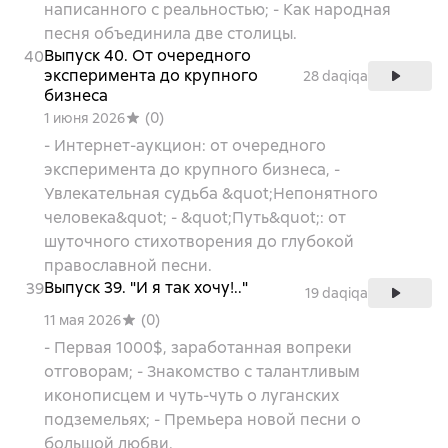
написанного с реальностью; - Как народная
песня объединила две столицы.
Выпуск 40. От очередного
40
эксперимента до крупного
28 daqiqa
бизнеса
(
0
)
1 июня 2026
- Интернет-аукцион: от очередного
эксперимента до крупного бизнеса, -
Увлекательная судьба &quot;Непонятного
человека&quot; - &quot;Путь&quot;: от
шуточного стихотворения до глубокой
православной песни.
Выпуск 39. "И я так хочу!.."
39
19 daqiqa
(
0
)
11 мая 2026
- Первая 1000$, заработанная вопреки
отговорам; - Знакомство с талантливым
иконописцем и чуть-чуть о луганских
подземельях; - Премьера новой песни о
большой любви.