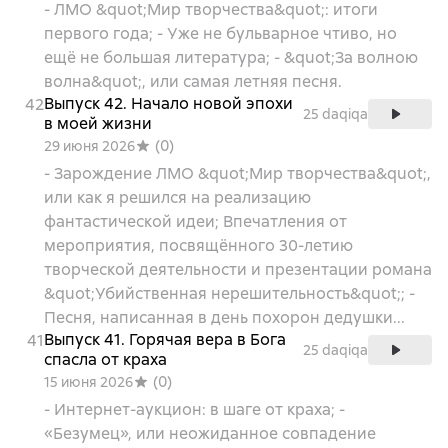
- ЛМО &quot;Мир творчества&quot;: итоги
первого года; - Уже не бульварное чтиво, но
ещё не большая литература; - &quot;За волною
волна&quot;, или самая летняя песня.
Выпуск 42. Начало новой эпохи
42
25 daqiqa
в моей жизни
(
0
)
29 июня 2026
- Зарождение ЛМО &quot;Мир творчества&quot;,
или как я решился на реализацию
фантастической идеи; Впечатления от
мероприятия, посвящённого 30-летию
творческой деятельности и презентации романа
&quot;Убийственная нерешительность&quot;; -
Песня, написанная в день похорон дедушки...
Выпуск 41. Горячая вера в Бога
41
25 daqiqa
спасла от краха
(
0
)
15 июня 2026
- Интернет-аукцион: в шаге от краха; -
«Безумец», или неожиданное совпадение