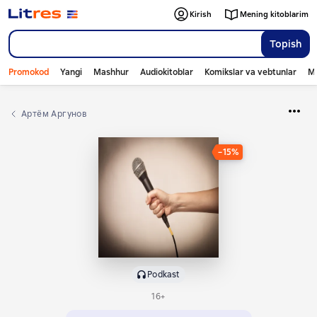
Kirish
Mening kitoblarim
Topish
Promokod
Yangi
Mashhur
Audiokitoblar
Komikslar va vebtunlar
Mo
Артём Аргунов
−15%
Podkast
16+