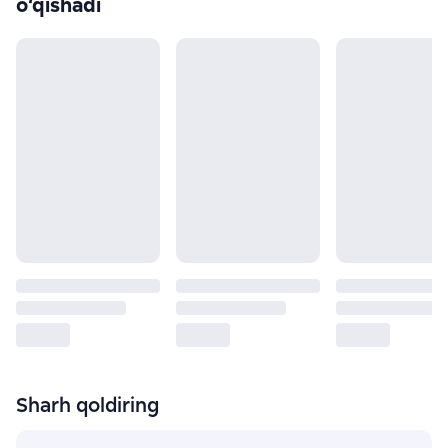
o‘qishadi
Sharh qoldiring