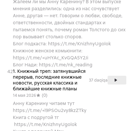
Жалеем ли мы Анну Каренину? В этом выпуске
мнения разделились: одна из нас сочувствует
Анне, другая — нет. Говорим о любви, свободе,
ответственности, двойных стандартах и
пытаемся понять, почему роман Толстого до сих
пор вызывает столько споров.
Блог подкаста: https://t.me/KnizhnyUgolok
Книжное женское комьюнити:
https://t.me/+uHYAc_KvGQA5Y2Ji
Блог Нади: https://t.me/nk_reading
1. Книжный треп: затянувшийся
42
перерыв, последние книжные
37 daqiqa
новости, русская классика и
ближайшие книжные планы
(
0
)
14 мая 2026
Анну Каренину читаем тут
https://t.me/+l9PSOu2vy8kzZTky
Книга с подругой тг
https://t.me/KnizhnyUgolok