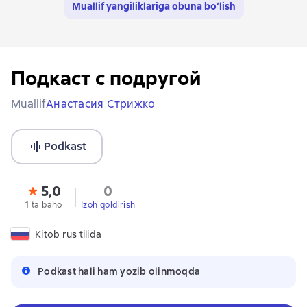
Muallif yangiliklariga obuna bo‘lish
Подкаст с подругой
Muallif
Анастасия Стрижко
Podkast
5,0
0
1 ta baho
Izoh qoldirish
Kitob rus tilida
Podkast hali ham yozib olinmoqda