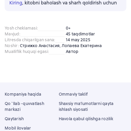
Kiring
, kitobni baholash va sharh qoldirish uchun
Yosh cheklamasi
:
0+
Mavjud
:
45 taqdimotlar
Litresda chiqarilgan sana
:
14 may 2025
Noshir
:
Стрижко Анастасия, Лопаева Екатерина
Mualliflik huquqi egasi
:
Автор
Kompaniya haqida
Ommaviy taklif
Qo`llab -quvvatlash
Shaxsiy ma'lumotlarni qayta
markazi
ishlash siyosati
Qaytarish
Havola qabul qilishga rozilik
Mobil ilovalar