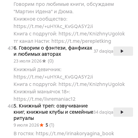
Говорим про любимые книги, обсуждаем
"Мартин Идена" и Дюма.
Книжное сообщество:
https://t.me/+uHYAc_KvGQA5Y2Ji
Книга с подругой: https://t.me/KnizhnyUgolok
тг канал Насти: https://t.me/perepletking
6. Говорим о фэнтези, фанфиках
47
37 daqiqa
и любимых авторах
(
0
)
23 июля 2026
Книжный девичник:
https://t.me/+uHYAc_KvGQA5Y2Ji
Книга с подругой: https://t.me/KnizhnyUgolok
Книжный маньячок 18+:
https://t.me/livremaniac12
5. Книжный треп: озвучивание
46
книг, книжные клубы и семейные
34 daqiqa
ритуалы
5
(
1
)
9 июля 2026
В гостях: https://t.me/irinakoryagina_book