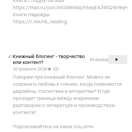
Книга с подругой Max
https://max.ru/join/olO56K6iqch5eqEAZ65QWr9qH
Книги Надежды
https://t.me/nk_reading
Книжный блогинг - творчество
41
34 daqiqa
или контент?
(
0
)
20 февраля 2026
Говорим про книжный блогинг. Можно ли
сохранить любовь к чтению, когда появляются
дедлайны, статистика и алгоритмы? И где
проходит граница между искренним
разговором о литературе и производством
контента?
Подписывайтесь на наши соц.сети: