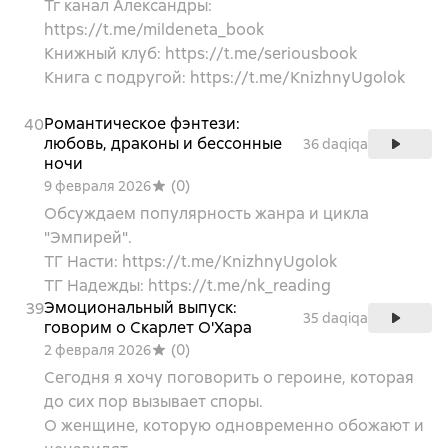
Тг канал Александры:
https://t.me/mildeneta_book
Книжный клуб: https://t.me/seriousbook
Книга с подругой: https://t.me/KnizhnyUgolok
Романтическое фэнтези:
40
любовь, драконы и бессонные
36 daqiqa
ночи
(
0
)
9 февраля 2026
Обсуждаем популярность жанра и цикла
"Эмпирей".
ТГ Насти: https://t.me/KnizhnyUgolok
ТГ Надежды: https://t.me/nk_reading
Эмоциональный выпуск:
39
35 daqiqa
говорим о Скарлет О'Хара
(
0
)
2 февраля 2026
Сегодня я хочу поговорить о героине, которая
до сих пор вызывает споры.
О женщине, которую одновременно обожают и