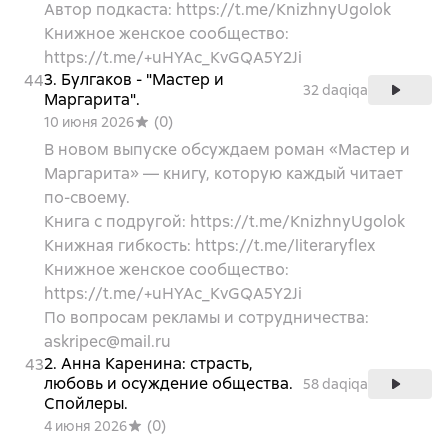
Автор подкаста: https://t.me/KnizhnyUgolok
Книжное женское сообщество:
https://t.me/+uHYAc_KvGQA5Y2Ji
3. Булгаков - "Мастер и
44
32 daqiqa
Маргарита".
(
0
)
10 июня 2026
В новом выпуске обсуждаем роман «Мастер и
Маргарита» — книгу, которую каждый читает
по-своему.
Книга с подругой: https://t.me/KnizhnyUgolok
Книжная гибкость: https://t.me/literaryflex
Книжное женское сообщество:
https://t.me/+uHYAc_KvGQA5Y2Ji
По вопросам рекламы и сотрудничества:
askripec@mail.ru
2. Анна Каренина: страсть,
43
любовь и осуждение общества.
58 daqiqa
Спойлеры.
(
0
)
4 июня 2026