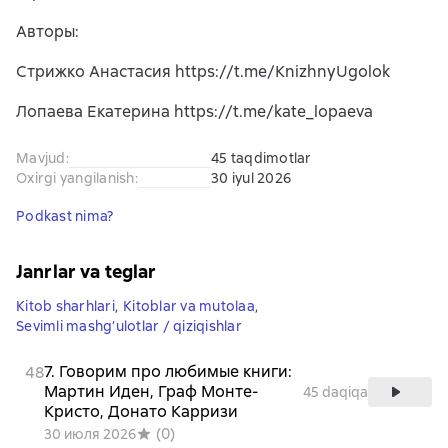
Авторы:
Стрижко Анастасия https://t.me/KnizhnyUgolok
Лопаева Екатерина https://t.me/kate_lopaeva
Mavjud
:
45 taqdimotlar
Oxirgi yangilanish
:
30 iyul 2026
Podkast nima?
Janrlar va teglar
Kitob sharhlari
,
Kitoblar va mutolaa
,
Sevimli mashg’ulotlar / qiziqishlar
7. Говорим про любимые книги:
48
Мартин Иден, Граф Монте-
45 daqiqa
Кристо, Донато Карризи
(
0
)
30 июля 2026