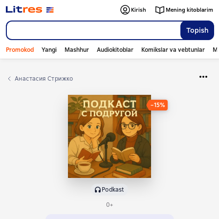
Kirish
Mening kitoblarim
Topish
Promokod
Yangi
Mashhur
Audiokitoblar
Komikslar va vebtunlar
Mo
Анастасия Стрижко
−15%
Podkast
0+