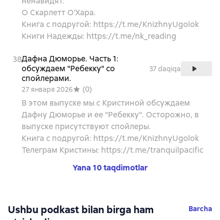
ненавидят.
О Скарлетт О’Хара.
Книга с подругой: https://t.me/KnizhnyUgolok
Книги Надежды: https://t.me/nk_reading
Дафна Дюморье. Часть 1:
38
обсуждаем "Ребекку" со
37 daqiqa
спойлерами.
(
0
)
27 января 2026
В этом выпуске мы с Кристиной обсуждаем
Дафну Дюморье и ее "Ребекку". Осторожно, в
выпуске присутствуют спойлеры.
Книга с подругой: https://t.me/KnizhnyUgolok
Телеграм Кристины: https://t.me/tranquilpacific
Yana 10 taqdimotlar
Ushbu podkast bilan birga ham
Barcha