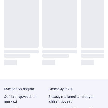
Kompaniya haqida
Ommaviy taklif
Qo`llab -quvvatlash
Shaxsiy ma'lumotlarni qayta
markazi
ishlash siyosati