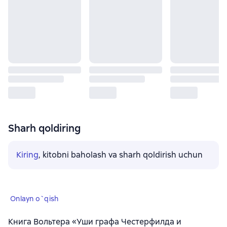
Sharh qoldiring
Kiring
, kitobni baholash va sharh qoldirish uchun
Onlayn o`qish
Книга Вольтера «Уши графа Честерфилда и