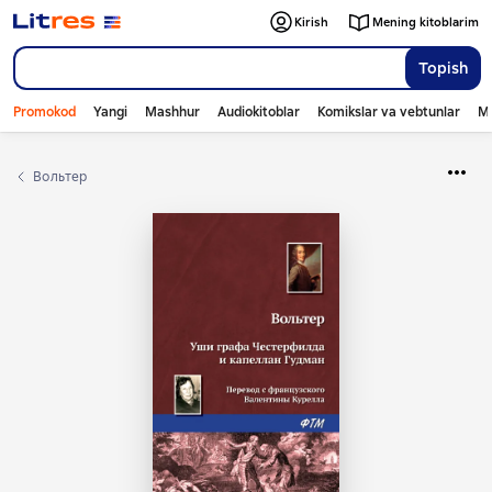
Kirish
Mening kitoblarim
Topish
Promokod
Yangi
Mashhur
Audiokitoblar
Komikslar va vebtunlar
Mo
Вольтер