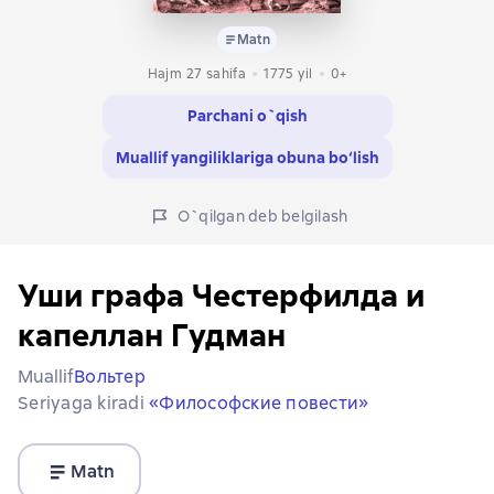
Matn
Hajm 27 sahifa
1775
yil
0+
Parchani o`qish
Muallif yangiliklariga obuna bo‘lish
O`qilgan deb belgilash
Уши графа Честерфилда и
капеллан Гудман
Muallif
Вольтер
Seriyaga kiradi
«Философские повести»
Matn