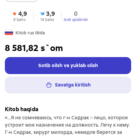
4,9
3,9
0
9 baho
14 baho
Izoh qoldirish
Kitob rus tilida
8 581,82 s`om
Sotib oilsh va yuklab olish
Savatga kiritish
Kitob haqida
«…Я не сомневаюсь, что г-н Сидрак – лицо, которое
устроит мое назначение на должность. Лечу к нему.
Г-н Сидрак, хирург милорда, немедля берется за