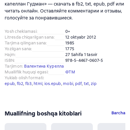
капеллан Гудман» — скачать в fb2, txt, epub, pdf или
читать онлайн. Оставляйте комментарии и отзывы,
голосуйте за понравившиеся.
Yosh cheklamasi
:
0+
Litresda chiqarilgan sana
:
12 oktyabr 2012
Tarjima qilingan sana
:
1985
Yozilgan sana
:
1775
Hajm
:
27 Sahifa 1 tasvir
ISBN
:
978-5-4467-0607-5
Tarjimon
:
Валентина Курелла
Mualliflik huquqi egasi
:
ФТМ
Yuklab olish formati
:
epub
, 
fb2
, 
fb3
, 
html
, 
ios.epub
, 
mobi
, 
pdf
, 
txt
, 
zip
Muallifning boshqa kitoblari
Barcha