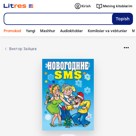
Kirish
Mening kitoblarim
Topish
Promokod
Yangi
Mashhur
Audiokitoblar
Komikslar va vebtunlar
Mo
Виктор Зайцев