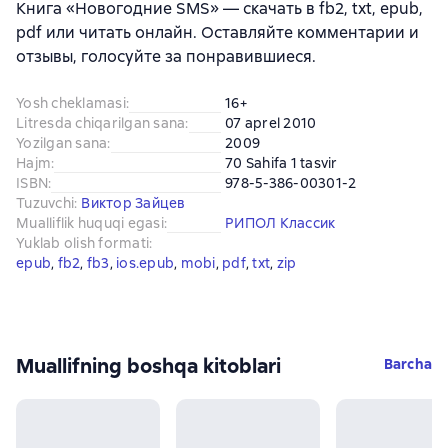
Книга «Новогодние SMS» — скачать в fb2, txt, epub,
pdf или читать онлайн. Оставляйте комментарии и
отзывы, голосуйте за понравившиеся.
Yosh cheklamasi
:
16+
Litresda chiqarilgan sana
:
07 aprel 2010
Yozilgan sana
:
2009
Hajm
:
70 Sahifa 1 tasvir
ISBN
:
978-5-386-00301-2
Tuzuvchi
:
Виктор Зайцев
Mualliflik huquqi egasi
:
РИПОЛ Классик
Yuklab olish formati
:
epub
, 
fb2
, 
fb3
, 
ios.epub
, 
mobi
, 
pdf
, 
txt
, 
zip
Muallifning boshqa kitoblari
Barcha