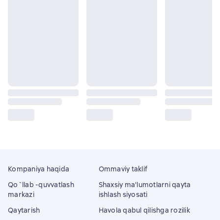
Kompaniya haqida
Ommaviy taklif
Qo`llab -quvvatlash
Shaxsiy ma'lumotlarni qayta
markazi
ishlash siyosati
Qaytarish
Havola qabul qilishga rozilik