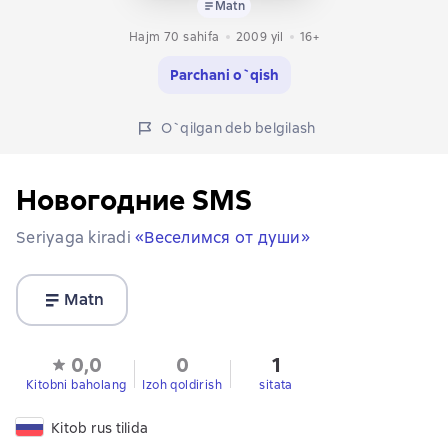
Matn
Hajm 70 sahifa
2009
yil
16+
Parchani o`qish
O`qilgan deb belgilash
Новогодние SMS
Seriyaga kiradi
«Веселимся от души»
Matn
0,0
0
1
Kitobni baholang
Izoh qoldirish
sitata
Kitob rus tilida