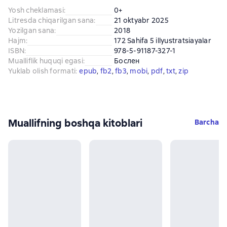
Yosh cheklamasi
:
0+
Litresda chiqarilgan sana
:
21 oktyabr 2025
Yozilgan sana
:
2018
Hajm
:
172 Sahifa 5 illyustratsiayalar
ISBN
:
978-5-91187-327-1
Mualliflik huquqi egasi
:
Бослен
Yuklab olish formati
:
epub
, 
fb2
, 
fb3
, 
mobi
, 
pdf
, 
txt
, 
zip
Muallifning boshqa kitoblari
Barcha