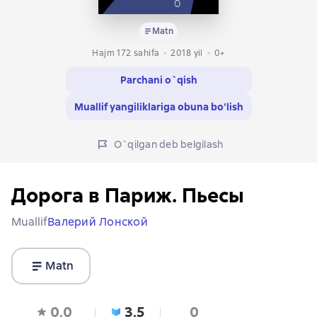
Matn
Hajm 172 sahifa
2018
yil
0+
Parchani o`qish
Muallif yangiliklariga obuna bo‘lish
O`qilgan deb belgilash
Дорога в Париж. Пьесы
Muallif
Валерий Лонской
Matn
0,0
3,5
0