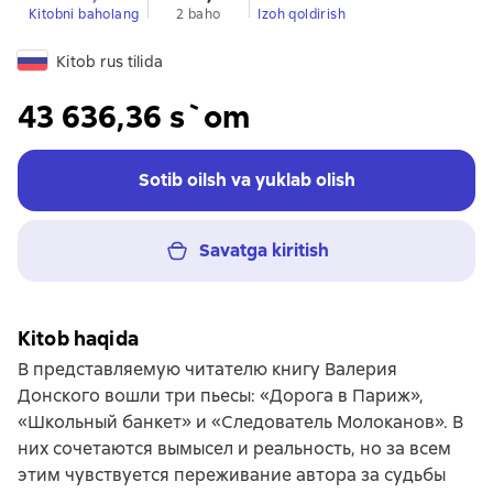
Kitobni baholang
2 baho
Izoh qoldirish
Kitob rus tilida
43 636,36 s`om
Sotib oilsh va yuklab olish
Savatga kiritish
Kitob haqida
В представляемую читателю книгу Валерия
Донского вошли три пьесы: «Дорога в Париж»,
«Школьный банкет» и «Следователь Молоканов». В
них сочетаются вымысел и реальность, но за всем
этим чувствуется переживание автора за судьбы