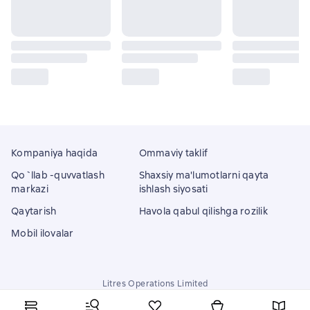
Kompaniya haqida
Ommaviy taklif
Qo`llab -quvvatlash
Shaxsiy ma'lumotlarni qayta
markazi
ishlash siyosati
Qaytarish
Havola qabul qilishga rozilik
Mobil ilovalar
Litres Operations Limited
18 Mallow street co. Limerick, Ireland