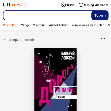
Kirish
Mening kitoblarim
Topish
Promokod
Yangi
Mashhur
Audiokitoblar
Komikslar va vebtunlar
Mo
Валерий Лонской