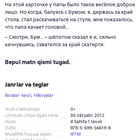
На этой карточке у папы было такое весёлое доброе
лицо. Но когда, балуясь с Бумом, я, держась за край
стола, стал раскачиваться на стуле, мне показалось,
что папа качает головой…
– Смотри, Бум… – шёпотом сказал я и, сильно
качнувшись, схватился за край скатерти.
Bepul matn qismi tugad.
Janrlar va teglar
Bolalar nasri
,
Hikoyalar
Yosh cheklamasi
:
0+
Litresda chiqarilgan sana
:
30 oktyabr 2012
Hajm
:
4 Sahifa 1 tasvir
ISBN
:
978-5-699-56619-8
Mualliflik huquqi egasi
:
ФТМ