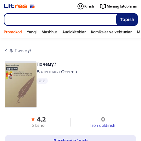
Kirish
Mening kitoblarim
Topish
Promokod
Yangi
Mashhur
Audiokitoblar
Komikslar va vebtunlar
Mo
📚 
Почему?
Почему?
Валентина Осеева
Matn
4,2
0
5 baho
Izoh qoldirish
Parchani o`qish