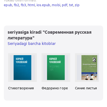
Yuklab olish formati
:
epub
, 
fb2
, 
fb3
, 
html
, 
ios.epub
, 
mobi
, 
pdf
, 
txt
, 
zip
seriyasiga kiradi "Современная русская
литература"
Seriyadagi barcha kitoblar
Стихотворения
Федорино горе
Синие листья