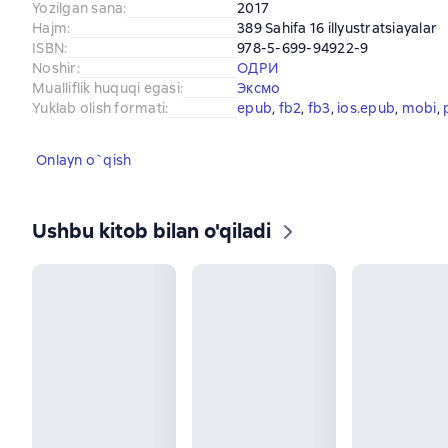
Yozilgan sana
:
2017
Hajm
:
389 Sahifa 16 illyustratsiayalar
ISBN
:
978-5-699-94922-9
Noshir
:
ОДРИ
Mualliflik huquqi egasi
:
Эксмо
Yuklab olish formati
:
epub
, 
fb2
, 
fb3
, 
ios.epub
, 
mobi
, 
Onlayn o`qish
Ushbu kitob bilan o'qiladi