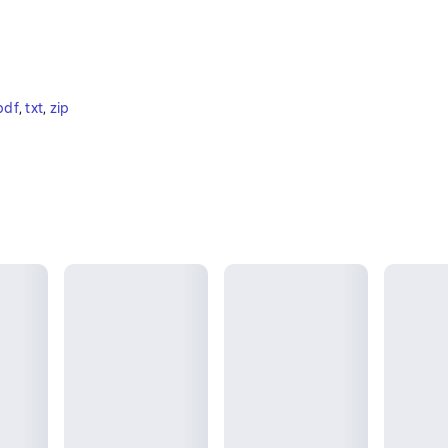
pdf
, 
txt
, 
zip