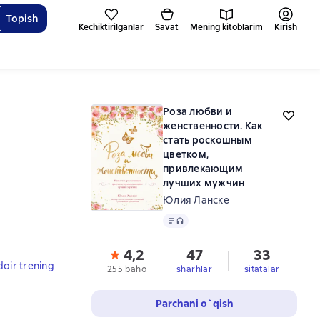
Topish
Kechiktirilganlar
Savat
Mening kitoblarim
Kirish
Роза любви и
женственности. Как
стать роскошным
цветком,
привлекающим
лучших мужчин
Юлия Ланске
Matn
, audio format mavjud
4,2
47
33
doir trening
255 baho
sharhlar
sitatalar
Parchani o`qish