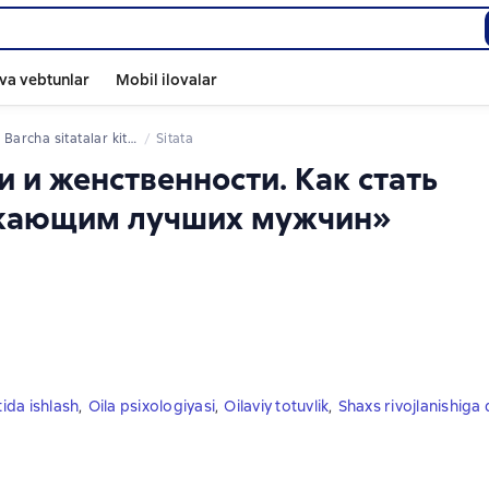
va vebtunlar
Mobil ilovalar
Barcha sitatalar kitoblardan
Sitata
и и женственности. Как стать
екающим лучших мужчин»
tida ishlash
,
Oila psixologiyasi
,
Oilaviy totuvlik
,
Shaxs rivojlanishiga 