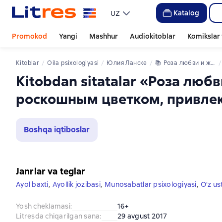
Katalog
UZ
Promokod
Yangi
Mashhur
Audiokitoblar
Komikslar 
Kitoblar
oila psixologiyasi
Юлия Ланске
📚 
Роза любви и женственности. Как стать роскошным цветком, привлекающим лучших мужчин
Kitobdan sitatalar «Роза любв
роскошным цветком, привл
Boshqa iqtiboslar
Janrlar va teglar
Ayol baxti
,
Ayollik jozibasi
,
Munosabatlar psixologiyasi
,
O'z us
Yosh cheklamasi
:
16+
Litresda chiqarilgan sana
:
29 avgust 2017