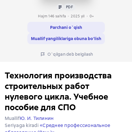
Matn
PDF
PDF
Hajm 146 sahifa
2025
yil
0+
Parchani o`qish
Muallif yangiliklariga obuna bo‘lish
O`qilgan deb belgilash
Технология производства
строительных работ
нулевого цикла. Учебное
пособие для СПО
Muallif
Ю. И. Тилинин
Seriyaga kiradi
«Среднее профессиональное