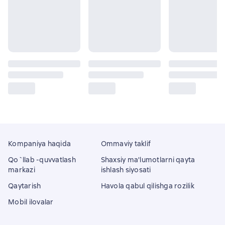
Kompaniya haqida
Ommaviy taklif
Qo`llab -quvvatlash
Shaxsiy ma'lumotlarni qayta
markazi
ishlash siyosati
Qaytarish
Havola qabul qilishga rozilik
Mobil ilovalar