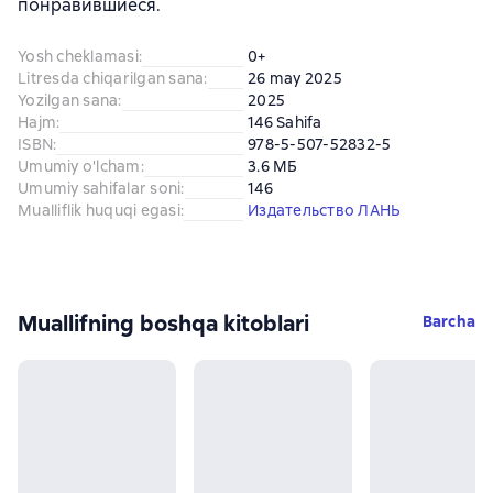
понравившиеся.
Yosh cheklamasi
:
0+
Litresda chiqarilgan sana
:
26 may 2025
Yozilgan sana
:
2025
Hajm
:
146 Sahifa
ISBN
:
978-5-507-52832-5
Umumiy o'lcham
:
3.6 МБ
Umumiy sahifalar soni
:
146
Mualliflik huquqi egasi
:
Издательство ЛАНЬ
Muallifning boshqa kitoblari
Barcha