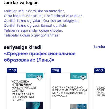
Janrlar va teglar
Kollejlar uchun darsliklar va metodlar
,
O'rta kasb-hunar ta'limi
,
Professional vakolatlar
,
Qurilish texnologiyalari
,
Qurilish texnologiyasi
,
Qurilish texnologiyasi
,
Sanoat qurilishi
,
Talaba va aspirantlar uchun kitoblar
,
Talabalar uchun o‘quv qo‘llanmasi
seriyasiga kiradi
Barcha
«
Среднее профессиональное
образование (Лань)
»
Yangi
Yangi
Yangi