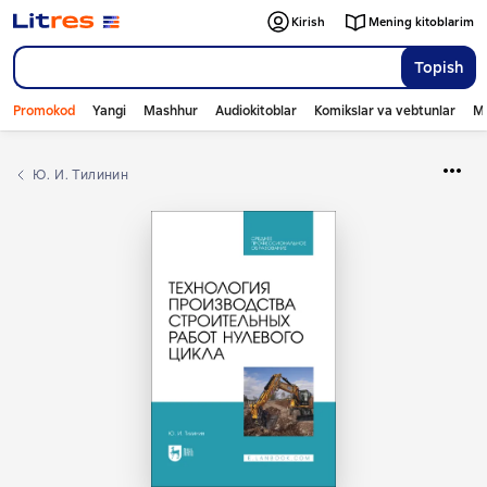
Kirish
Mening kitoblarim
Topish
Promokod
Yangi
Mashhur
Audiokitoblar
Komikslar va vebtunlar
Mo
Ю. И. Тилинин