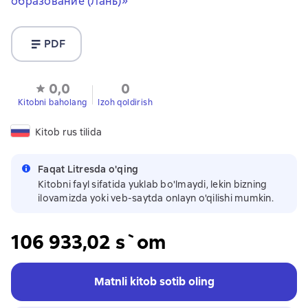
образование (Лань)»
PDF
0,0
0
Kitobni baholang
Izoh qoldirish
Kitob rus tilida
Faqat Litresda o'qing
Kitobni fayl sifatida yuklab bo'lmaydi, lekin bizning
ilovamizda yoki veb-saytda onlayn o'qilishi mumkin.
106 933,02 s`om
Matnli kitob sotib oling