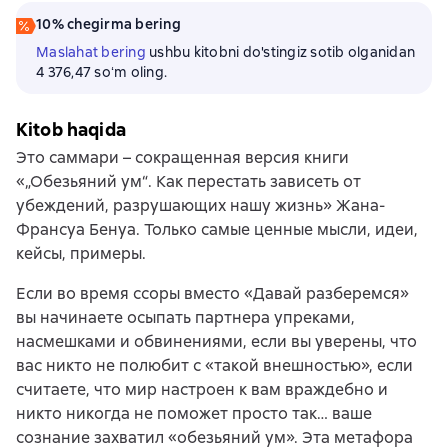
10% chegirma bering
Maslahat bering
ushbu kitobni do'stingiz sotib olganidan
4 376,47 soʻm oling.
Kitob haqida
Это саммари – сокращенная версия книги
«„Обезьяний ум“. Как перестать зависеть от
убеждений, разрушающих нашу жизнь» Жана-
Франсуа Бенуа. Только самые ценные мысли, идеи,
кейсы, примеры.
Если во время ссоры вместо «Давай разберемся»
вы начинаете осыпать партнера упреками,
насмешками и обвинениями, если вы уверены, что
вас никто не полюбит с «такой внешностью», если
считаете, что мир настроен к вам враждебно и
никто никогда не поможет просто так… ваше
сознание захватил «обезьяний ум». Эта метафора