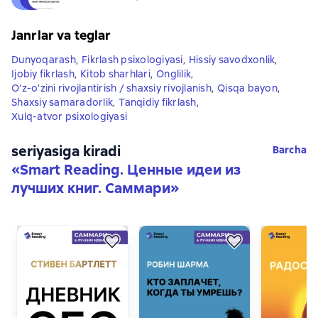
Janrlar va teglar
Dunyoqarash
,
Fikrlash psixologiyasi
,
Hissiy savodxonlik
,
Ijobiy fikrlash
,
Kitob sharhlari
,
Onglilik
,
O’z-o’zini rivojlantirish / shaxsiy rivojlanish
,
Qisqa bayon
,
Shaxsiy samaradorlik
,
Tanqidiy fikrlash
,
Xulq-atvor psixologiyasi
seriyasiga kiradi
Barcha
«
Smart Reading. Ценные идеи из
лучших книг. Саммари
»