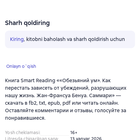
Sharh qoldiring
Kiring
, kitobni baholash va sharh qoldirish uchun
Onlayn o`qish
Книга Smart Reading ««Обезьяний ум». Как
перестать зависеть от убеждений, разрушающих
нашу жизнь. Жан-Франсуа Бенуа. Саммари» —
скачать в fb2, txt, epub, pdf или читать онлайн.
Оставляйте комментарии и отзывы, голосуйте за
понравившиеся.
Yosh cheklamasi
:
16+
Litresda chiqarilgan sana
:
13 yanvar 2026