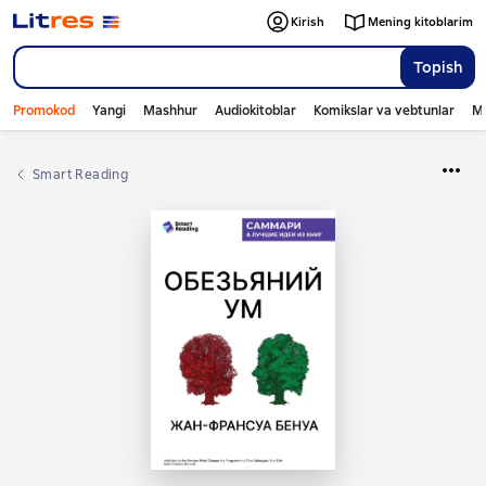
Kirish
Mening kitoblarim
Topish
Promokod
Yangi
Mashhur
Audiokitoblar
Komikslar va vebtunlar
Mo
Smart Reading