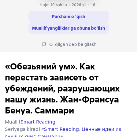
Hajm 10 sahifa
2026
yil
16+
Parchani o`qish
Muallif yangiliklariga obuna bo‘lish
O`qilgan deb belgilash
«Обезьяний ум». Как
перестать зависеть от
убеждений, разрушающих
нашу жизнь. Жан-Франсуа
Бенуа. Саммари
Muallif
Smart Reading
Seriyaga kiradi
«Smart Reading. Ценные идеи из
лучших книг. Саммари»