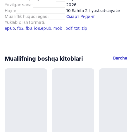
Yozilgan sana
:
2026
Hajm
:
10 Sahifa 2 illyustratsiayalar
Mualliflik huquqi egasi
:
Смарт Ридинг
Yuklab olish formati
:
epub
, 
fb2
, 
fb3
, 
ios.epub
, 
mobi
, 
pdf
, 
txt
, 
zip
Muallifning boshqa kitoblari
Barcha