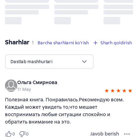
Sharhlar
,
1 sharh
1
Barcha sharhlarni ko'rish
Sharh qoldirish
Dastlab mashhurlari
Ольга Смирнова
11 May
Полезная книга. Понравилась.Рекомендую всем.
Каждый может увидеть то,что мешает
воспринимать любые ситуации спокойно и
обратить внимание на это.
Javob berish
0
0