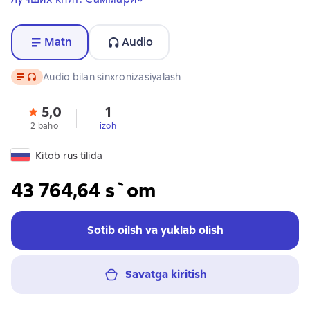
Matn
Audio
Matn
, audio format mavjud
Audio bilan sinxronizasiyalash
5,0
1
2 baho
izoh
Kitob rus tilida
43 764,64 s`om
Sotib oilsh va yuklab olish
Savatga kiritish