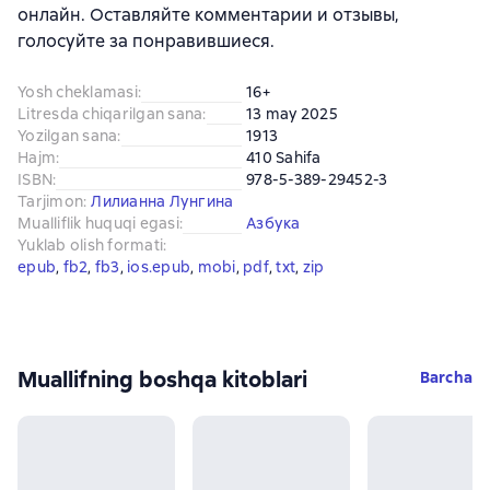
онлайн. Оставляйте комментарии и отзывы,
голосуйте за понравившиеся.
Yosh cheklamasi
:
16+
Litresda chiqarilgan sana
:
13 may 2025
Yozilgan sana
:
1913
Hajm
:
410 Sahifa
ISBN
:
978-5-389-29452-3
Tarjimon
:
Лилианна Лунгина
Mualliflik huquqi egasi
:
Азбука
Yuklab olish formati
:
epub
, 
fb2
, 
fb3
, 
ios.epub
, 
mobi
, 
pdf
, 
txt
, 
zip
Muallifning boshqa kitoblari
Barcha