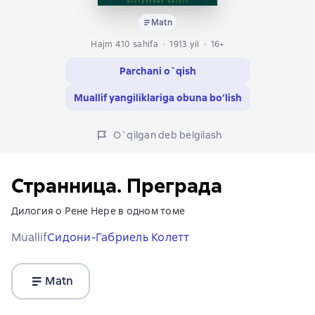
Matn
Hajm 410 sahifa
1913
yil
16+
Parchani o`qish
Muallif yangiliklariga obuna bo‘lish
O`qilgan deb belgilash
Странница. Преграда
Дилогия о Рене Нере в одном томе
Muallif
Сидони-Габриель Колетт
Matn