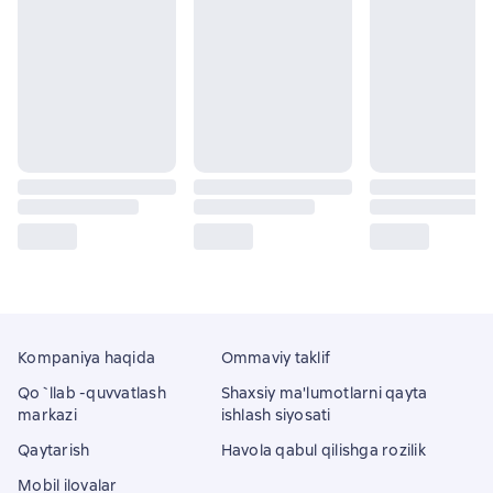
Kompaniya haqida
Ommaviy taklif
Qo`llab -quvvatlash
Shaxsiy ma'lumotlarni qayta
markazi
ishlash siyosati
Qaytarish
Havola qabul qilishga rozilik
Mobil ilovalar