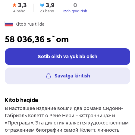
3,3
3,9
0
4 baho
23 baho
Izoh qoldirish
Kitob rus tilida
58 036,36 s`om
Sotib oilsh va yuklab olish
Savatga kiritish
Kitob haqida
В настоящее издание вошли два романа Сидони-
Габриэль Колетт о Рене Нери – «Странница» и
«Преграда». Эта дилогия является художественным
отражением биографии самой Колетт, личность