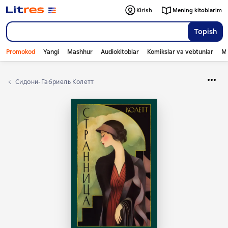
Kirish
Mening kitoblarim
Topish
Promokod
Yangi
Mashhur
Audiokitoblar
Komikslar va vebtunlar
Mo
Сидони-Габриель Колетт