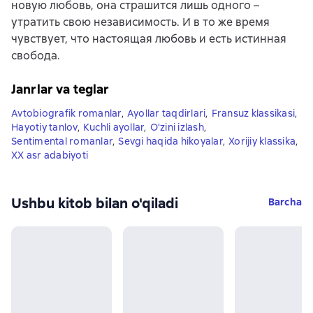
новую любовь, она страшится лишь одного –
утратить свою независимость. И в то же время
чувствует, что настоящая любовь и есть истинная
свобода.
Janrlar va teglar
Avtobiografik romanlar
,
Ayollar taqdirlari
,
Fransuz klassikasi
,
Hayotiy tanlov
,
Kuchli ayollar
,
O'zini izlash
,
Sentimental romanlar
,
Sevgi haqida hikoyalar
,
Xorijiy klassika
,
XX asr adabiyoti
Ushbu kitob bilan o'qiladi
Barcha