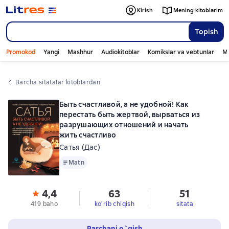
Kirish
Mening kitoblarim
Topish
Promokod
Yangi
Mashhur
Audiokitoblar
Komikslar va vebtunlar
Mo
Barcha sitatalar kitoblardan
Быть счастливой, а не удобной! Как
перестать быть жертвой, вырваться из
разрушающих отношений и начать
жить счастливо
Сатья (Дас)
Matn
Matn
4,4
63
51
419 baho
ko'rib chiqish
sitata
Parchani o`qish