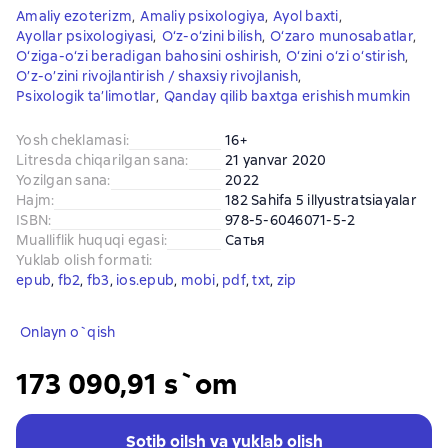
Amaliy ezoterizm
,
Amaliy psixologiya
,
Ayol baxti
,
Ayollar psixologiyasi
,
O‘z-o‘zini bilish
,
O‘zaro munosabatlar
,
O‘ziga-o‘zi beradigan bahosini oshirish
,
O‘zini o‘zi o‘stirish
,
O’z-o’zini rivojlantirish / shaxsiy rivojlanish
,
Psixologik ta’limotlar
,
Qanday qilib baxtga erishish mumkin
Yosh cheklamasi
:
16+
Litresda chiqarilgan sana
:
21 yanvar 2020
Yozilgan sana
:
2022
Hajm
:
182 Sahifa 5 illyustratsiayalar
ISBN
:
978-5-6046071-5-2
Mualliflik huquqi egasi
:
Сатья
Yuklab olish formati
:
epub
, 
fb2
, 
fb3
, 
ios.epub
, 
mobi
, 
pdf
, 
txt
, 
zip
Onlayn o`qish
173 090,91 s`om
Sotib oilsh va yuklab olish