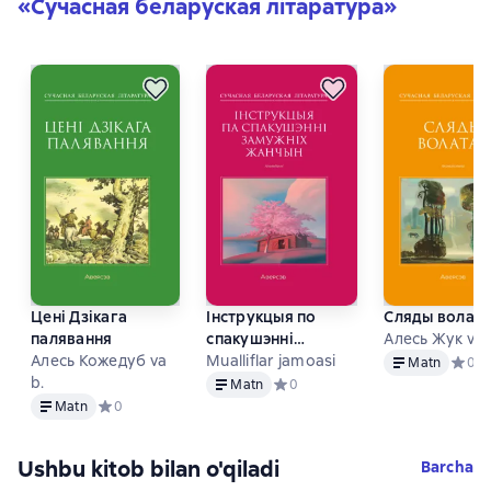
«
Сучасная беларуская лiтаратура
»
Цені Дзікага
Інструкцыя по
Сляды волат
палявання
спакушэнні
Алесь Жук va 
Matn
Алесь Кожедуб va
замужніх жанчын
Mualliflar jamoasi
Matn
Средн
0
Matn
b.
Matn
Средний рейтинг 0 на основе 0 
0
Matn
Matn
Средний рейтинг 0 на основе 0 оценок
0
Ushbu kitob bilan o'qiladi
Barcha