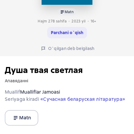
Matn
Hajm 278 sahifa
2023
yil
16+
Parchani o`qish
O`qilgan deb belgilash
Душа твая светлая
Апавяданнi
Muallif
Mualliflar Jamoasi
Seriyaga kiradi
«Сучасная беларуская лiтаратура»
Matn