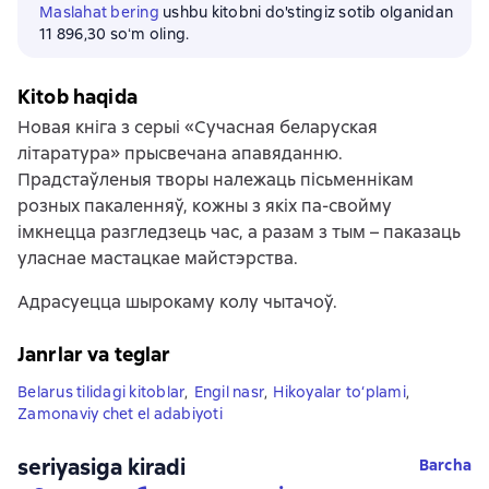
Maslahat bering
ushbu kitobni do'stingiz sotib olganidan
11 896,30 soʻm oling.
Kitob haqida
Новая кніга з серыі «Сучасная беларуская
літаратура» прысвечана апавяданню.
Прадстаўленыя творы належаць пісьменнікам
розных пакаленняў, кожны з якіх па-свойму
імкнецца разгледзець час, а разам з тым – паказаць
уласнае мастацкае майстэрства.
Адрасуецца шырокаму колу чытачоў.
Janrlar va teglar
Belarus tilidagi kitoblar
,
Engil nasr
,
Hikoyalar to‘plami
,
Zamonaviy chet el adabiyoti
seriyasiga kiradi
Barcha