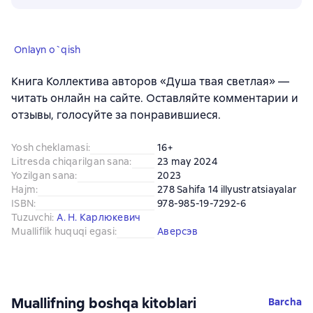
Onlayn o`qish
Книга Коллектива авторов «Душа твая светлая» —
читать онлайн на сайте. Оставляйте комментарии и
отзывы, голосуйте за понравившиеся.
Yosh cheklamasi
:
16+
Litresda chiqarilgan sana
:
23 may 2024
Yozilgan sana
:
2023
Hajm
:
278 Sahifa 14 illyustratsiayalar
ISBN
:
978-985-19-7292-6
Tuzuvchi
:
А. Н. Карлюкевич
Mualliflik huquqi egasi
:
Аверсэв
Muallifning boshqa kitoblari
Barcha