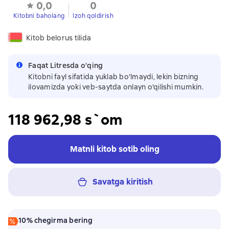
0,0
0
Kitobni baholang
Izoh qoldirish
Kitob belorus tilida
Faqat Litresda o'qing
Kitobni fayl sifatida yuklab bo'lmaydi, lekin bizning
ilovamizda yoki veb-saytda onlayn o'qilishi mumkin.
118 962,98 s`om
Matnli kitob sotib oling
Savatga kiritish
10% chegirma bering