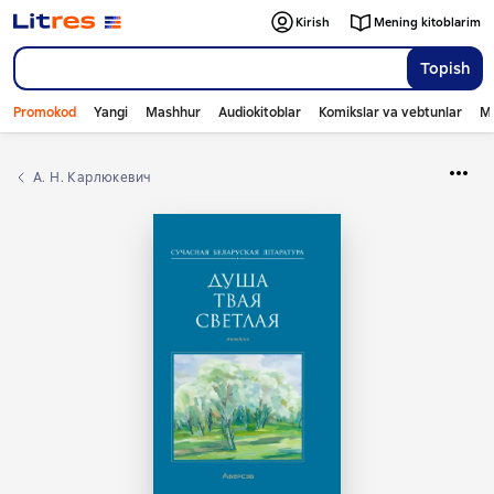
Kirish
Mening kitoblarim
Topish
Promokod
Yangi
Mashhur
Audiokitoblar
Komikslar va vebtunlar
Mo
А. Н. Карлюкевич