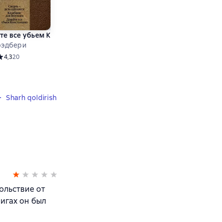
цию
те все убьем Констанцию
рэдбери
audio format mavjud
ове 121 оценок
редний рейтинг 4,3 на основе 20 оценок
4,3
20
Sharh qoldirish
ольствие от
игах он был