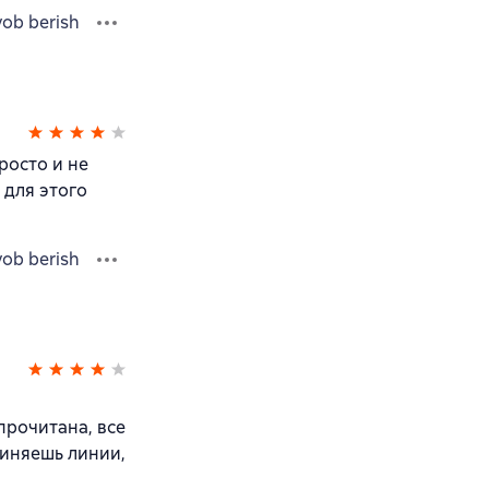
vob berish
росто и не
 для этого
vob berish
прочитана, все
диняешь линии,