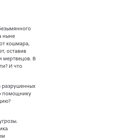
безымянного
а ныне
от кошмара,
т, оставив
и мертвецов. В
ти? И что
з разрушенных
го помощнику
цию?
угрозы.
ика
ем