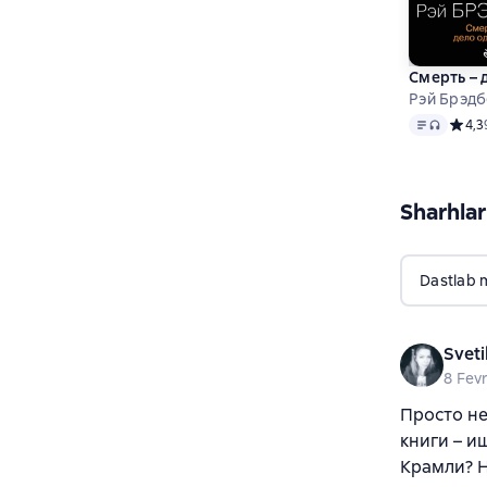
Смерть – 
Рэй Брэд
Matn
, audio
Средн
4,3
Sharhlar
Dastlab 
Sveti
8 Fev
Просто не
книги – и
Крамли? Н