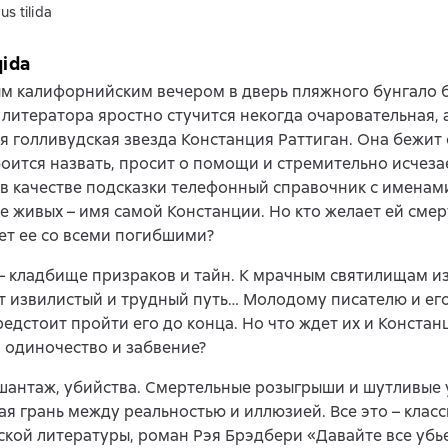
us tilida
qida
м калифорнийским вечером в дверь пляжного бунгало 
литератора яростно стучится некогда очаровательная, 
 голливудская звезда Констанция Раттиган. Она бежит 
оится назвать, просит о помощи и стремительно исчезае
в качестве подсказки телефонный справочник с именам
е живых – имя самой Констанции. Но кто желает ей смер
ет ее со всеми погибшими?
– кладбище призраков и тайн. К мрачным святилищам и
т извилистый и трудный путь… Молодому писателю и е
едстоит пройти его до конца. Но что ждет их и Констан
 одиночество и забвение?
шантаж, убийства. Смертельные розыгрыши и шутливые 
я грань между реальностью и иллюзией. Все это – класс
кой литературы, роман Рэя Брэдбери «Давайте все убь