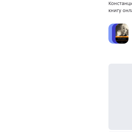
Констанци
книгу онл