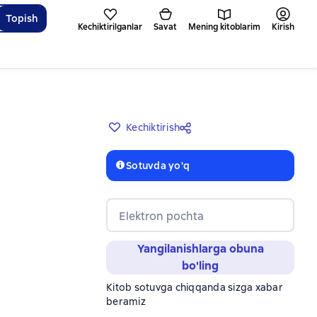
Topish
Kechiktirilganlar
Savat
Mening kitoblarim
Kirish
Kechiktirish
Sotuvda yo'q
Elektron pochta
Yangilanishlarga obuna
bo'ling
Kitob sotuvga chiqqanda sizga xabar
beramiz