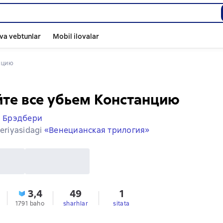
va vebtunlar
Mobil ilovalar
анцию
те все убьем Констанцию
 Брэдбери
seriyasidagi
«Венецианская трилогия»
3,4
49
1
1791 baho
sharhlar
sitata