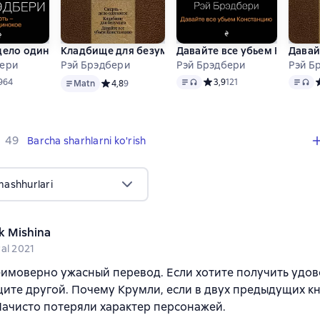
дело одинокое
Кладбище для безумцев
Давайте все убьем Констан
Давай
бери
Рэй Брэдбери
Рэй Брэдбери
Рэй Б
 format mavjud
Matn
Matn
, audio format mavjud
Matn
, 
ий рейтинг 4,3 на основе 964 оценок
964
Средний рейтинг 3,9 на осн
3,9
121
С
Matn
Средний рейтинг 4,8 на основе 9 оценок
4,8
9
,
49 sharhlar
49
Barcha sharhlarni ko'rish
mashhurlari
k Mishina
ral 2021
имоверно ужасный перевод. Если хотите получить удов
щите другой. Почему Крумли, если в двух предыдущих кн
ачисто потеряли характер персонажей.