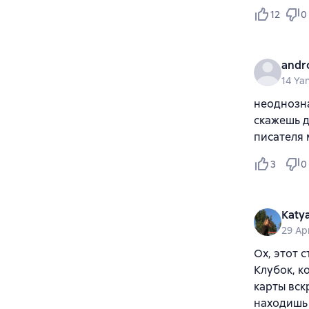
12
0
andr
14 Ya
неоднозна
скажешь д
писателя 
3
0
Katy
29 Ap
Ох, этот с
Клубок, к
карты вск
находишь 