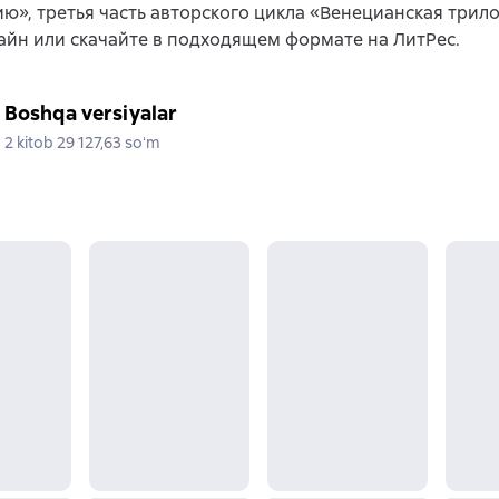
ю», третья часть авторского цикла «Венецианская трило
айн или скачайте в подходящем формате на ЛитРес.
Boshqa versiyalar
2 kitob 29 127,63 soʻm