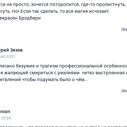
тся не просто, хочется поторопится, где-то пролистнуть,
уть. Но! Если так сделать, то вся магия исчезает.
рекрасен Брэдбери
Ja
рий Зязев
ust 2021
писано безумие и трагизм профессиональной особенно
не жалающей смириться с реалиями. четко выстроенная 
етвлений чтобы подумать было о чём…
Ja
nion
l 2024