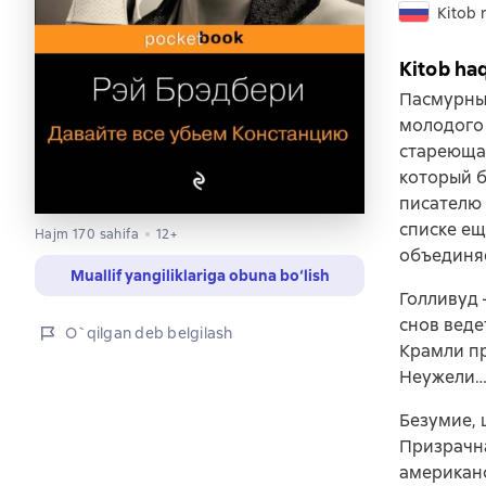
Kitob r
Kitob ha
Пасмурны
молодого 
стареющая
который б
писателю 
списке ещ
Hajm 170 sahifa
12+
объединя
Muallif yangiliklariga obuna bo‘lish
Голливуд 
снов веде
O`qilgan deb belgilash
Крамли пр
Неужели…
Безумие, 
Призрачна
американс