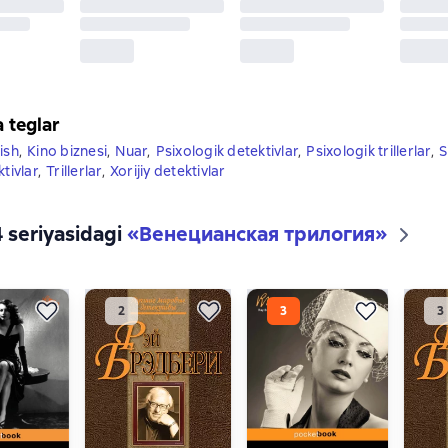
a teglar
ish
,
Kino biznesi
,
Nuar
,
Psixologik detektivlar
,
Psixologik trillerlar
,
S
ktivlar
,
Trillerlar
,
Xorijiy detektivlar
4 seriyasidagi
«Венецианская трилогия»