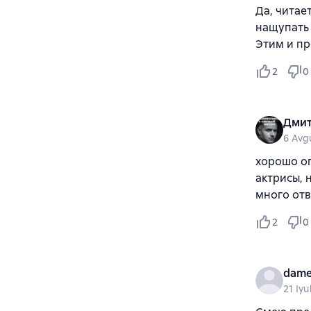
Да, читае
нащупать с
Этим и п
2
0
Дмит
6 Avg
хорошо о
актрисы, 
много отв
2
0
dame
21 Iyu