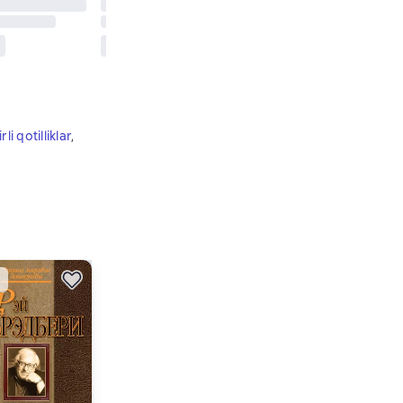
irli qotilliklar
,