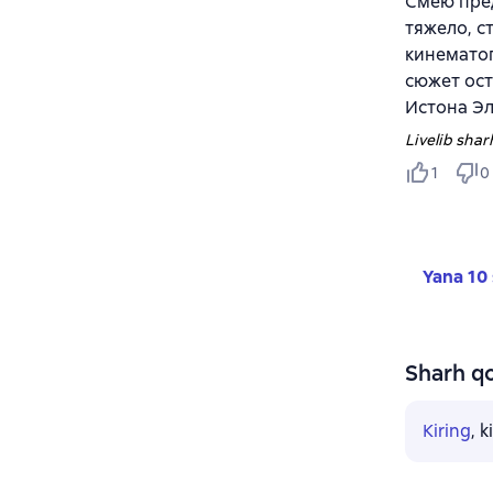
Смею пред
тяжело, с
кинематог
сюжет ост
Истона Эл
Livelib sharh
1
0
Yana 10 
Sharh qo
Kiring
, 