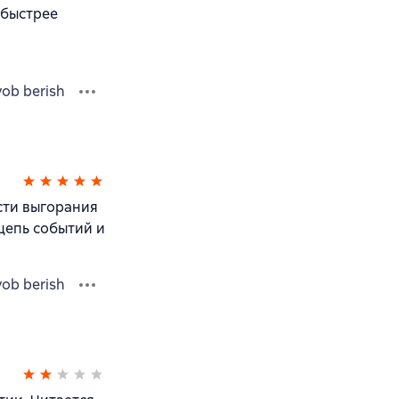
 быстрее
vob berish
сти выгорания
цепь событий и
vob berish