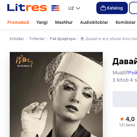
Katalog
UZ
Promokod
Yangi
Mashhur
Audiokitoblar
Komikslar 
Kitoblar
trillerlar
Рэй Брэдбери
📚 
Давайте все убьем Конст
Давай
Muallif
Рэй
3 kitob 4 
4,0
121 baho