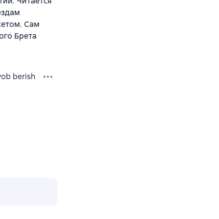
тии. Читается
ёздам
жетом. Сам
ого Брета
vob berish