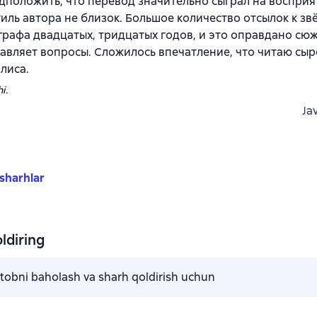
положить, что перевод значительно сыграл на восприя
тиль автора не близок. Большое количество отсылок к зв
рафа двадцатых, тридцатых годов, и это оправдано сю
авляет вопросы. Сложилось впечатление, что читаю сыр
лиса.
i.
Ja
sharhlar
ldiring
kitobni baholash va sharh qoldirish uchun