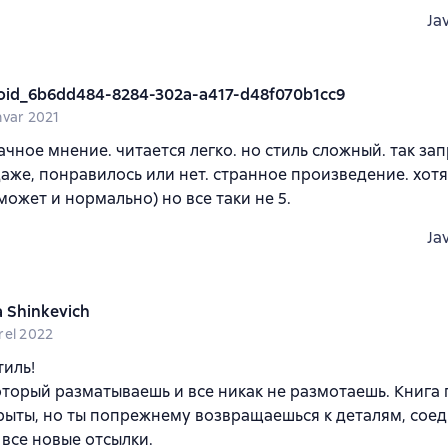
Ja
oid_6b6dd484-8284-302a-a417-d48f070b1cc9
nvar 2021
чное мнение. читается легко. но стиль сложный. так зап
аже, понравилось или нет. странное произведение. хотя
может и нормально) но все таки не 5.
Ja
a Shinkevich
rel 2022
тиль!
оторый разматываешь и все никак не размотаешь. Книга 
рыты, но ты попрежнему возвращаешься к деталям, сое
все новые отсылки.