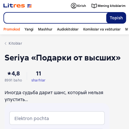
Kirish
Mening kitoblarim
Topish
Promokod
Yangi
Mashhur
Audiokitoblar
Komikslar va vebtunlar
Mo
Kitoblar
Seriya «Подарки от высших»
4,8
11
8991 baho
sharhlar
Иногда судьба дарит шанс, который нельзя
упустить…
Elektron pochta