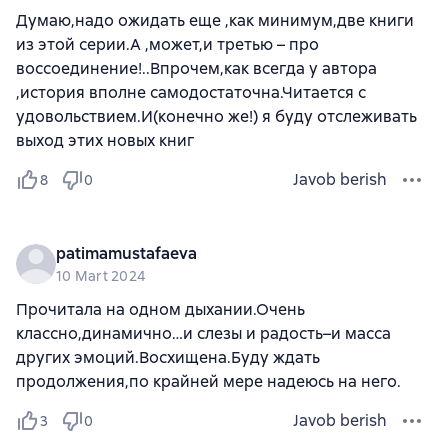
Думаю,надо ожидать еще ,как минимум,две книги
из этой серии.А ,может,и третью – про
воссоединение!..Впрочем,как всегда у автора
,история вполне самодостаточна.Читается с
удовольствием.И(конечно же!) я буду отслеживать
выход этих новых книг
Javob berish
8
0
patimamustafaeva
10 Mart 2024
Прочитала на одном дыхании.Очень
классно,динамично…и слезы и радость–и масса
других эмоций.Восхищена.Буду ждать
продолжения,по крайней мере надеюсь на него.
Javob berish
3
0