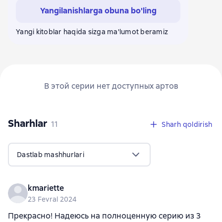
Yangilanishlarga obuna bo'ling
Yangi kitoblar haqida sizga ma'lumot beramiz
В этой серии нет доступных артов
Sharhlar
,
11 sharhlar
11
Sharh qoldirish
Dastlab mashhurlari
kmariette
23 Fevral 2024
Прекрасно! Надеюсь на полноценную серию из 3