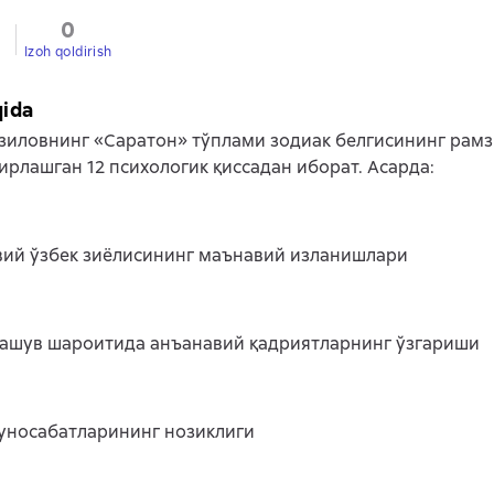
0
Izoh qoldirish
qida
зиловнинг «Саратон» тўплами зодиак белгисининг рам
ирлашган 12 психологик қиссадан иборат. Асарда:
вий ўзбек зиёлисининг маънавий изланишлари
лашув шароитида анъанавий қадриятларнинг ўзгариши
уносабатларининг нозиклиги