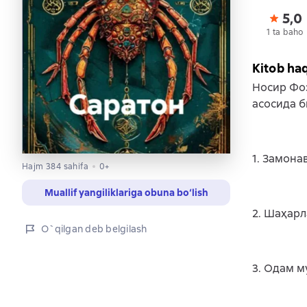
5,0
1 ta baho
Kitob ha
Носир Фо
асосида б
1. Замона
Hajm 384 sahifa
0+
Muallif yangiliklariga obuna bo‘lish
2. Шаҳар
O`qilgan deb belgilash
3. Одам м