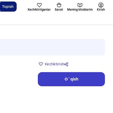
Topish
Kechiktirilganlar
Savat
Mening kitoblarim
Kirish
Kechiktirish
O`qish