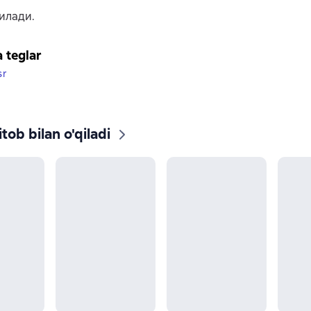
илади.
a teglar
sr
tob bilan o'qiladi