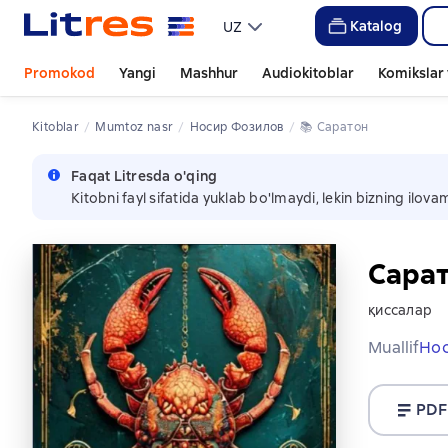
Katalog
UZ
Promokod
Yangi
Mashhur
Audiokitoblar
Komikslar 
Kitoblar
mumtoz nasr
Носир Фозилов
📚 
Саратон
Faqat Litresda o'qing
Kitobni fayl sifatida yuklab bo'lmaydi, lekin bizning ilov
Сара
қиссалар
Muallif
Но
PDF