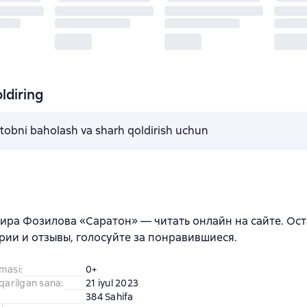
ldiring
kitobni baholash va sharh qoldirish uchun
ира Фозилова «Саратон» — читать онлайн на сайте. Ос
ии и отзывы, голосуйте за понравившиеся.
amasi
:
0+
iqarilgan sana
:
21 iyul 2023
384 Sahifa