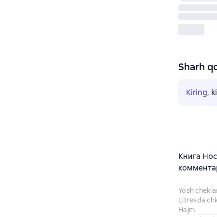
Sharh qo
Kiring
, 
Книга Нос
комментар
Yosh chekl
Litresda ch
Hajm
: