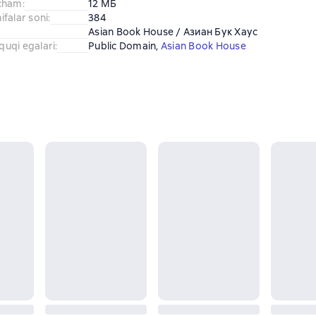
cham
:
12 МБ
falar soni
:
384
Asian Book House / Азиан Бук Хаус
uquqi egalari
:
Public Domain
, 
Asian Book House