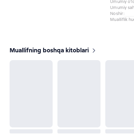
Umumiy o'l
Umumiy sahi
Noshir
:
Mualliflik h
Muallifning boshqa kitoblari