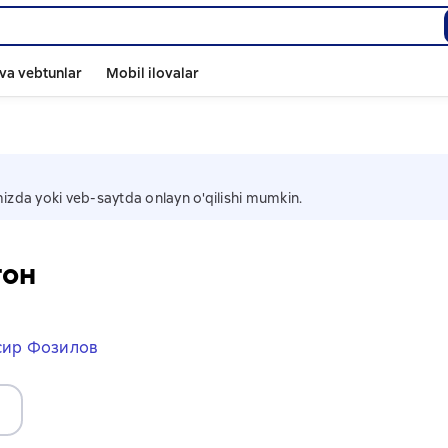
va vebtunlar
Mobil ilovalar
amizda yoki veb-saytda onlayn o'qilishi mumkin.
тон
сир Фозилов