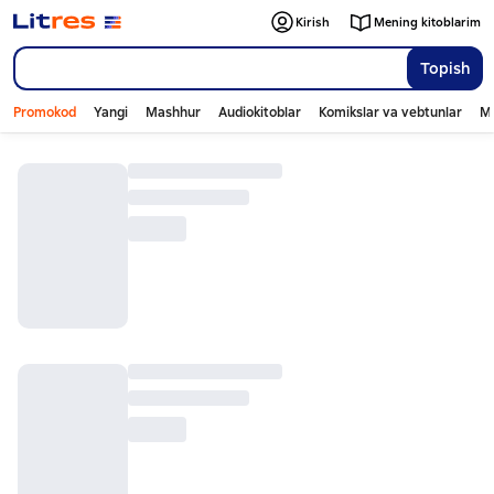
Kirish
Mening kitoblarim
Topish
Promokod
Yangi
Mashhur
Audiokitoblar
Komikslar va vebtunlar
Mo