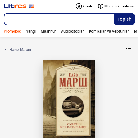
Kirish
Mening kitoblarim
Topish
Promokod
Yangi
Mashhur
Audiokitoblar
Komikslar va vebtunlar
Mo
Найо Марш