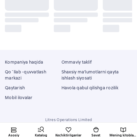
Kompaniya haqida
Ommaviy taklif
Qo`llab -quvvatlash
Shaxsiy ma'lumotlarni qayta
markazi
ishlash siyosati
Qaytarish
Havola qabul qilishga rozilik
Mobil ilovalar
Litres Operations Limited
18 Mallow street co. Limerick, Ireland
Asosiy
Katalog
Kechiktirilganlar
Savat
Mening kitoblarim