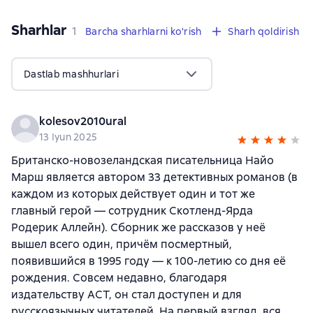
Sharhlar
,
1 sharh
1
Barcha sharhlarni ko'rish
Sharh qoldirish
Dastlab mashhurlari
kolesov2010ural
13 Iyun 2025
Британско-новозеландская писательница Найо
Марш является автором 33 детективных романов (в
каждом из которых действует один и тот же
главный герой — сотрудник Скотленд-Ярда
Родерик Аллейн). Сборник же рассказов у неё
вышел всего один, причём посмертный,
появившийся в 1995 году — к 100-летию со дня её
рождения. Совсем недавно, благодаря
издательству АСТ, он стал доступен и для
русскоязычных читателей. На первый взгляд, вся