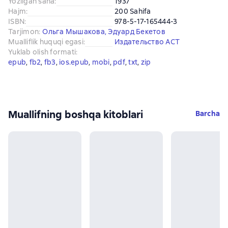
Yozilgan sana
:
1937
Hajm
:
200 Sahifa
ISBN
:
978-5-17-165444-3
Tarjimon
:
Ольга Мышакова
,
Эдуард Бекетов
Mualliflik huquqi egasi
:
Издательство АСТ
Yuklab olish formati
:
epub
, 
fb2
, 
fb3
, 
ios.epub
, 
mobi
, 
pdf
, 
txt
, 
zip
Muallifning boshqa kitoblari
Barcha