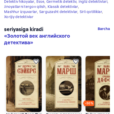
Detektiv hikoyalar
,
Esse
,
Germetik detektiv
,
Ingliz detektivlari
,
Jinoyatlarni tergov qilish
,
Klassik detektivlar
,
Mashhur izquvarlar
,
Sarguzasht detektivlar
,
Sirli qotilliklar
,
Xorijiy detektivlar
seriyasiga kiradi
Barcha
«
Золотой век английского
детектива
»
−50%