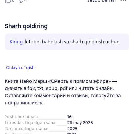
Javob berish
0
1
Sharh qoldiring
Kiring
, kitobni baholash va sharh qoldirish uchun
Onlayn o`qish
Книга Найо Марш «Смерть в прямом эфире» —
скачать в fb2, txt, epub, pdf или читать онлайн.
Оставляйте комментарии и отзывы, голосуйте за
понравившиеся.
Yosh cheklamasi
:
16+
Litresda chiqarilgan sana
:
26 may 2025
Tarjima qilingan sana
:
2025