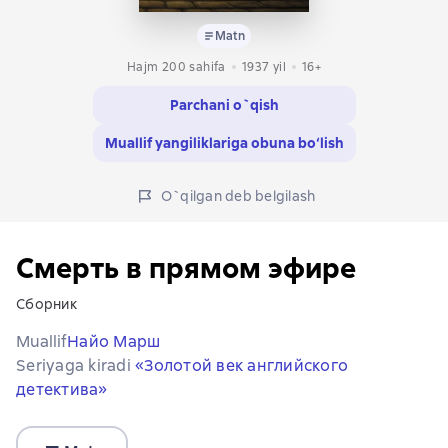
Matn
Hajm 200 sahifa
1937
yil
16+
Parchani o`qish
Muallif yangiliklariga obuna bo‘lish
O`qilgan deb belgilash
Смерть в прямом эфире
Сборник
Muallif
Найо Марш
Seriyaga kiradi
«Золотой век английского
детектива»