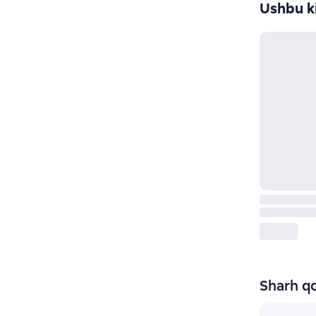
Ushbu ki
Sharh qo