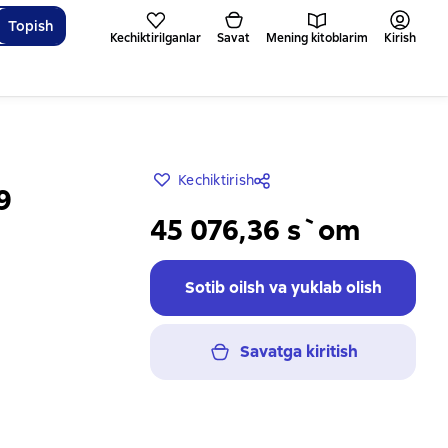
Topish
Kechiktirilganlar
Savat
Mening kitoblarim
Kirish
Kechiktirish
9
45 076,36 s`om
Sotib oilsh va yuklab olish
Savatga kiritish