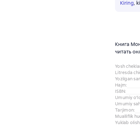
Kiring
, 
Книга Мон
читать он
Yosh chekl
Litresda ch
Yozilgan sa
Hajm
:
ISBN
:
Umumiy o'l
Umumiy sahi
Tarjimon
:
Mualliflik h
Yuklab olish