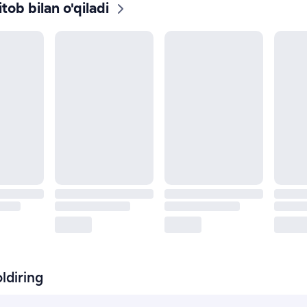
tob bilan o'qiladi
ldiring