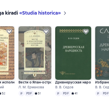
ga kiradi
«
Studia historica
»
и исполнена земля русская…». Личности и ментальность русск
Вести о Япан-острове в стародавней России и друг
Древнерусская народность. И
Избранн
кий
Л. М. Ермакова
В. В. Седов
В. В. Се
Matn
PDF
Matn
PDF
Matn
PDF
редний рейтинг 5 на основе 2 оценок
5
2
PDF
Средний рейтинг 5 на основе 1 оценок
5
1
PDF
Средний рейтинг 4 на осн
4
1
PDF