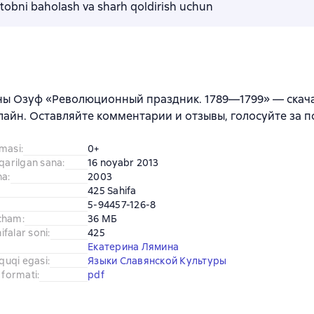
kitobni baholash va sharh qoldirish uchun
ы Озуф «Революционный праздник. 1789—1799» — скачат
лайн. Оставляйте комментарии и отзывы, голосуйте за 
amasi
:
0+
iqarilgan sana
:
16 noyabr 2013
na
:
2003
425 Sahifa
5-94457-126-8
cham
:
36 МБ
falar soni
:
425
Екатерина Лямина
uquqi egasi
:
Языки Славянской Культуры
 formati
:
pdf