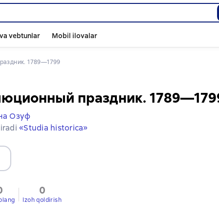
va vebtunlar
Mobil ilovalar
раздник. 1789—1799
люционный праздник. 1789—179
на Озуф
iradi
«Studia historica»
0
0
olang
Izoh qoldirish