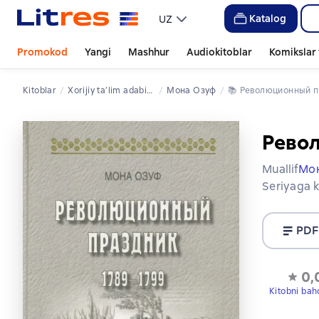
Katalog
UZ
Promokod
Yangi
Mashhur
Audiokitoblar
Komikslar 
Kitoblar
xorijiy ta’lim adabiyoti
Мона Озуф
📚 
Революционный п
Рево
Muallif
Мо
Seriyaga k
PDF
0,
Kitobni bah