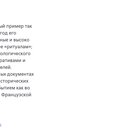
ый пример так
год его
ьные и высоко
ее «ритуалам»;
пологического
ративами и
елей.
ных документах
исторических
бытием как во
о Французской
i