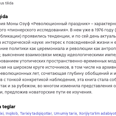
us tilida
qida
ия Моны Озуф «Революционный праздник» – характерн
го «пионерского исследования». В нем уже в 1976 году (
бликации) проявились тенденции, и по сей день актуал
 исторической науке: интерес к повседневной жизни н 
ние политики как церемониала и революции как антро
; выяснение взаимосвязи между идеологическими импе
рованием утопических пространственно-временных мод
ая на широком круге источников, в том числе на архив
революционных лет, сочетающая глубину обобщений и 
 с тонкой конкретикой наблюдения, эта книга стала со
так и за рубежом, во многом изменила представления 
, предложив новаторские пути ее изучения.
a teglar
ixi
,
Inqilob
,
Tarixiy tadqiqotlar
,
Umumiy tarix
,
Xorijiy ta’lim adabiyot