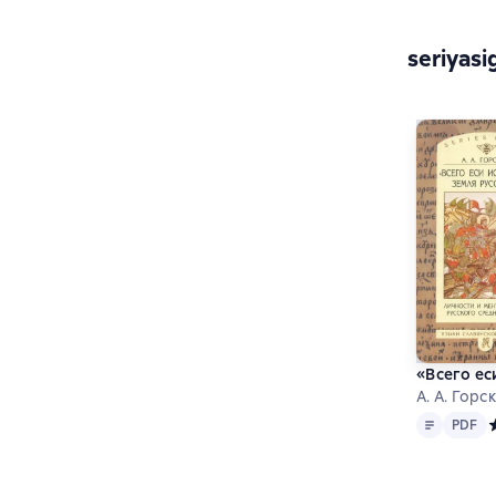
seriyasi
«Всего ес
А. А. Горс
Matn
PDF
PDF
С