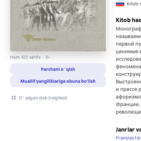
Kitob r
Kitob ha
Монограф
называемо
первой пу
ценимые в
Hajm 425 sahifa
0+
исследова
феномена
Parchani o`qish
конструи
Muallif yangiliklariga obuna bo‘lish
Выстроенн
и прессе 
афоризмов
O`qilgan deb belgilash
Франции, 
революции
Janrlar v
Fransiya tar