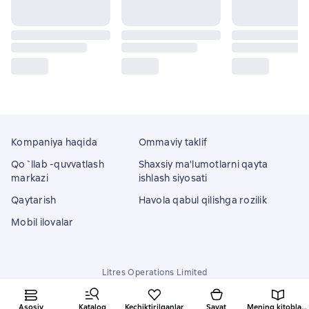
Kompaniya haqida
Ommaviy taklif
Qo`llab -quvvatlash
Shaxsiy ma'lumotlarni qayta
markazi
ishlash siyosati
Qaytarish
Havola qabul qilishga rozilik
Mobil ilovalar
Litres Operations Limited
18 Mallow street co. Limerick, Ireland
Asosiy
Katalog
Kechiktirilganlar
Savat
Mening kitoblarim