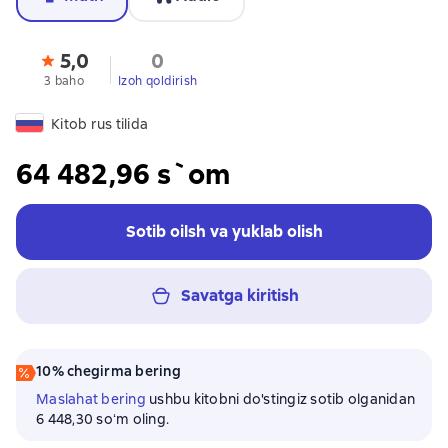
5,0
0
3 baho
Izoh qoldirish
Kitob rus tilida
64 482,96 s`om
Sotib oilsh va yuklab olish
Savatga kiritish
10% chegirma bering
Maslahat bering
ushbu kitobni do'stingiz sotib olganidan
6 448,30 soʻm oling.