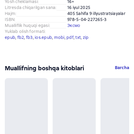
Yosh cheklamasi
:
16+
Litresda chiqarilgan sana
:
16 iyul 2025
Hajm
:
405 Sahifa 9 illyustratsiayalar
ISBN
:
978-5-04-227265-3
Mualliflik huquqi egasi
:
Эксмо
Yuklab olish formati
:
epub
, 
fb2
, 
fb3
, 
ios.epub
, 
mobi
, 
pdf
, 
txt
, 
zip
Muallifning boshqa kitoblari
Barcha