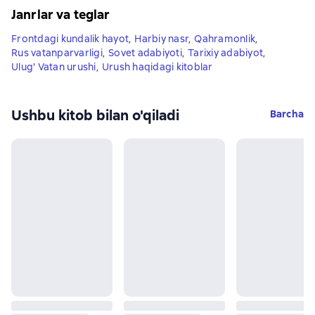
Janrlar va teglar
Frontdagi kundalik hayot
,
Harbiy nasr
,
Qahramonlik
,
Rus vatanparvarligi
,
Sovet adabiyoti
,
Tarixiy adabiyot
,
Ulug' Vatan urushi
,
Urush haqidagi kitoblar
Ushbu kitob bilan o'qiladi
Barcha