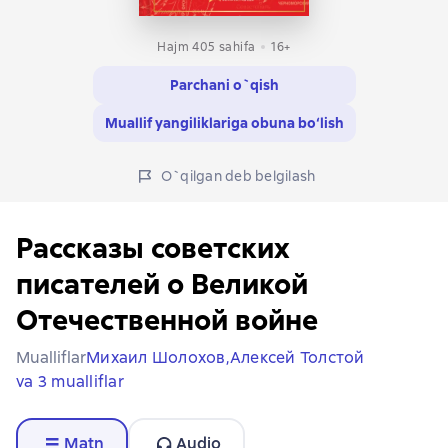
Hajm 405 sahifa
16+
Parchani o`qish
Muallif yangiliklariga obuna bo‘lish
O`qilgan deb belgilash
Рассказы советских
писателей о Великой
Отечественной войне
Mualliflar
Михаил Шолохов,
Алексей Толстой
va 3 mualliflar
Matn
Audio