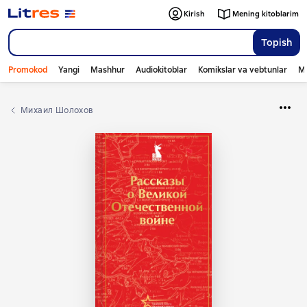
Kirish
Mening kitoblarim
Topish
Promokod
Yangi
Mashhur
Audiokitoblar
Komikslar va vebtunlar
Mo
Михаил Шолохов