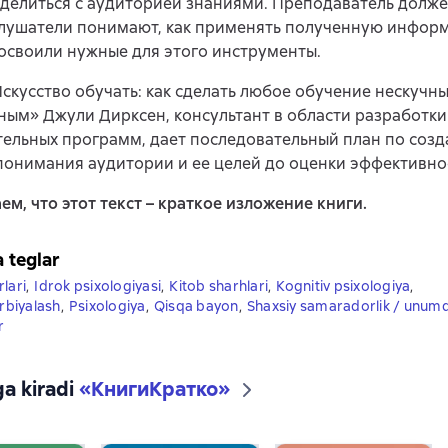
делиться с аудиторией знаниями. Преподаватель долже
слушатели понимают, как применять полученную инфор
освоили нужные для этого инструменты.
Искусство обучать: как сделать любое обучение нескучн
ым» Джули Дирксен, консультант в области разработки
ельных программ, дает последовательный план по соз
 понимания аудитории и ее целей до оценки эффективно
м, что этот текст – краткое изложение книги.
a teglar
lari
,
Idrok psixologiyasi
,
Kitob sharhlari
,
Kognitiv psixologiya
,
arbiyalash
,
Psixologiya
,
Qisqa bayon
,
Shaxsiy samaradorlik / unumd
r
ga kiradi
«
КнигиКратко
»