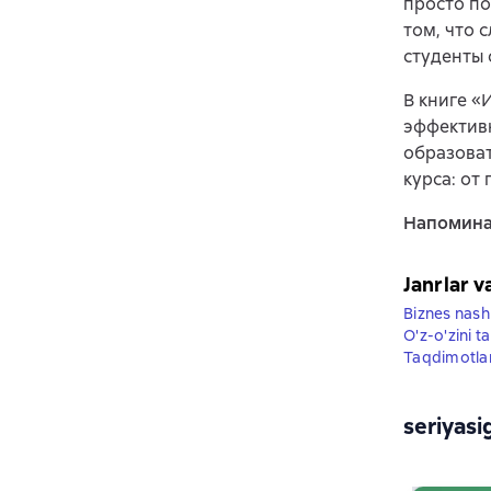
просто по
том, что 
студенты 
В книге «
эффективн
образоват
курса: от
Напоминае
Janrlar v
Biznes nashr
O'z-o'zini t
Taqdimotla
seriyasi