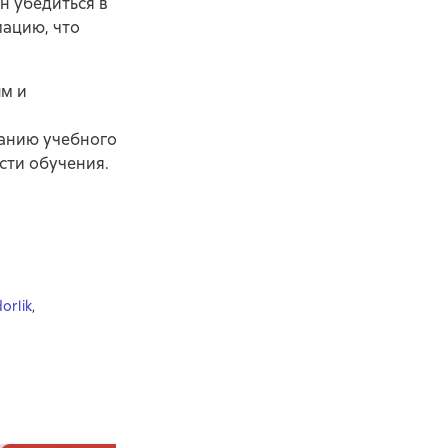
н убедиться в
мацию, что
ым и
данию учебного
сти обучения.
orlik
,