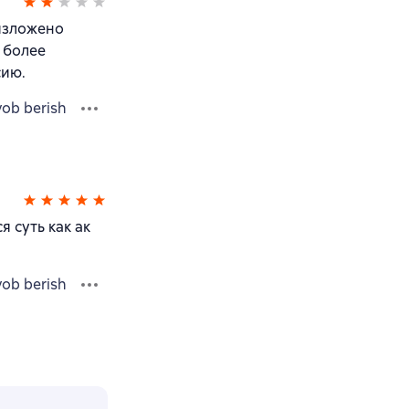
 изложено
 более
сию.
vob berish
я суть как ак
vob berish