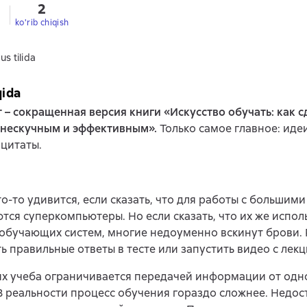
2
ko'rib chiqish
us tilida
qida
т – сокращенная версия книги «Искусство обучать: как 
 нескучным и эффективным».
Только самое главное: идеи
цитаты.
то-то удивится, если сказать, что для работы с большим
тся суперкомпьютеры. Но если сказать, что их же испол
обучающих систем, многие недоуменно вскинут брови. 
ь правильные ответы в тесте или запустить видео с лек
х учеба ограничивается передачей информации от одно
В реальности процесс обучения гораздо сложнее. Недос