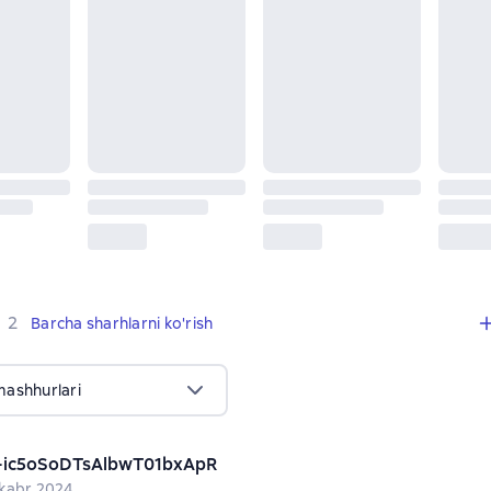
,
2 sharhlar
2
Barcha sharhlarni ko'rish
mashhurlari
-ic5oSoDTsAlbwT01bxApR
kabr 2024