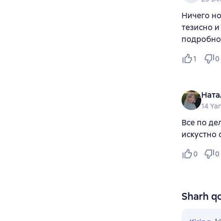
Ничего но
тезисно и
подробно,
1
0
Ната
14 Ya
Все по де
искустно 
0
0
Sharh qo