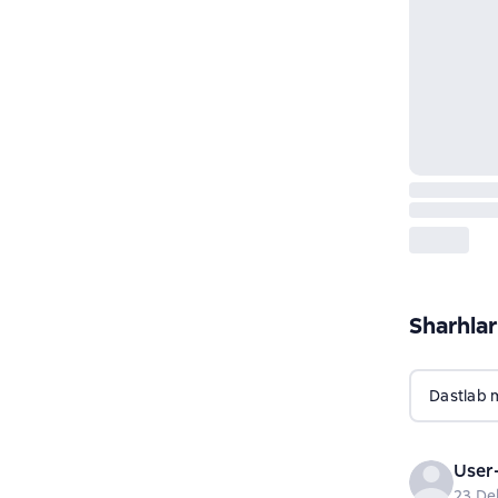
Sharhlar
Dastlab 
User
23 De