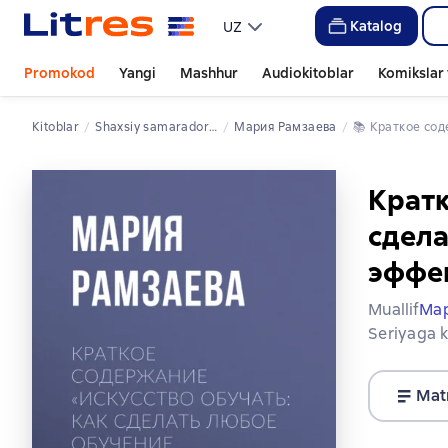
Katalog
UZ
Promokod
Yangi
Mashhur
Audiokitoblar
Komikslar 
Kitoblar
shaxsiy samaradorlik / unumdorlik
Мария Рамзаева
📚 
Краткое со
Кратк
сдела
эффе
Muallif
Мар
Seriyaga k
Mat