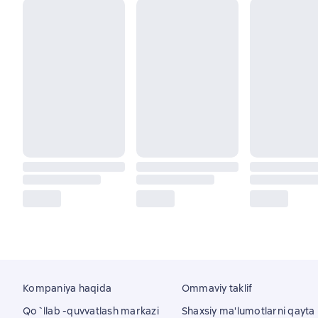
Kompaniya haqida
Ommaviy taklif
Qo`llab -quvvatlash markazi
Shaxsiy ma'lumotlarni qayta i