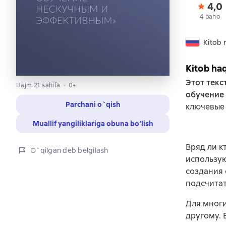
4,0
4 baho
Kitob r
Kitob ha
Этот текс
Hajm 21 sahifa
0+
обучение
Parchani o`qish
ключевые 
Muallif yangiliklariga obuna bo‘lish
Вряд ли к
O`qilgan deb belgilash
использую
создания 
подсчитат
Для многи
другому. 