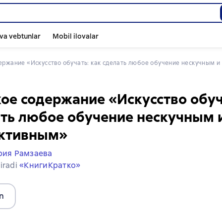
va vebtunlar
Mobil ilovalar
держание «Искусство обучать: как сделать любое обучение нескучным 
ое содержание «Искусство обуч
ть любое обучение нескучным 
ктивным»
ия Рамзаева
iradi
«КнигиКратко»
n