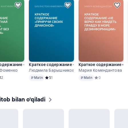
одержание «Бесплатная реклама. Результат без бюджета»
Краткое содержание «Приручи своих драконов
Краткое содержание «Н
 Фоменко
Людмила Барышникова
Мария Комендантова
Matn
Matn
едний рейтинг 1 на основе 2 оценок
1
2
Matn
Средний рейтинг 5 на основе 1 оценок
5
1
Matn
Средний рейтинг 0 
0
tob bilan o'qiladi