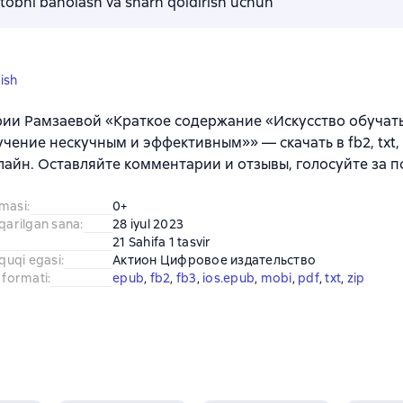
kitobni baholash va sharh qoldirish uchun
ish
ии Рамзаевой «Краткое содержание «Искусство обучать:
чение нескучным и эффективным»» — скачать в fb2, txt, 
лайн. Оставляйте комментарии и отзывы, голосуйте за 
amasi
:
0+
iqarilgan sana
:
28 iyul 2023
21 Sahifa 1 tasvir
uquqi egasi
:
Актион Цифровое издательство
 formati
:
epub
, 
fb2
, 
fb3
, 
ios.epub
, 
mobi
, 
pdf
, 
txt
, 
zip