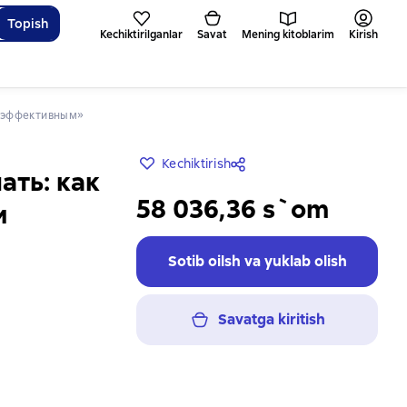
Topish
Kechiktirilganlar
Savat
Mening kitoblarim
Kirish
и эффективным»
Kechiktirish
ать: как
58 036,36 s`om
и
Sotib oilsh va yuklab olish
Savatga kiritish