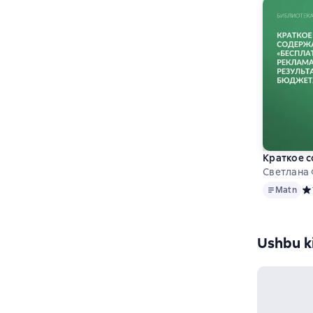
Краткое с
Светлана
Matn
Matn
Ср
Ushbu ki