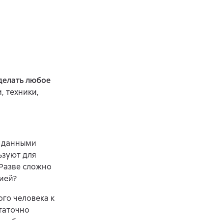
сделать любое
, техники,
и данными
ьзуют для
Разве сложно
цией?
го человека к
таточно