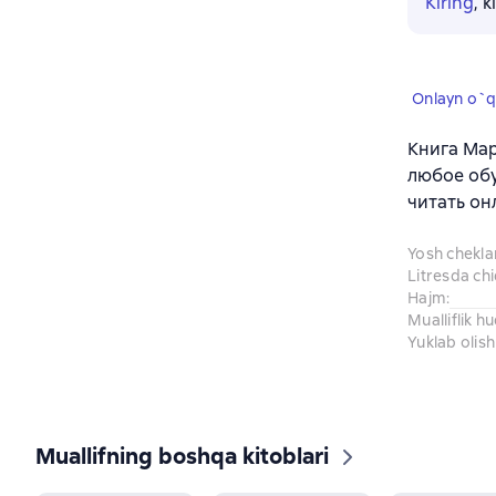
Kiring
, 
Onlayn o`q
Книга Мар
любое обу
читать он
Yosh chekl
Litresda ch
Hajm
:
Mualliflik h
Yuklab olish
Muallifning boshqa kitoblari