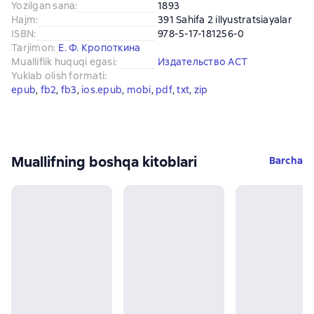
Yozilgan sana
:
1893
Hajm
:
391 Sahifa 2 illyustratsiayalar
ISBN
:
978-5-17-181256-0
Tarjimon
:
Е. Ф. Кропоткина
Mualliflik huquqi egasi
:
Издательство АСТ
Yuklab olish formati
:
epub
, 
fb2
, 
fb3
, 
ios.epub
, 
mobi
, 
pdf
, 
txt
, 
zip
Muallifning boshqa kitoblari
Barcha