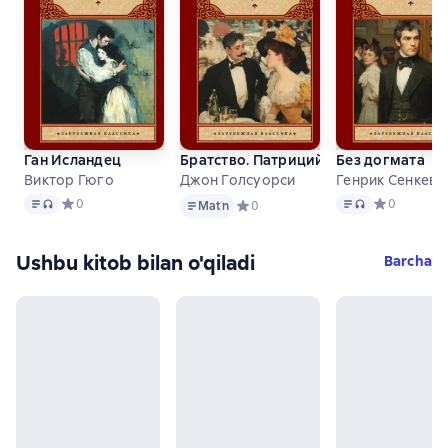
Ган Исландец
Братство. Патриций
Без догмата
Виктор Гюго
Джон Голсуорси
Генрик Сенкеви
Matn
, audio format mavjud
Matn
Matn
, audio forma
Средний рейтинг 0 на основе 0 оценок
0
Средний рей
0
Matn
Средний рейтинг 0 на основе 0 оц
0
Ushbu kitob bilan o'qiladi
Barcha