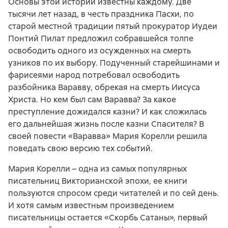
Основы этой истории известны каждому. Две
тысячи лет назад, в честь праздника Пасхи, по
старой местной традиции пятый прокуратор Иудеи
Понтий Пилат предложил собравшейся толпе
освободить одного из осужденных на смерть
узников по их выбору. Подученный старейшинами и
фарисеями народ потребовал освободить
разбойника Варавву, обрекая на смерть Иисуса
Христа. Но кем был сам Варавва? За какое
преступление дожидался казни? И как сложилась
его дальнейшая жизнь после казни Спасителя? В
своей повести «Варавва» Мария Корелли решила
поведать свою версию тех событий.
Мария Корелли – одна из самых популярных
писательниц Викторианской эпохи, ее книги
пользуются спросом среди читателей и по сей день.
И хотя самым известным произведением
писательницы остается «Скорбь Сатаны», первый