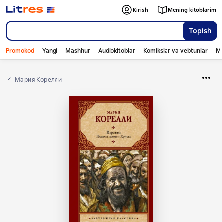
Kirish
Mening kitoblarim
Topish
Promokod
Yangi
Mashhur
Audiokitoblar
Komikslar va vebtunlar
Mo
Мария Корелли