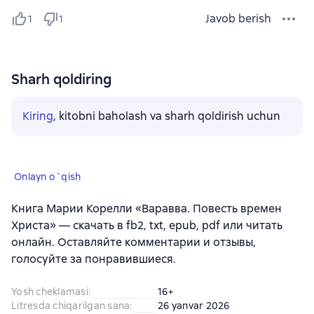
Javob berish
1
1
Sharh qoldiring
Kiring
, kitobni baholash va sharh qoldirish uchun
Onlayn o`qish
Книга Марии Корелли «Варавва. Повесть времен
Христа» — скачать в fb2, txt, epub, pdf или читать
онлайн. Оставляйте комментарии и отзывы,
голосуйте за понравившиеся.
Yosh cheklamasi
:
16+
Litresda chiqarilgan sana
:
26 yanvar 2026