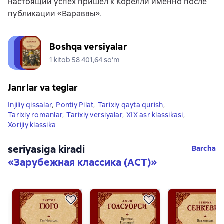
настоящий успех пришел к Корелли именно после
публикации «Вараввы».
Boshqa versiyalar
1 kitob 58 401,64 soʻm
Janrlar va teglar
Injiliy qissalar
,
Pontiy Pilat
,
Tarixiy qayta qurish
,
Tarixiy romanlar
,
Tarixiy versiyalar
,
XIX asr klassikasi
,
Xorijiy klassika
seriyasiga kiradi
Barcha
«
Зарубежная классика (АСТ)
»