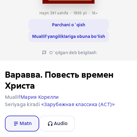
Hajm 391 sahifa
1893
yil
16+
Parchani o`qish
Muallif yangiliklariga obuna bo‘lish
O`qilgan deb belgilash
Варавва. Повесть времен
Христа
Muallif
Мария Корелли
Seriyaga kiradi
«Зарубежная классика (АСТ)»
Matn
Audio