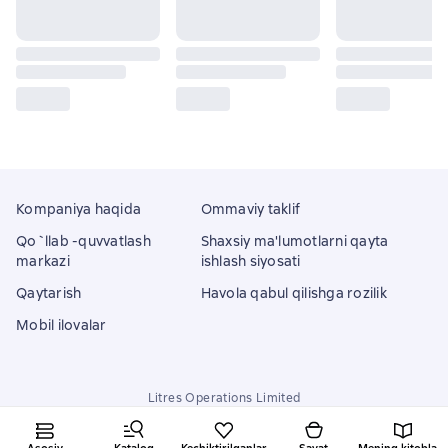
Kompaniya haqida
Ommaviy taklif
Qo`llab -quvvatlash
Shaxsiy ma'lumotlarni qayta
markazi
ishlash siyosati
Qaytarish
Havola qabul qilishga rozilik
Mobil ilovalar
Litres Operations Limited
18 Mallow street co. Limerick, Ireland