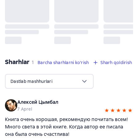
Sharhlar
,
1 sharh
1
Barcha sharhlarni ko'rish
Sharh qoldirish
Dastlab mashhurlari
Алексей Цымбал
7 Aprel
Книга очень хорошая, рекомендую почитать всем!
Много света в этой книге. Когда автор ее писала
она была очень счастлива!