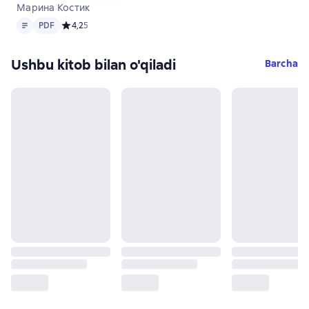
Марина Костик
Matn
PDF
PDF
Средний рейтинг 4,2 на основе 5 оценок
4,2
5
Ushbu kitob bilan o'qiladi
Barcha