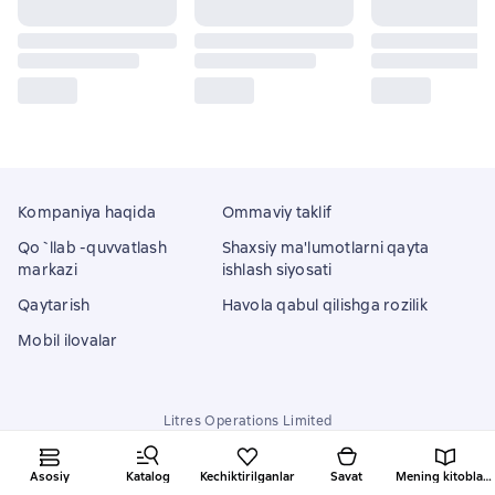
Kompaniya haqida
Ommaviy taklif
Qo`llab -quvvatlash
Shaxsiy ma'lumotlarni qayta
markazi
ishlash siyosati
Qaytarish
Havola qabul qilishga rozilik
Mobil ilovalar
Litres Operations Limited
18 Mallow street co. Limerick, Ireland
Asosiy
Katalog
Kechiktirilganlar
Savat
Mening kitoblarim