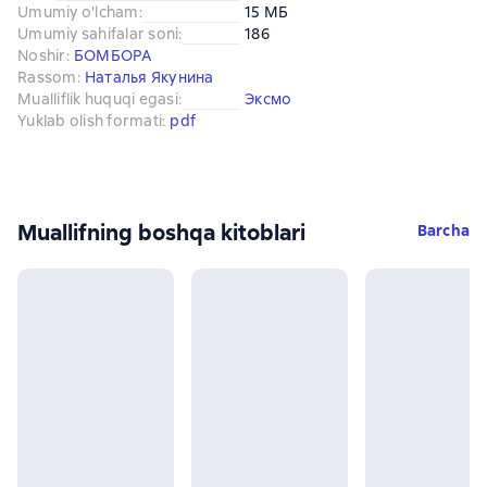
Umumiy o'lcham
:
15 МБ
Umumiy sahifalar soni
:
186
Noshir
:
БОМБОРА
Rassom
:
Наталья Якунина
Mualliflik huquqi egasi
:
Эксмо
Yuklab olish formati
:
pdf
Muallifning boshqa kitoblari
Barcha