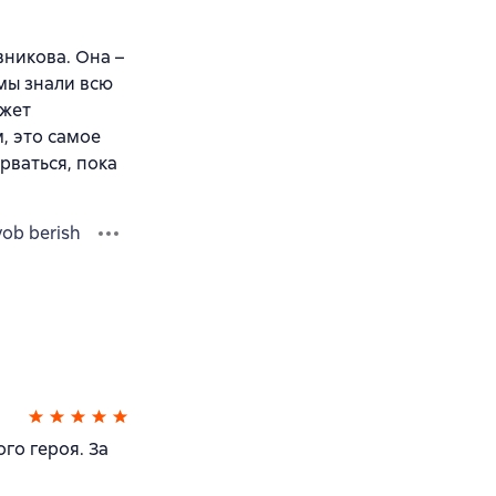
никова. Она –
 мы знали всю
южет
, это самое
рваться, пока
vob berish
ого героя. За