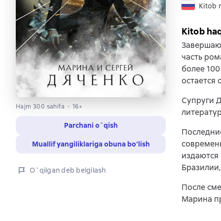
Kitob r
Kitob ha
Завершающ
часть ром
более 100
остается 
Супруги Д
Hajm 300 sahifa
16+
литерату
Parchani o`qish
Последние
современн
Muallif yangiliklariga obuna bo‘lish
издаются 
Бразилии,
O`qilgan deb belgilash
После сме
Марина пр