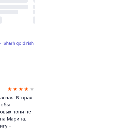
Sharh qoldirish
асная. Вторая
тобы
зовых пони не
дна Марина.
игу –