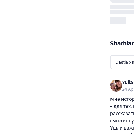
Sharhlar
Dastlab 
Yulia
24 Ap
Мне истор
– для тех
рассказат
сможет су
Ушли важн