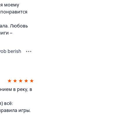
ая моему
 понравится
чала. Любовь
ниги –
vob berish
нием в реку, в
 всё:
правила игры.