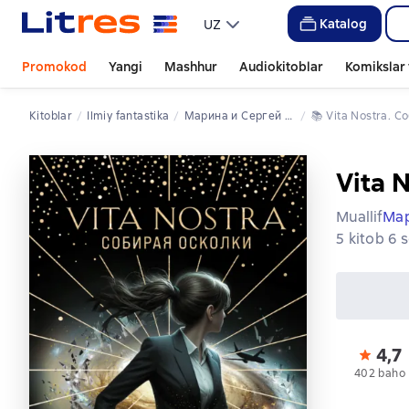
Katalog
UZ
Promokod
Yangi
Mashhur
Audiokitoblar
Komikslar 
Kitoblar
ilmiy fantastika
Марина и Сергей Дяченко
📚 
Vita Nostra. 
Vita 
Muallif
Мар
5 kitob 6 
4,7
402 baho