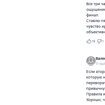
Все три ч
ощущению 
финал.
Ставлю пя
чувство и
объективн
19
1
Вале
11 Iyu
Если атор
которую н
перевора
привычную
Правила и
Хорошо, ч