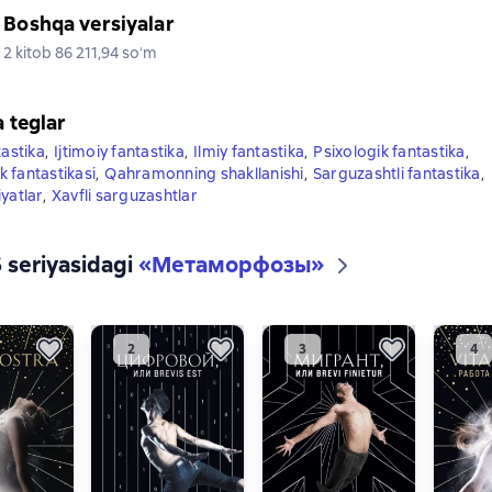
Boshqa versiyalar
2 kitob 86 211,94 soʻm
a teglar
tastika
,
Ijtimoiy fantastika
,
Ilmiy fantastika
,
Psixologik fantastika
,
 fantastikasi
,
Qahramonning shakllanishi
,
Sarguzashtli fantastika
,
yatlar
,
Xavfli sarguzashtlar
6 seriyasidagi
«Метаморфозы»