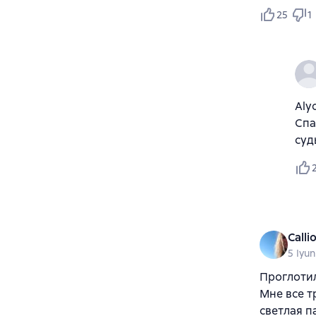
25
1
Aly
Спа
суд
Calli
5 Iyu
Проглотил
Мне все т
светлая п