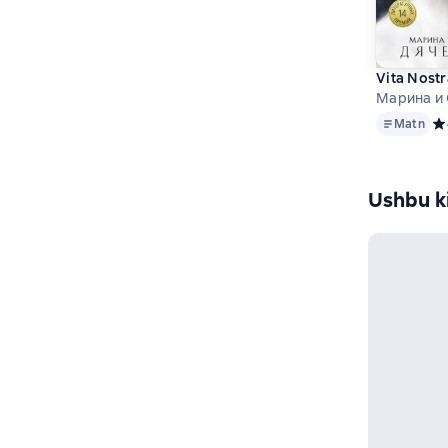
Vita Nostr
Марина и 
Matn
Matn
Ср
Ushbu ki