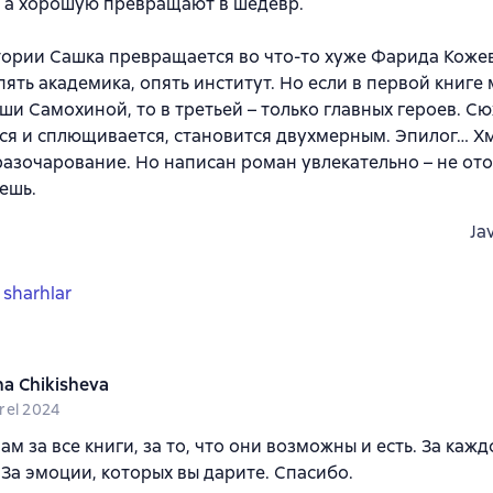
, а хорошую превращают в шедевр.
тории Сашка превращается во что-то хуже Фарида Кожев
пять академика, опять институт. Но если в первой книге
ши Самохиной, то в третьей – только главных героев. С
я и сплющивается, становится двухмерным. Эпилог… Хм
азочарование. Но написан роман увлекательно – не ото
ешь.
Ja
 sharhlar
na Chikisheva
rel 2024
ам за все книги, за то, что они возможны и есть. За кажд
 За эмоции, которых вы дарите. Спасибо.