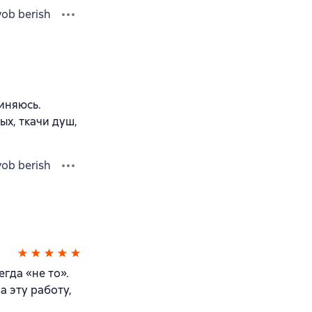
vob berish
диняюсь.
ых, ткачи душ,
vob berish
гда «не то».
а эту работу,