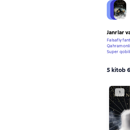
Janrlar v
Falsafiy fan
Qahramonlik
Super qobili
5 kitob 