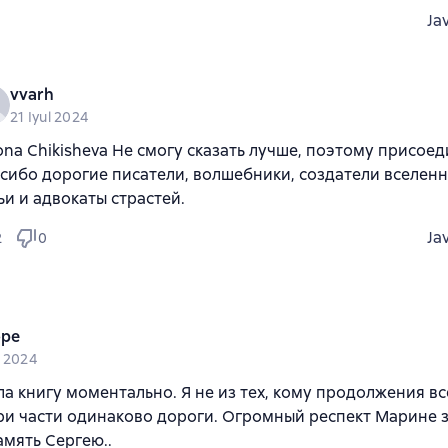
Ja
vvarh
21 Iyul 2024
ona Chikisheva Не смогу сказать лучше, поэтому присое
сибо дорогие писатели, волшебники, создатели вселенн
ьи и адвокаты страстей.
Ja
2
0
ope
n 2024
а книгу моментально. Я не из тех, кому продолжения все
ри части одинаково дороги. Огромный респект Марине з
амять Сергею..