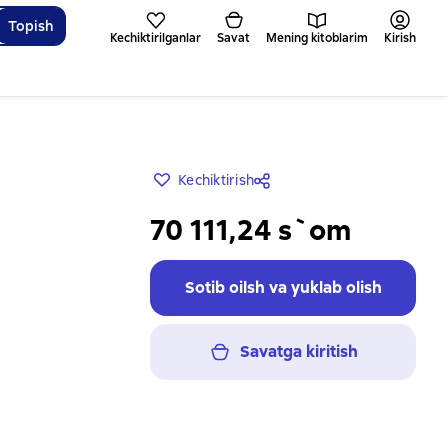
Topish
Kechiktirilganlar
Savat
Mening kitoblarim
Kirish
Kechiktirish
70 111,24 s`om
Sotib oilsh va yuklab olish
Savatga kiritish