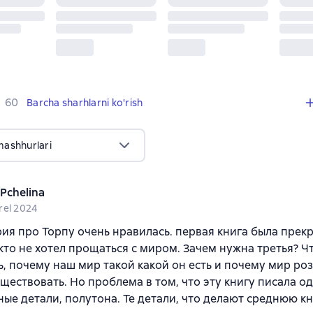
,
60 sharhlar
60
Barcha sharhlarni ko'rish
mashhurlari
 Pchelina
rel 2024
ия про Торпу очень нравилась. первая книга была прекр
, кто не хотел прощаться с миром. Зачем нужна третья? Ч
ь, почему наш мир такой какой он есть и почему мир ро
ществовать. Но проблема в том, что эту книгу писала о
ые детали, полутона. Те детали, что делают среднюю кн