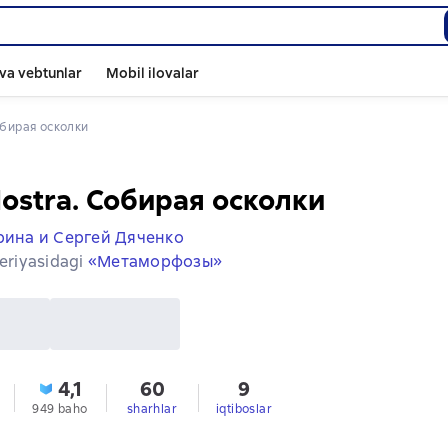
va vebtunlar
Mobil ilovalar
Собирая осколки
Nostra. Собирая осколки
ина и Сергей Дяченко
seriyasidagi
«Метаморфозы»
4,1
60
9
949 baho
sharhlar
iqtiboslar