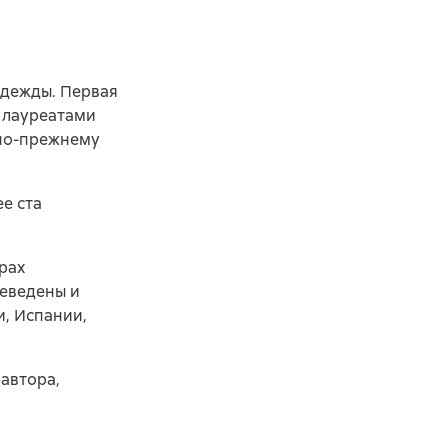
адежды. Первая
и лауреатами
 по-прежнему
е ста
рах
реведены и
и, Испании,
оавтора,