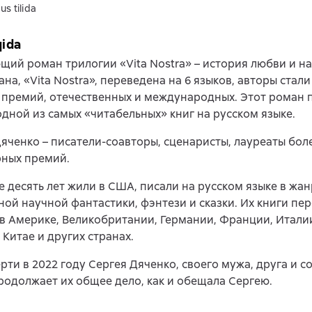
us tilida
qida
ий роман трилогии «Vita Nostra» – история любви и н
ана, «Vita Nostra», переведена на 6 языков, авторы стал
 премий, отечественных и международных. Этот роман
одной из самых «читабельных» книг на русском языке.
яченко – писатели-соавторы, сценаристы, лауреаты боле
рных премий.
 десять лет жили в США, писали на русском языке в жан
ой научной фантастики, фэнтези и сказки. Их книги пе
в Америке, Великобритании, Германии, Франции, Итали
 Китае и других странах.
рти в 2022 году Сергея Дяченко, своего мужа, друга и с
одолжает их общее дело, как и обещала Сергею.