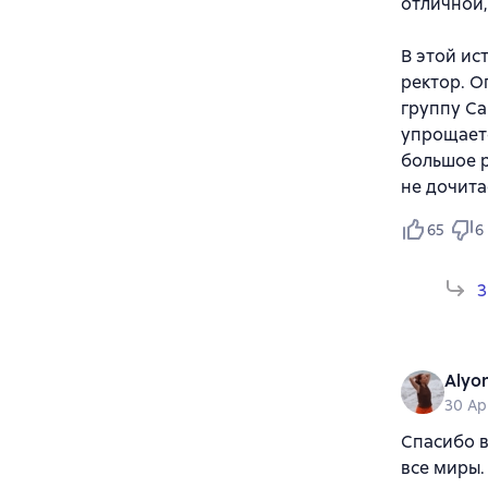
отличной
В этой ис
ректор. О
группу Са
упрощаетс
большое р
не дочита
65
6
3
Alyo
30 Ap
Спасибо в
все миры.