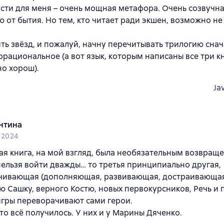
асти для меня – очень мощная метафора. Очень созвучн
от бытия. Но тем, кто читает ради экшен, возможно не
ть звёзд, и пожалуй, начну перечитывать трилогию сна
ррациональное (а вот язык, которым написаны все три к
о хорош).
Ja
нтина
l 2024
ая книга, на мой взгляд, была необязательным возвраще
ельзя войти дважды… то третья принципиально другая,
чивающая (дополняющая, развивающая, достраивающая)
 Сашку, верного Костю, новых первокурсников, Речь и 
гры переворачивают сами герои.
то всё получилось. У них и у Марины Дяченко.