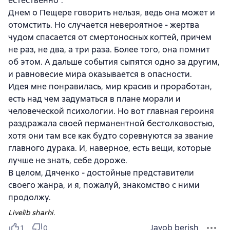
естественно".
Днем о Пещере говорить нельзя, ведь она может и
отомстить. Но случается невероятное - жертва
чудом спасается от смертоносных когтей, причем
не раз, не два, а три раза. Более того, она помнит
об этом. А дальше события сыпятся одно за другим,
и равновесие мира оказывается в опасности.
Идея мне понравилась, мир красив и проработан,
есть над чем задуматься в плане морали и
человеческой психологии. Но вот главная героиня
раздражала своей перманентной бестолковостью,
хотя они там все как будто соревнуются за звание
главного дурака. И, наверное, есть вещи, которые
лучше не знать, себе дороже.
В целом, Дяченко - достойные представители
своего жанра, и я, пожалуй, знакомство с ними
продолжу.
Livelib sharhi.
Javob berish
1
0