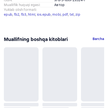
ISBN
:
978-5-699-29524-1
Mualliflik huquqi egasi
:
Автор
Yuklab olish formati
:
epub
, 
fb2
, 
fb3
, 
html
, 
ios.epub
, 
mobi
, 
pdf
, 
txt
, 
zip
Muallifning boshqa kitoblari
Barcha