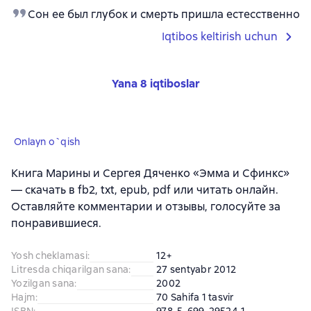
Сон ее был глубок и смерть пришла естесственно
Iqtibos keltirish uchun
Yana 8 iqtiboslar
Onlayn o`qish
Книга Марины и Сергея Дяченко «Эмма и Cфинкс»
— скачать в fb2, txt, epub, pdf или читать онлайн.
Оставляйте комментарии и отзывы, голосуйте за
понравившиеся.
Yosh cheklamasi
:
12+
Litresda chiqarilgan sana
:
27 sentyabr 2012
Yozilgan sana
:
2002
Hajm
:
70 Sahifa 1 tasvir