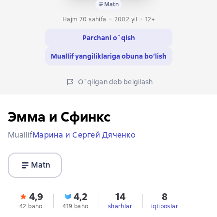
Matn
Hajm 70 sahifa
2002
yil
12+
Parchani o`qish
Muallif yangiliklariga obuna bo‘lish
O`qilgan deb belgilash
Эмма и Cфинкс
Muallif
Марина и Сергей Дяченко
Matn
4,9
4,2
14
8
42 baho
419 baho
sharhlar
iqtiboslar