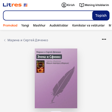
Kirish
Mening kitoblarim
Topish
Promokod
Yangi
Mashhur
Audiokitoblar
Komikslar va vebtunlar
Mo
Марина и Сергей Дяченко