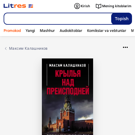
Kirish
Mening kitoblarim
Topish
Promokod
Yangi
Mashhur
Audiokitoblar
Komikslar va vebtunlar
Mo
Максим Калашников