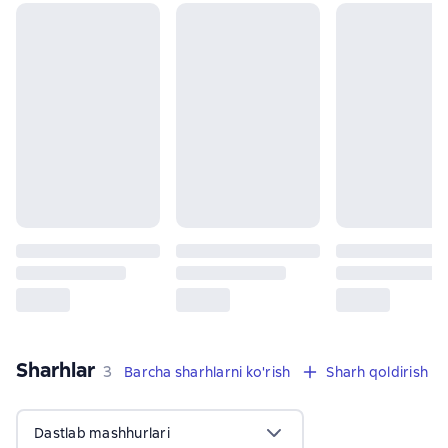
Sharhlar
,
3 sharhlar
3
Barcha sharhlarni ko'rish
Sharh qoldirish
Dastlab mashhurlari