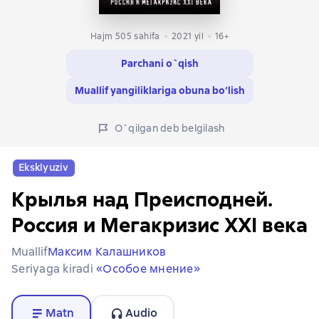
Hajm 505 sahifa
2021
yil
16+
Parchani o`qish
Muallif yangiliklariga obuna bo‘lish
O`qilgan deb belgilash
Eksklyuziv
Крылья над Преисподней.
Россия и Мегакризис XXI века
Muallif
Максим Калашников
Seriyaga kiradi
«Особое мнение»
Matn
Audio