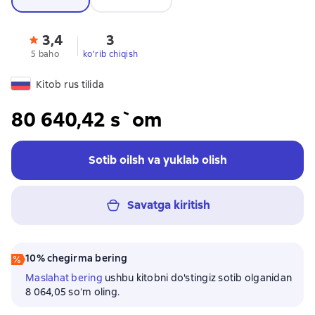
3,4
3
5 baho
ko'rib chiqish
Kitob rus tilida
80 640,42 s`om
Sotib oilsh va yuklab olish
Savatga kiritish
10% chegirma bering
Maslahat bering
ushbu kitobni do'stingiz sotib olganidan
8 064,05 soʻm oling.