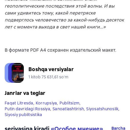
геополитические последствия этой волны. И вы
сами удивитесь тому, какой перетряске
подверглось человечество за какой-нибудь десяток
лет с момента выхода в свет нашей книги…»
В формате PDF A4 сохранен издательский макет.
Boshqa versiyalar
1 kitob 75 631,61 soʻm
Janrlar va teglar
Faqat Litresda
,
Korrupsiya
,
Publitsizm
,
Putin davridagi Rossiya
,
Sanoatlashtirish
,
Siyosatshunoslik
,
Siyosiy publitsistika
seriyasiga kiradi
«
Особое мнение
»
Barcha