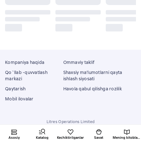
Kompaniya haqida
Ommaviy taklif
Qo`llab -quvvatlash
Shaxsiy ma'lumotlarni qayta
markazi
ishlash siyosati
Qaytarish
Havola qabul qilishga rozilik
Mobil ilovalar
Litres Operations Limited
18 Mallow street co. Limerick, Ireland
Asosiy
Katalog
Kechiktirilganlar
Savat
Mening kitoblarim