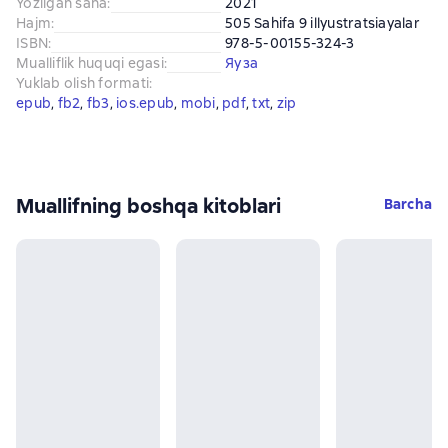
Yozilgan sana
:
2021
Hajm
:
505 Sahifa 9 illyustratsiayalar
ISBN
:
978-5-00155-324-3
Mualliflik huquqi egasi
:
Яуза
Yuklab olish formati
:
epub
, 
fb2
, 
fb3
, 
ios.epub
, 
mobi
, 
pdf
, 
txt
, 
zip
Muallifning boshqa kitoblari
Barcha