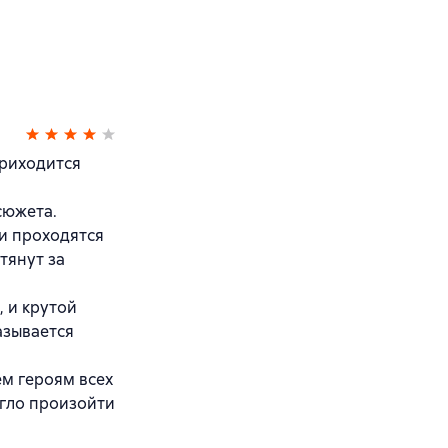
приходится
сюжета.
и проходятся
тянут за
 и крутой
азывается
ем героям всех
огло произойти