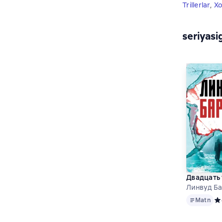
Trillerlar
,
Xo
seriyasi
Двадцать
Линвуд Б
Matn
Matn
Ср