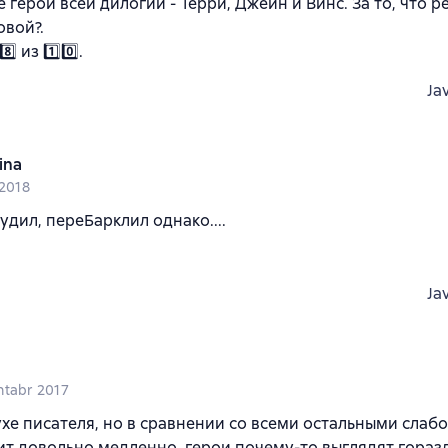
 герои всей дилогии - Терри, Джейн и Винс. За то, что 
овой?.
️⃣ из 1️⃣0️⃣.
Ja
ina
 2018
дил, переБарклил однако....
Ja
ntabr 2017
ухе писателя, но в сравнении со всеми остальными слаб
т довольно медленно, герои почему-то выглядят гораз