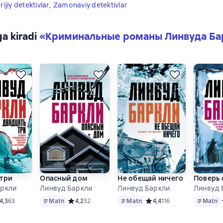
rijiy detektivlar
,
Zamonaviy detektivlar
ga kiradi
«
Криминальные романы Линвуда Ба
 три
Опасный дом
Не обещай ничего
Поверь 
аркли
Линвуд Баркли
Линвуд Баркли
Линвуд 
Matn
Matn
Matn
едний рейтинг 4,3 на основе 63 оценок
4,3
63
Matn
Средний рейтинг 4,2 на основе 32 оценок
4,2
32
Matn
Средний рейтинг 4,4 на о
4,4
116
Matn