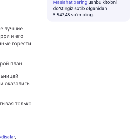
Maslahat bering
ushbu kitobni
do'stingiz sotib olganidan
5 547,43 soʻm oling.
не лучшие
рри и его
чные горести
рой план.
льницей
ли оказались
тывая только
hodisalar
,