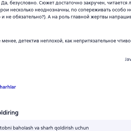
 Да, безусловно. Сюжет достаточно закручен, читается ле
ерои несколько неоднозначны, по сопереживать особо не
 и не обязательно?). А на роль главной жертвы напраши
е менее, детектив неплохой, как непритязательное чтив
Ja
harhlar
ldiring
kitobni baholash va sharh qoldirish uchun