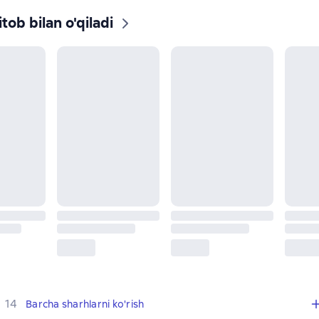
tob bilan o'qiladi
,
14 sharhlar
14
Barcha sharhlarni ko'rish