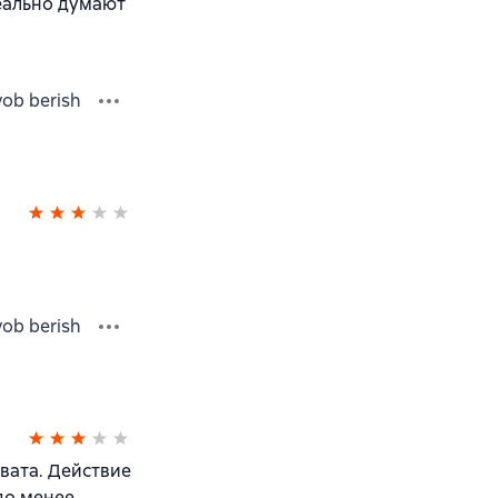
реально думают
vob berish
vob berish
овата. Действие
до менее