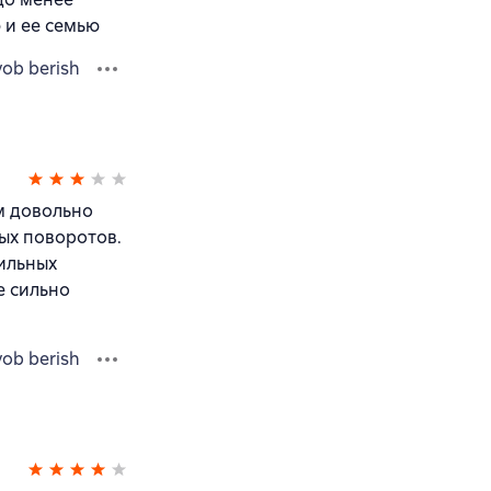
 и ее семью
vob berish
м довольно
тых поворотов.
сильных
е сильно
vob berish