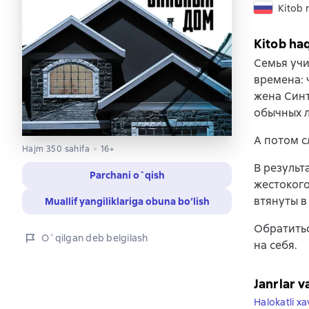
Kitob r
Kitob ha
Семья учи
времена: 
жена Синт
обычных 
А потом с
Hajm 350 sahifa
16+
В результ
Parchani o`qish
жестокого
втянуты в
Muallif yangiliklariga obuna bo‘lish
Обратитьс
O`qilgan deb belgilash
на себя.
Janrlar v
Halokatli xa