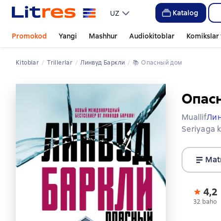
Katalog
UZ
Promokod
Yangi
Mashhur
Audiokitoblar
Komikslar 
Kitoblar
trillerlar
Линвуд Баркли
📚 
Опасный дом
Опас
Muallif
Лин
Seriyaga k
Mat
4,2
32 baho