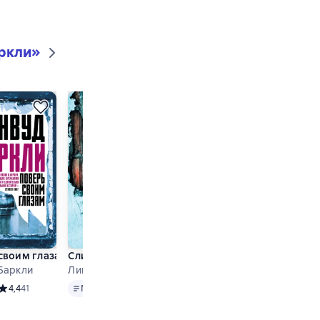
ркли
»
своим глазам
Слишком далеко от правды
Баркли
Линвуд Баркли
Matn
снове 116 оценок
Средний рейтинг 4,4 на основе 41 оценок
4,4
41
Matn
Средний рейтинг 4,3 на основе 49 оценок
4,3
49