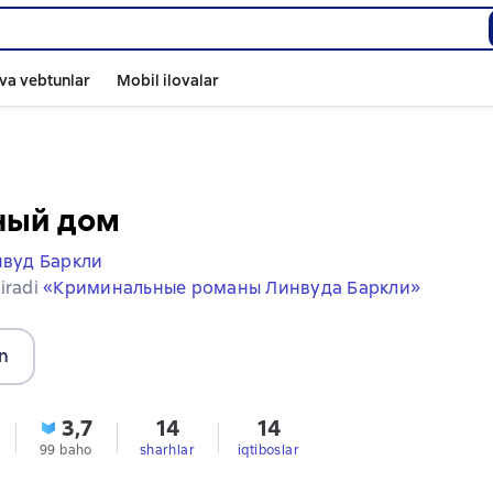
va vebtunlar
Mobil ilovalar
ный дом
вуд Баркли
iradi
«Криминальные романы Линвуда Баркли»
n
3,7
14
14
99 baho
sharhlar
iqtiboslar