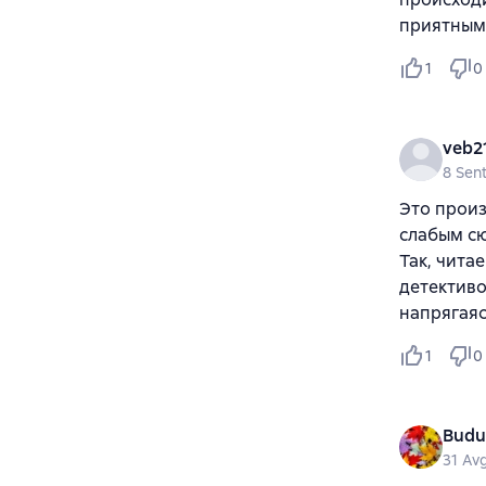
приятными
1
0
veb2
8 Sen
Это произ
слабым сю
Так, чита
детективо
напрягаяс
1
0
Budu
31 Av