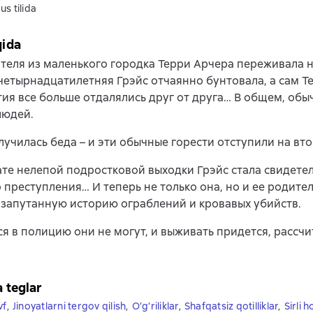
us tilida
qida
теля из маленького городка Терри Арчера переживала 
четырнадцатилетняя Грэйс отчаянно бунтовала, а сам Те
ия все больше отдалялись друг от друга… В общем, обы
людей.
лучилась беда – и эти обычные горести отступили на вто
ате нелепой подростковой выходки Грэйс стала свидете
 преступления… И теперь не только она, но и ее родите
 запутанную историю ограблений и кровавых убийств.
я в полицию они не могут, и выживать придется, рассчи
a teglar
vf
,
Jinoyatlarni tergov qilish
,
O‘g‘riliklar
,
Shafqatsiz qotilliklar
,
Sirli 