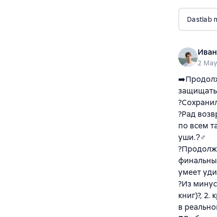
Dastlab 
Иван
2 May
➡️Продолж
защищать 
?Сохранил
?Рад возв
по всем т
уши.?‍♂‍
?Продолже
финальный
умеет уди
?Из минус
книг)?, 2
в реально