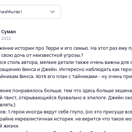
mashhurlari
 Суман
 2022
ение истории про Терри и его семью. На этот раз ему 
свою дочь от неизвестной угрозы.?
ся стиль автора, мелкие детали также очень важны для 
ращению Винса и Джейн. Интересно наблюдать как геро
айникам Винса. Хотя его план с тайниками - ну очень при
ние понравилось больше, тем что здесь больше экшена,
 твист, открывающийся буквально в эпилоге. Джейн ок
влять:)
ов: 1.герои иногда ведут себя глупо, (но это присуще вс
. крайне нереалистичная история. не верится что такое м
й жизни.