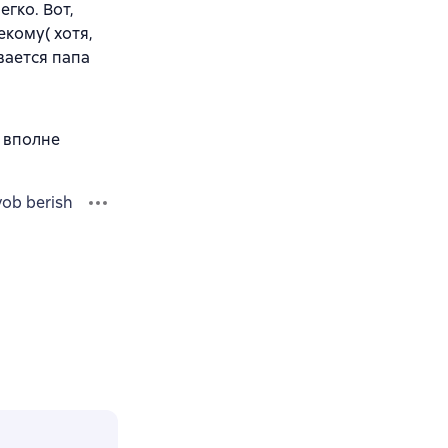
гко. Вот,
кому( хотя,
вается папа
о вполне
vob berish