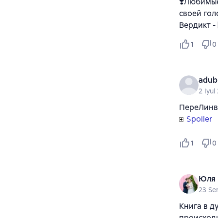
❣️Любимые
своей гол
Вердикт - 8
1
0
adub
2 Iyul
ПереЛинву
Spoiler
1
0
Юля
23 Se
Книга в д
происходи