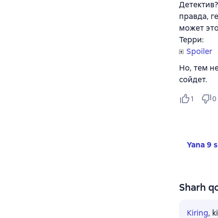
Детектив?
правда, г
может это
Терри:
Spoiler
Но, тем н
сойдет.
1
0
Yana 9 s
Sharh qo
Kiring
, 