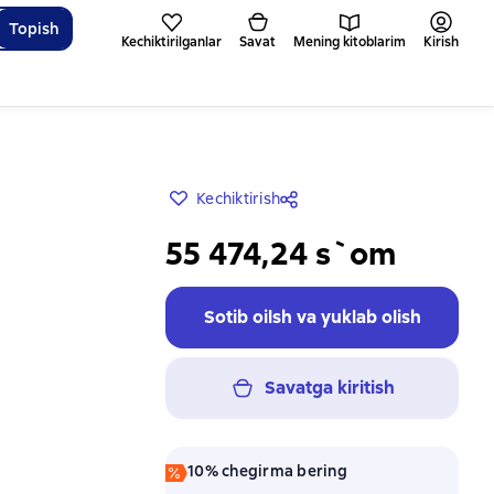
Topish
Kechiktirilganlar
Savat
Mening kitoblarim
Kirish
Kechiktirish
55 474,24 s`om
Sotib oilsh va yuklab olish
Savatga kiritish
10% chegirma bering