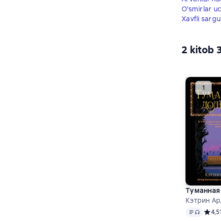
O'smirlar uc
Xavfli sargu
2 kitob 
Туманная
Кэтрин Ар
Matn
, audio
Средн
4,5