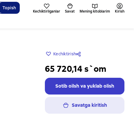
Topish
Kechiktirilganlar
Savat
Mening kitoblarim
Kirish
Kechiktirish
65 720,14 s`om
Sotib oilsh va yuklab olish
Savatga kiritish