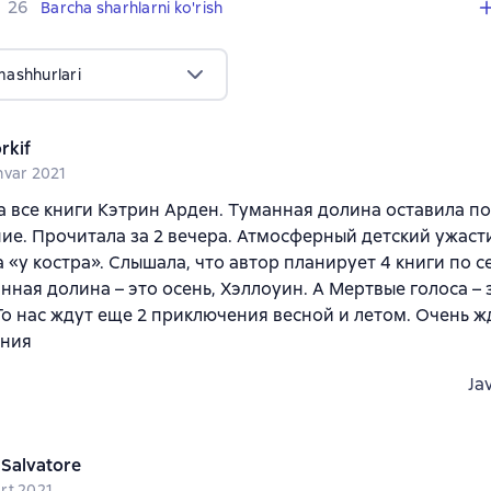
,
26 sharhlar
26
Barcha sharhlarni ko'rish
mashhurlari
rkif
nvar 2021
 все книги Кэтрин Арден. Туманная долина оставила п
ие. Прочитала за 2 вечера. Атмосферный детский ужасти
 «у костра». Слышала, что автор планирует 4 книги по с
нная долина – это осень, Хэллоуин. А Мертвые голоса –
То нас ждут еще 2 приключения весной и летом. Очень ж
ния
Ja
 Salvatore
rt 2021