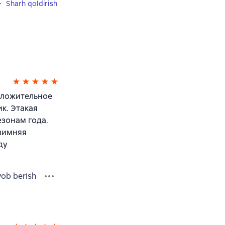
Sharh qoldirish
оложительное
к. Этакая
езонам года.
 зимняя
ду
vob berish