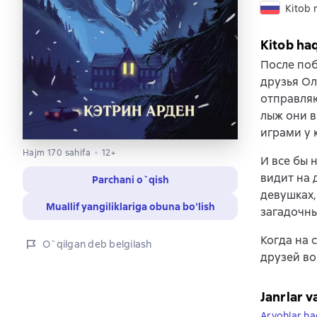
Kitob r
Kitob ha
После поб
друзья Ол
отправляю
лыж они 
играми у 
Hajm 170 sahifa
12+
И все бы 
видит на 
Parchani o`qish
девушках,
Muallif yangiliklariga obuna bo‘lish
загадочн
Когда на 
O`qilgan deb belgilash
друзей во
Janrlar v
Arvohlar ha