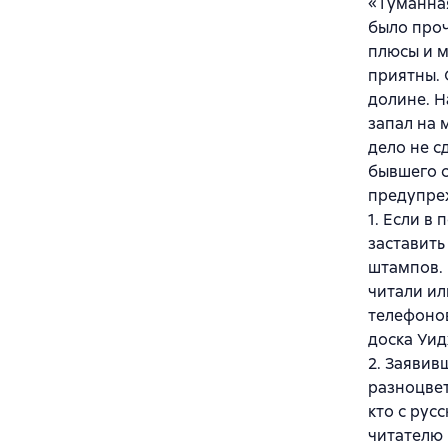
«Туманная
было проч
плюсы и м
приятны. 
долине. Н
запал на 
дело не с
бывшего с
предупреж
1. Если в
заставить
штампов. 
читали ил
телефонов
доска Уид
2. Заявив
разноцвет
кто с рус
читателю 