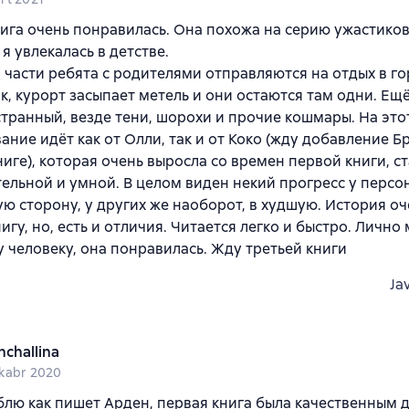
ига очень понравилась. Она похожа на серию ужастиков 
я увлекалась в детстве.
 части ребята с родителями отправляются на отдых в гор
ак, курорт засыпает метель и они остаются там одни. Ещ
странный, везде тени, шорохи и прочие кошмары. На это
ание идёт как от Олли, так и от Коко (жду добавление Б
ниге), которая очень выросла со времен первой книги, с
ельной и умной. В целом виден некий прогресс у персон
ую сторону, у других же наоборот, в худшую. История о
игу, но, есть и отличия. Читается легко и быстро. Лично 
 человеку, она понравилась. Жду третьей книги
Ja
nchallina
kabr 2020
лю как пишет Арден, первая книга была качественным 