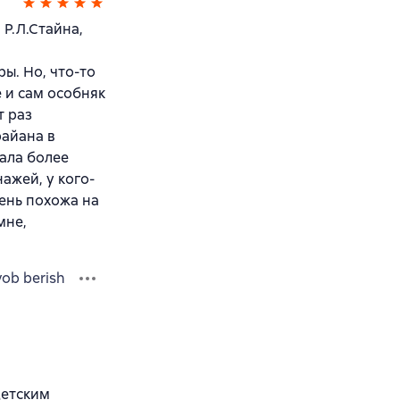
Р.Л.Стайна,
ы. Но, что-то
ё и сам особняк
т раз
райана в
тала более
ажей, у кого-
чень похожа на
мне,
vob berish
детским