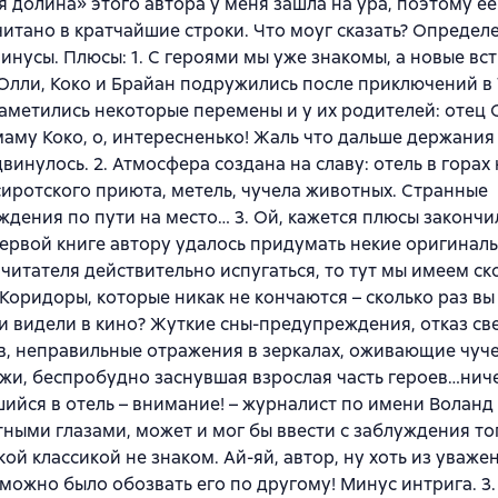
 долина» этого автора у меня зашла на ура, поэтому е
итано в кратчайшие строки. Что моуг сказать? Определ
инусы. Плюсы: 1. С героями мы уже знакомы, а новые вс
Олли, Коко и Брайан подружились после приключений в
аметились некоторые перемены и у их родителей: отец 
маму Коко, о, интересненько! Жаль что дальше держания 
двинулось. 2. Атмосфера создана на славу: отель в горах
иротского приюта, метель, чучела животных. Странные
дения по пути на место… 3. Ой, кажется плюсы законч
 первой книге автору удалось придумать некие оригинал
 читателя действительно испугаться, то тут мы имеем с
Коридоры, которые никак не кончаются – сколько раз вы
и видели в кино? Жуткие сны-предупреждения, отказ св
, неправильные отражения в зеркалах, оживающие чуч
жи, беспробудно заснувшая взрослая часть героев…ниче
шийся в отель – внимание! – журналист по имени Воланд 
ными глазами, может и мог бы ввести с заблуждения тог
ской классикой не знаком. Ай-яй, автор, ну хоть из уваже
можно было обозвать его по другому! Минус интрига. 3