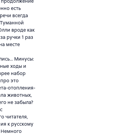
е продолжение
енно есть
тречи всегда
 Туманной
Олли вроде как
за ручки 1 раз
 на месте
ились… Минусы:
ьные ходы и
корее набор
 про это
ета-отопления-
ела животных,
го не забыла?
с
о читателя,
ния к русскому
. Немного