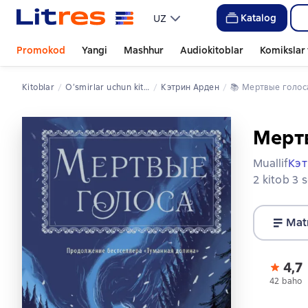
Katalog
UZ
Promokod
Yangi
Mashhur
Audiokitoblar
Komikslar 
Kitoblar
o‘smirlar uchun kitoblar
Кэтрин Арден
📚 
Мертвые голос
Мерт
Muallif
Кэт
2 kitob 3 
Mat
4,7
42 baho