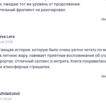
, ожидаю тот же уровень от продолжения.
тельный фрагмент не разочаровал.
Ja
eva Lera
ust 2025
гающая история, которую было очень уютно читать по в
в летнюю жару, навевает приятные воспоминания об от
рортах. Отличный саспенс и интрига. Книга понравилась
м атмосферных страшилок.
Ja
zhdaGolod
rt 2024