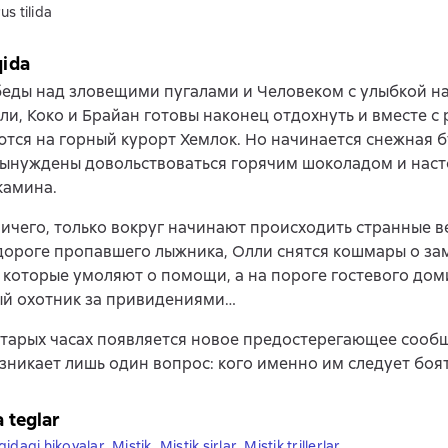
us tilida
qida
еды над зловещими пугалами и Человеком с улыбкой н
ли, Коко и Брайан готовы наконец отдохнуть и вместе с
тся на горный курорт Хемлок. Но начинается снежная б
вынуждены довольствоваться горячим шоколадом и нас
камина.
ничего, только вокруг начинают происходить странные в
дороге пропавшего лыжника, Олли снятся кошмары о з
 которые умоляют о помощи, а на пороге гостевого дом
ый охотник за привидениями…
старых часах появляется новое предостерегающее сообщ
зникает лишь один вопрос: кого именно им следует боя
a teglar
qidagi hikoyalar
,
Mistik
,
Mistik sirlar
,
Mistik trillerlar
,