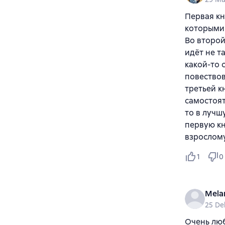
Первая кн
которыми 
Во второй
идёт не т
какой-то 
повествов
третьей к
самостоят
то в лучш
первую кн
взрослому
1
0
Mela
25 De
Очень люб