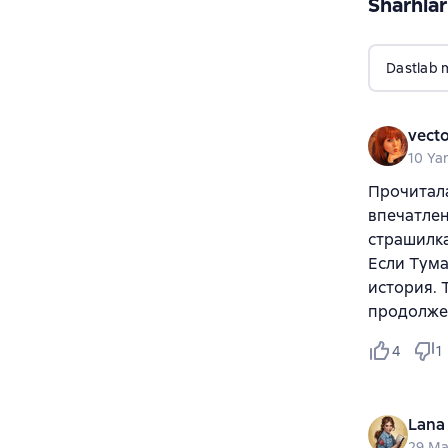
Sharhlar
Dastlab 
vecto
10 Ya
Прочитала
впечатлен
страшилка
Если Тума
история. 
продолже
4
1
Lana
29 Ma