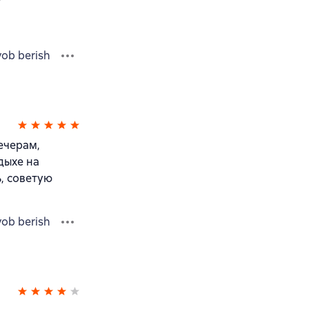
vob berish
ечерам,
дыхе на
, советую
vob berish