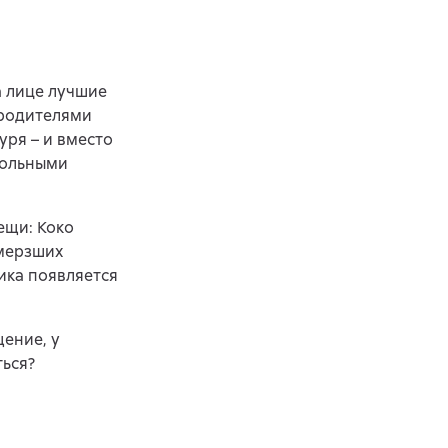
а лице лучшие
 родителями
уря – и вместо
тольными
ещи: Коко
амерзших
ика появляется
ение, у
ться?