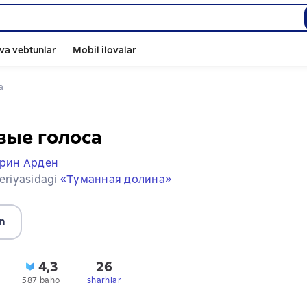
va vebtunlar
Mobil ilovalar
а
вые голоса
рин Арден
seriyasidagi
«Туманная долина»
n
4,3
26
587 baho
sharhlar