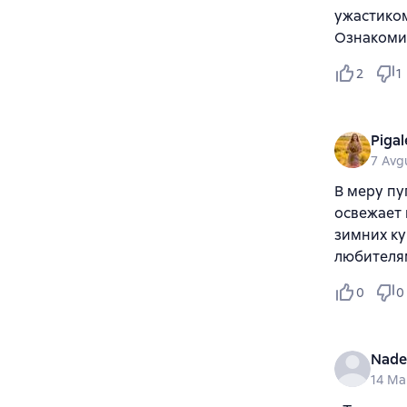
ужастиком
Ознакоми
2
1
Pigal
7 Avg
В меру пу
освежает 
зимних ку
любителя
0
0
Nade
14 Ma