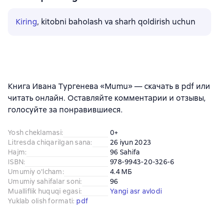
Kiring
, kitobni baholash va sharh qoldirish uchun
Книга Ивана Тургенева «Mumu» — скачать в pdf или
читать онлайн. Оставляйте комментарии и отзывы,
голосуйте за понравившиеся.
Yosh cheklamasi
:
0+
Litresda chiqarilgan sana
:
26 iyun 2023
Hajm
:
96 Sahifa
ISBN
:
978-9943-20-326-6
Umumiy o'lcham
:
4.4 МБ
Umumiy sahifalar soni
:
96
Mualliflik huquqi egasi
:
Yangi asr avlodi
Yuklab olish formati
:
pdf