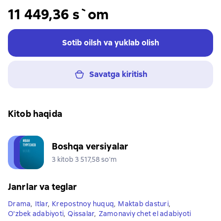
11 449,36 s`om
Sotib oilsh va yuklab olish
Savatga kiritish
Kitob haqida
Boshqa versiyalar
3 kitob 3 517,58 soʻm
Janrlar va teglar
Drama
,
Itlar
,
Krepostnoy huquq
,
Maktab dasturi
,
O'zbek adabiyoti
,
Qissalar
,
Zamonaviy chet el adabiyoti