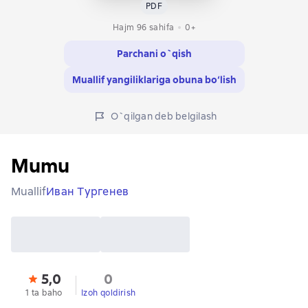
PDF
Hajm 96 sahifa
0+
Parchani o`qish
Muallif yangiliklariga obuna bo‘lish
O`qilgan deb belgilash
Mumu
Muallif
Иван Тургенев
5,0
0
1 ta baho
Izoh qoldirish