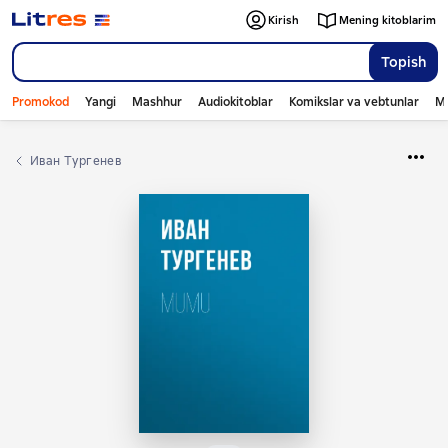
Kirish
Mening kitoblarim
Topish
Promokod
Yangi
Mashhur
Audiokitoblar
Komikslar va vebtunlar
Mo
Иван Тургенев