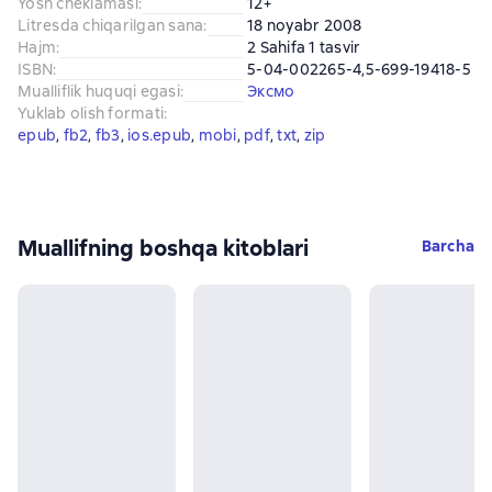
Yosh cheklamasi
:
12+
Litresda chiqarilgan sana
:
18 noyabr 2008
Hajm
:
2 Sahifa 1 tasvir
ISBN
:
5-04-002265-4,5-699-19418-5
Mualliflik huquqi egasi
:
Эксмо
Yuklab olish formati
:
epub
, 
fb2
, 
fb3
, 
ios.epub
, 
mobi
, 
pdf
, 
txt
, 
zip
Muallifning boshqa kitoblari
Barcha