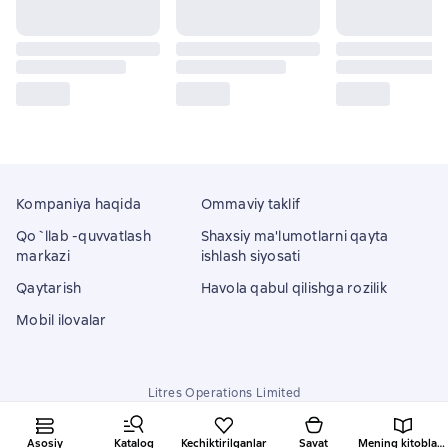
Kompaniya haqida
Ommaviy taklif
Qo`llab -quvvatlash
Shaxsiy ma'lumotlarni qayta
markazi
ishlash siyosati
Qaytarish
Havola qabul qilishga rozilik
Mobil ilovalar
Litres Operations Limited
18 Mallow street co. Limerick, Ireland
Asosiy
Katalog
Kechiktirilganlar
Savat
Mening kitoblarim