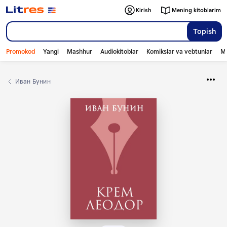
Kirish
Mening kitoblarim
Topish
Promokod
Yangi
Mashhur
Audiokitoblar
Komikslar va vebtunlar
Mo
Иван Бунин