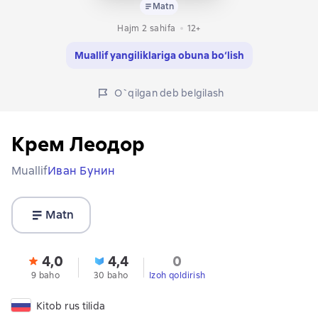
Matn
Hajm 2 sahifa
12+
Muallif yangiliklariga obuna bo‘lish
O`qilgan deb belgilash
Крем Леодор
Muallif
Иван Бунин
Matn
4,0
4,4
0
9 baho
30 baho
Izoh qoldirish
Kitob rus tilida