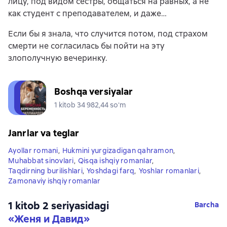
лицу, под видом сестры, общаться на равных, а не
как студент с преподавателем, и даже…
Если бы я знала, что случится потом, под страхом
смерти не согласилась бы пойти на эту
злополучную вечеринку.
Boshqa versiyalar
1 kitob 34 982,44 soʻm
Janrlar va teglar
Ayollar romani
,
Hukmini yurgizadigan qahramon
,
Muhabbat sinovlari
,
Qisqa ishqiy romanlar
,
Taqdirning burilishlari
,
Yoshdagi farq
,
Yoshlar romanlari
,
Zamonaviy ishqiy romanlar
1 kitob 2 seriyasidagi
Barcha
«Женя и Давид»