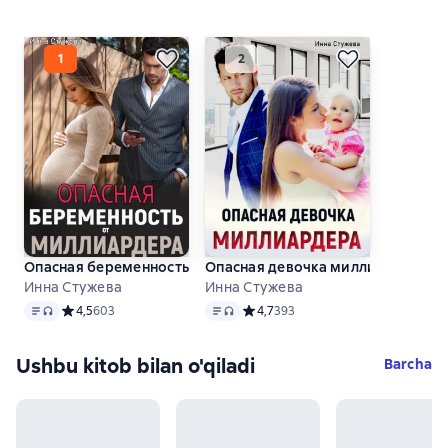
Опасная беременность от миллиардера
Опасная девочка миллиардера
Инна Стужева
Инна Стужева
Matn
, audio format mavjud
Matn
, audio format mavjud
Средний рейтинг 4,5 на основе 603 оценок
4,5
603
Средний рейтинг 4,7 на основе 39
4,7
393
Ushbu kitob bilan o'qiladi
Barcha