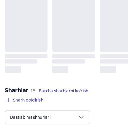
Sharhlar
,
18 sharhlar
18
Barcha sharhlarni ko'rish
Sharh qoldirish
Dastlab mashhurlari