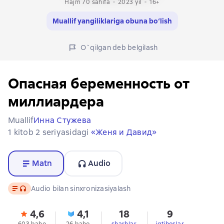
Hajm 70 sahifa
2023
yil
16+
Muallif yangiliklariga obuna bo‘lish
O`qilgan deb belgilash
Опасная беременность от
миллиардера
Muallif
Инна Стужева
1 kitob 2 seriyasidagi
«Женя и Давид»
Matn
Audio
Matn
, audio format mavjud
Audio bilan sinxronizasiyalash
4,6
4,1
18
9
603 baho
26 baho
sharhlar
iqtiboslar