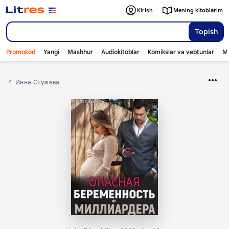
Kirish
Mening kitoblarim
Topish
Promokod
Yangi
Mashhur
Audiokitoblar
Komikslar va vebtunlar
Mo
Инна Стужева