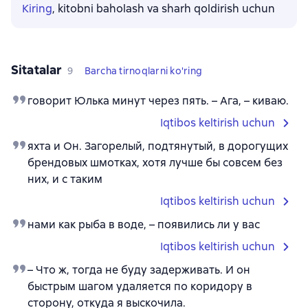
Kiring
, kitobni baholash va sharh qoldirish uchun
Sitatalar
9
Barcha tirnoqlarni ko'ring
говорит Юлька минут через пять. – Ага, – киваю.
Iqtibos keltirish uchun
яхта и Он. Загорелый, подтянутый, в дорогущих
брендовых шмотках, хотя лучше бы совсем без
них, и с таким
Iqtibos keltirish uchun
нами как рыба в воде, – появились ли у вас
Iqtibos keltirish uchun
– Что ж, тогда не буду задерживать. И он
быстрым шагом удаляется по коридору в
сторону, откуда я выскочила.