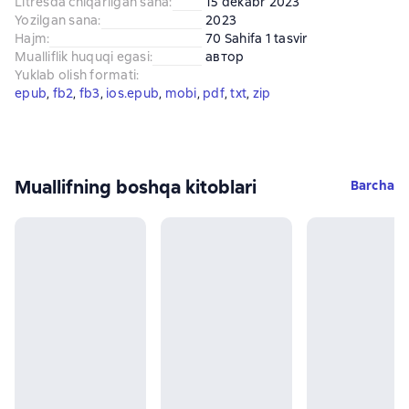
Litresda chiqarilgan sana
:
15 dekabr 2023
Yozilgan sana
:
2023
Hajm
:
70 Sahifa 1 tasvir
Mualliflik huquqi egasi
:
автор
Yuklab olish formati
:
epub
, 
fb2
, 
fb3
, 
ios.epub
, 
mobi
, 
pdf
, 
txt
, 
zip
Muallifning boshqa kitoblari
Barcha