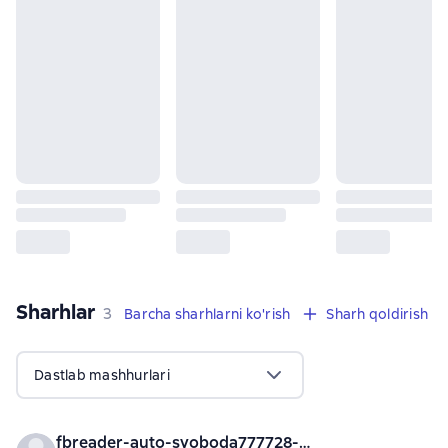
Sharhlar
,
3 sharhlar
3
Barcha sharhlarni ko'rish
Sharh qoldirish
Dastlab mashhurlari
fbreader-auto-svoboda777728-at-gmail-com