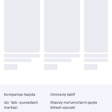
Kompaniya haqida
Ommaviy taklif
Qo`llab -quvvatlash
Shaxsiy ma'lumotlarni qayta
markazi
ishlash siyosati