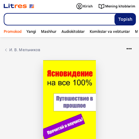
Kirish
Mening kitoblarim
Topish
Promokod
Yangi
Mashhur
Audiokitoblar
Komikslar va vebtunlar
Mo
И. В. Мельников