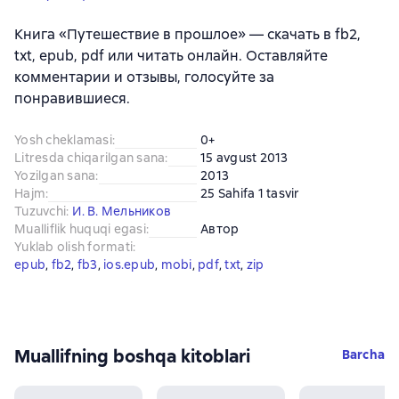
Книга «Путешествие в прошлое» — скачать в fb2,
txt, epub, pdf или читать онлайн. Оставляйте
комментарии и отзывы, голосуйте за
понравившиеся.
Yosh cheklamasi
:
0+
Litresda chiqarilgan sana
:
15 avgust 2013
Yozilgan sana
:
2013
Hajm
:
25 Sahifa 1 tasvir
Tuzuvchi
:
И. В. Мельников
Mualliflik huquqi egasi
:
Автор
Yuklab olish formati
:
epub
, 
fb2
, 
fb3
, 
ios.epub
, 
mobi
, 
pdf
, 
txt
, 
zip
Muallifning boshqa kitoblari
Barcha