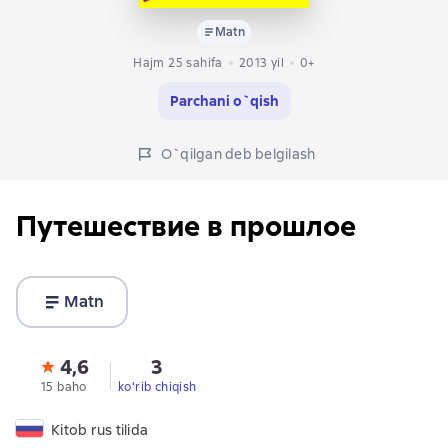
Matn
Hajm 25 sahifa
2013
yil
0+
Parchani o`qish
O`qilgan deb belgilash
Путешествие в прошлое
Matn
4,6
3
15 baho
ko'rib chiqish
Kitob rus tilida