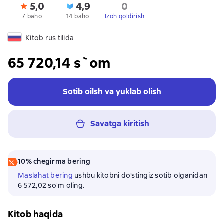
5,0
4,9
0
7 baho
14 baho
Izoh qoldirish
Kitob rus tilida
65 720,14 s`om
Sotib oilsh va yuklab olish
Savatga kiritish
10% chegirma bering
Maslahat bering
ushbu kitobni do'stingiz sotib olganidan
6 572,02 soʻm oling.
Kitob haqida