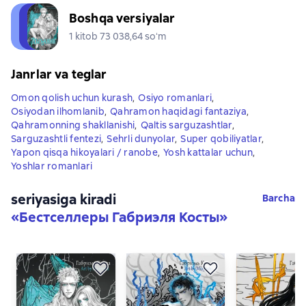
Boshqa versiyalar
1 kitob 73 038,64 soʻm
Janrlar va teglar
Omon qolish uchun kurash
,
Osiyo romanlari
,
Osiyodan ilhomlanib
,
Qahramon haqidagi fantaziya
,
Qahramonning shakllanishi
,
Qaltis sarguzashtlar
,
Sarguzashtli fentezi
,
Sehrli dunyolar
,
Super qobiliyatlar
,
Yapon qisqa hikoyalari / ranobe
,
Yosh kattalar uchun
,
Yoshlar romanlari
seriyasiga kiradi
Barcha
«
Бестселлеры Габриэля Косты
»