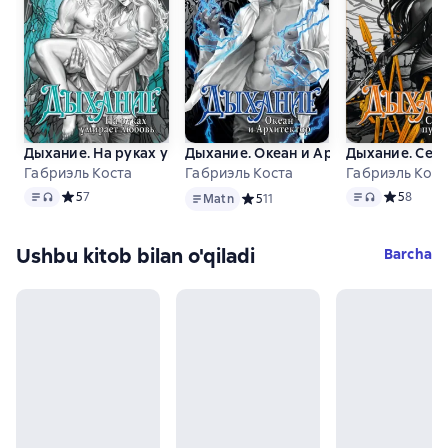
Дыхание. На руках умирает любовь
Дыхание. Океан и Архитектор
Дыхание. Сер
Габриэль Коста
Габриэль Коста
Габриэль Кост
Matn
, audio format mavjud
Matn
Matn
, audio for
Средний рейтинг 5 на основе 7 оценок
5
7
Средний ре
5
8
Matn
Средний рейтинг 5 на основе 11 о
5
11
Ushbu kitob bilan o'qiladi
Barcha