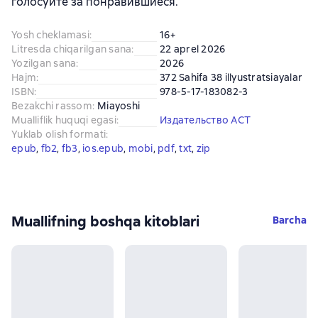
голосуйте за понравившиеся.
Yosh cheklamasi
:
16+
Litresda chiqarilgan sana
:
22 aprel 2026
Yozilgan sana
:
2026
Hajm
:
372 Sahifa 38 illyustratsiayalar
ISBN
:
978-5-17-183082-3
Bezakchi rassom
:
Miayoshi
Mualliflik huquqi egasi
:
Издательство АСТ
Yuklab olish formati
:
epub
, 
fb2
, 
fb3
, 
ios.epub
, 
mobi
, 
pdf
, 
txt
, 
zip
Muallifning boshqa kitoblari
Barcha