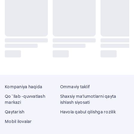
Kompaniya haqida
Ommaviy taklif
Qo`llab -quvvatlash
Shaxsiy ma'lumotlarni qayta
markazi
ishlash siyosati
Qaytarish
Havola qabul qilishga rozilik
Mobil ilovalar