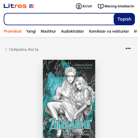
Kirish
Mening kitoblarim
Topish
Promokod
Yangi
Mashhur
Audiokitoblar
Komikslar va vebtunlar
Mo
Габриэль Коста