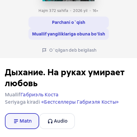
Hajm 372 sahifa
2026
yil
16+
Parchani o`qish
Muallif yangiliklariga obuna bo‘lish
O`qilgan deb belgilash
Дыхание. На руках умирает
любовь
Muallif
Габриэль Коста
Seriyaga kiradi
«Бестселлеры Габриэля Косты»
Matn
Audio