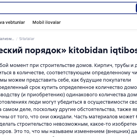
va vebtunlar
Mobil ilovalar
омический порядок
Sitatalar
кий порядок» kitobidan iqtibos
ой момент при строительстве домов. Кирпич, трубы и д
ться в количестве, соответствующем определенному чи
м мы можем представить себе, как будущие покупатели
еделенный срок купить определенное количество домов
зводству (и приобретению) одинакового количества дом
иготовлениях люди могут убедиться в осуществимости св
на самом деле, поскольку другие обстоятельства, также
ичны от того, что они ожидали. Часть материалов может 
сделать строительство невозможным, какое-то изобрете
ров. Это то, что мы называем изменением (внешних) да