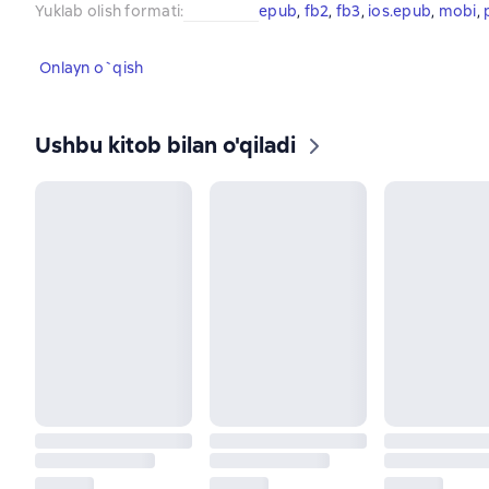
Yuklab olish formati
:
epub
, 
fb2
, 
fb3
, 
ios.epub
, 
mobi
, 
Onlayn o`qish
Ushbu kitob bilan o'qiladi