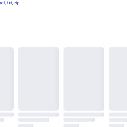
pdf
, 
txt
, 
zip