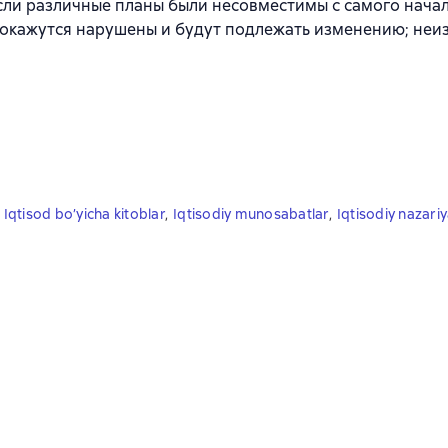
и различные планы были несовместимы с самого начала
о окажутся нарушены и будут подлежать изменению; не
Iqtisod bo’yicha kitoblar
,
Iqtisodiy munosabatlar
,
Iqtisodiy nazari