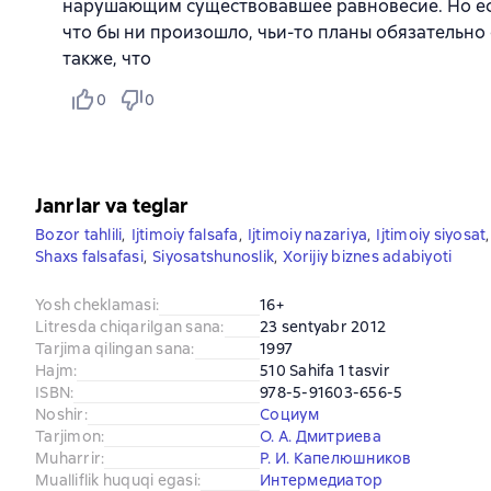
нарушающим существовавшее равновесие. Но есл
что бы ни произошло, чьи-то планы обязательн
также, что
0
0
Janrlar va teglar
Bozor tahlili
,
Ijtimoiy falsafa
,
Ijtimoiy nazariya
,
Ijtimoiy siyosat
,
Shaxs falsafasi
,
Siyosatshunoslik
,
Xorijiy biznes adabiyoti
Yosh cheklamasi
:
16+
Litresda chiqarilgan sana
:
23 sentyabr 2012
Tarjima qilingan sana
:
1997
Hajm
:
510 Sahifa 1 tasvir
ISBN
:
978-5-91603-656-5
Noshir
:
Социум
Tarjimon
:
О. А. Дмитриева
Muharrir
:
Р. И. Капелюшников
Mualliflik huquqi egasi
:
Интермедиатор