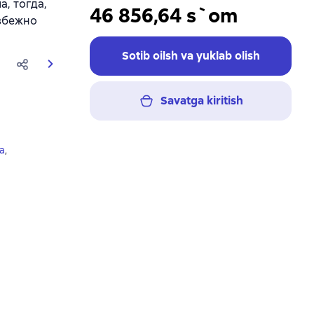
, тогда,
46 856,64 s`om
избежно
Sotib oilsh va yuklab olish
Savatga kiritish
ya
,