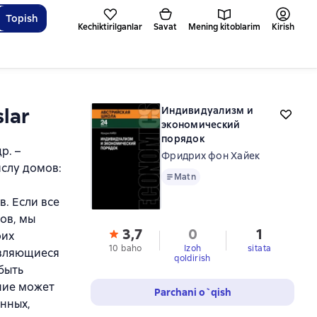
Topish
Kechiktirilganlar
Savat
Mening kitoblarim
Kirish
lar
Индивидуализм и
экономический
порядок
р. –
Фридрих фон Хайек
слу домов:
Matn
Matn
. Если все
ов, мы
3,7
0
1
оих
10 baho
Izoh
sitata
 являющиеся
qoldirish
быть
ние может
Parchani o`qish
нных,