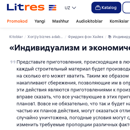
Katalog
UZ
Promokod
Yangi
Mashhur
Audiokitoblar
Komikslar 
Kitoblar
xorijiy biznes adabiyoti
Фридрих фон Хайек
📚 
Индивидуализм и экон
«Индивидуализм и экономичес
Представьте приготовления, происходящие в люб
каждый строительный материал будет производи
на сколько его может хватить. Таким же образо
накапливают сбережения, позволяющие им в опр
эти действия являются приготовлениями к прои
вправе сказать, что все участвующие в этих пр
планов1. Вовсе не обязательно, что так и будет 
частью их планов действия, могут оказаться отл
случайно уничтожена, погодные условия могут 
изменить требуемые пропорции различных факто