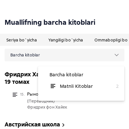
Muallifning barcha kitoblari
Seriya bo`yicha
Yangiligi bo`yicha
Ommabopligi bo`
Barcha kitoblar
Фридрих Хайек. Собрание сочинений в
Barcha kitoblar
19 томах
Matnli Kitoblar
2
Рынок и другие порядки
15.
dan 64 256,44 soʻm
(Переводчик)
Фридрих фон Хайек
Австрийская школа