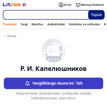
Слайдер с книгами
Kirish
Mening kitoblarim
Topish
Promokod
Yangi
Mashhur
Audiokitoblar
Komikslar va vebtunlar
Mo
Asosiy
Р. И. Капелюшников
Yangiliklarga obuna bo`lish
Yangi kitoblar, audiokitoblar, podkastlar haqida
bildirishnomalar yuboramiz