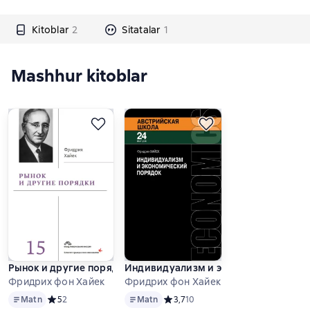
Kitoblar
2
Sitatalar
1
Mashhur kitoblar
Рынок и другие порядки
Индивидуализм и экономический по
Фридрих фон Хайек
Фридрих фон Хайек
Matn
Matn
Matn
Средний рейтинг 5 на основе 2 оценок
5
2
Matn
Средний рейтинг 3,7 на основе 10 
3,7
10