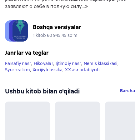
заявляют о себе в полную силу…»
Boshqa versiyalar
1 kitob 60 945,45 soʻm
Janrlar va teglar
Falsafiy nasr
,
Hikoyalar
,
Ijtimoiy nasr
,
Nemis klassikasi
,
Syurrealizm
,
Xorijiy klassika
,
XX asr adabiyoti
Ushbu kitob bilan o'qiladi
Barcha