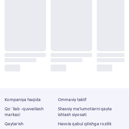
Kompaniya haqida
Ommaviy taklif
Qo`llab -quvvatlash
Shaxsiy ma'lumotlarni qayta
markazi
ishlash siyosati
Qaytarish
Havola qabul qilishga rozilik