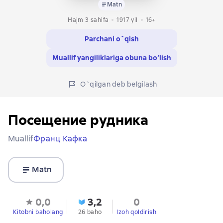
Matn
Hajm 3 sahifa
1917
yil
16+
Parchani o`qish
Muallif yangiliklariga obuna bo‘lish
O`qilgan deb belgilash
Посещение рудника
Muallif
Франц Кафка
Matn
0,0
3,2
0
Kitobni baholang
26 baho
Izoh qoldirish