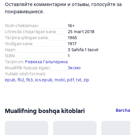
Оставляйте комментарии и отзывы, голосуйте за
понравившиеся.
Yosh cheklamasi
:
16+
Litresda chiqarilgan sana
:
25 mart 2018
Tarjima qilingan sana
:
1965
Yozilgan sana
:
1917
Hajm
:
3 Sahifa 1 tasvir
ISBN
:
1
Tarjimon
:
Ревекка Гальперина
Mualliflik huquqi egasi
:
Эксмо
Yuklab olish formati
:
epub
, 
fb2
, 
fb3
, 
ios.epub
, 
mobi
, 
pdf
, 
txt
, 
zip
Muallifning boshqa kitoblari
Barcha