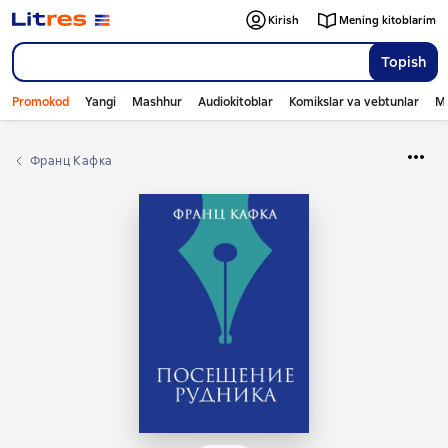
Kirish
Mening kitoblarim
Topish
Promokod
Yangi
Mashhur
Audiokitoblar
Komikslar va vebtunlar
Mo
Франц Кафка