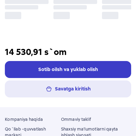
14 530,91 s`om
Sotib oilsh va yuklab olish
Savatga kiritish
Kompaniya haqida
Ommaviy taklif
Qo`llab -quvvatlash
Shaxsiy ma'lumotlarni qayta
markazi
ishlash siyosati