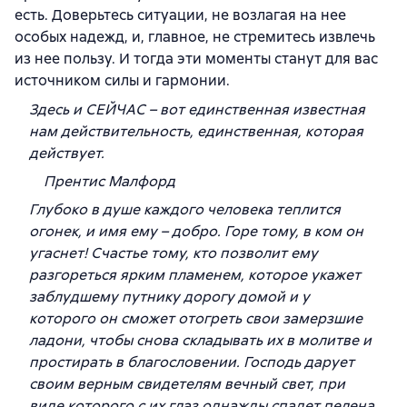
есть. Доверьтесь ситуации, не возлагая на нее
особых надежд, и, главное, не стремитесь извлечь
из нее пользу. И тогда эти моменты станут для вас
источником силы и гармонии.
Здесь и СЕЙЧАС – вот единственная известная
нам действительность, единственная, которая
действует.
Прентис Малфорд
Глубоко в душе каждого человека теплится
огонек, и имя ему – добро. Горе тому, в ком он
угаснет! Счастье тому, кто позволит ему
разгореться ярким пламенем, которое укажет
заблудшему путнику дорогу домой и у
которого он сможет отогреть свои замерзшие
ладони, чтобы снова складывать их в молитве и
простирать в благословении. Господь дарует
своим верным свидетелям вечный свет, при
виде которого с их глаз однажды спадет пелена.