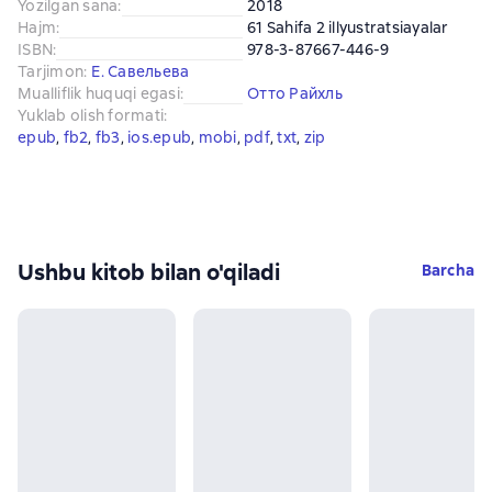
Yozilgan sana
:
2018
Hajm
:
61 Sahifa 2 illyustratsiayalar
ISBN
:
978-3-87667-446-9
Tarjimon
:
Е. Савельева
Mualliflik huquqi egasi
:
Отто Райхль
Yuklab olish formati
:
epub
, 
fb2
, 
fb3
, 
ios.epub
, 
mobi
, 
pdf
, 
txt
, 
zip
Ushbu kitob bilan o'qiladi
Barcha