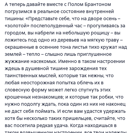
А теперь давайте вместе с Полом Брантоном
погрузимся в реальное состояние внутренней
тишины: «Представьте себе, что на дворе осень –
«золотой» послеполуденный час – прогуливаясь за
городом, вы набрели на небольшую рощицу – вы
ложитесь под одно из деревьев на мягкую траву –
окрашенные в осенние тона листья тихо кружат над
землей – тепло – слышно лишь приглушенное
жужжание насекомых. Именно в таком настроении
ждешь в душевной тишине зарождения тех
таинственных мыслей, которые так нежны, что
любая неосторожная попытка облечь их в
словесную форму может легко спугнуть этих
крошечных незнакомцев; и которые так робки, что
нужно подолгу ждать, пока один из них не наконец
не даст себя поймать. И если вам удастся удержать
хотя бы несколько таких пришельцев, считайте, что
вас посетила редкая удача. Когда находишься в
таком возвышенном настроении, все твои надежды