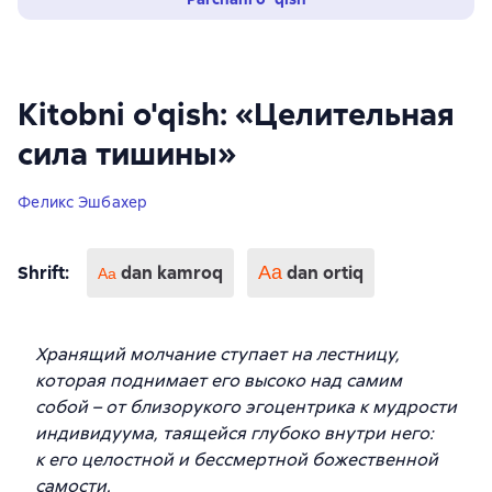
Kitobni o'qish: «Целительная
сила тишины»
Феликс Эшбахер
Shrift
:
dan kamroq
Аа
dan ortiq
Aa
Хранящий молчание ступает на лестницу,
которая поднимает его высоко над самим
собой – от близорукого эгоцентрика к мудрости
индивидуума, таящейся глубоко внутри него:
к его целостной и бессмертной божественной
самости.