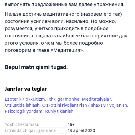
выполнять предложенные вам далее упражнения.
Нельзя достичь медитативного (назовем его так)
состояния усилием воли, насильно. Но можно,
разумеется, учиться приходить в подобное
состояние, создавать наиболее благоприятные для
этого условия, о чем мы более подробно
поговорим в главе «Медитация».
Bepul matn qismi tugad.
Janrlar va teglar
Ezoterik / okkultizm
,
Ichki garmoniya
,
Meditatsiyalar
,
O'z ustida ishlash
,
O’z-o’zini rivojlantirish / shaxsiy rivojlanish
,
Psixologik yordam
,
Ruhiy tiklanish
Yosh cheklamasi
:
16+
Litresda chiqarilgan sana
:
13 aprel 2020