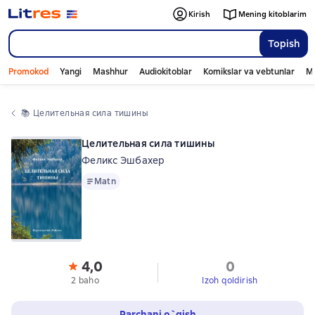
Kirish
Mening kitoblarim
Topish
Promokod
Yangi
Mashhur
Audiokitoblar
Komikslar va vebtunlar
Mo
📚 
Целительная сила тишины
Целительная сила тишины
Феликс Эшбахер
Matn
Matn
4,0
0
2 baho
Izoh qoldirish
Parchani o`qish