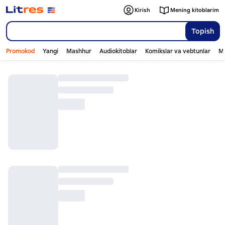
Kirish
Mening kitoblarim
Topish
Promokod
Yangi
Mashhur
Audiokitoblar
Komikslar va vebtunlar
Mo