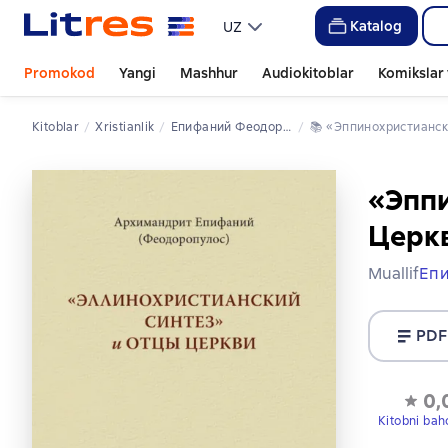
Katalog
UZ
Promokod
Yangi
Mashhur
Audiokitoblar
Komikslar 
Kitoblar
xristianlik
Епифаний Феодоропулос
📚 
«Эппинохристианс
«Эппи
Церк
Muallif
Еп
PDF
0,
Kitobni bah