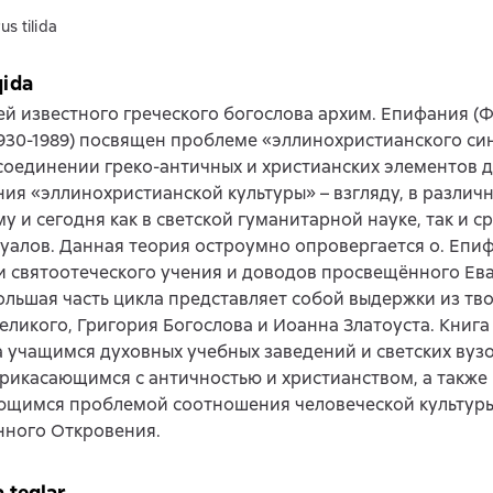
us tilida
qida
ей известного греческого богослова архим. Епифания (
1930-1989) посвящен проблеме «эллинохристианского син
соединении греко-античных и христианских элементов 
ия «эллинохристианской культуры» – взгляду, в различ
 и сегодня как в светской гуманитарной науке, так и с
уалов. Данная теория остроумно опровергается о. Епи
и святоотеческого учения и доводов просвещённого Ев
ольшая часть цикла представляет собой выдержки из тво
еликого, Григория Богослова и Иоанна Златоуста. Книга
 учащимся духовных учебных заведений и светских вузо
рикасающимся с античностью и христианством, а также
ющимся проблемой соотношения человеческой культуры
нного Откровения.
a teglar