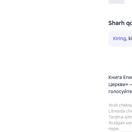
Sharh qo
Kiring
, 
Книга Еп
Церкви» —
голосуйте
Yosh chekl
Litresda ch
Tarjima qil
Yozilgan sa
Hajm
: