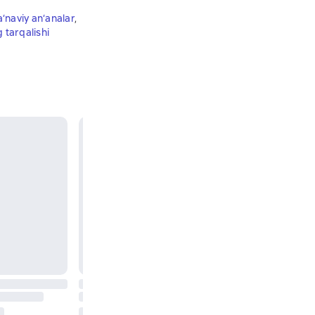
‘naviy an‘analar
,
g tarqalishi