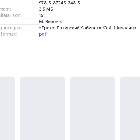
978-5-87245-248-5
cham
:
3.5 МБ
falar soni
:
151
М. Вишняк
uquqi egasi
:
«Греко-Латинский Кабинет» Ю. А. Шичалина
 formati
:
pdf