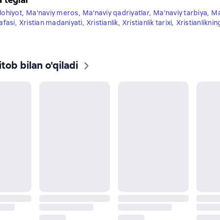
Ilohiyot
,
Ma'naviy meros
,
Ma'naviy qadriyatlar
,
Ma'naviy tarbiya
,
Ma
afasi
,
Xristian madaniyati
,
Xristianlik
,
Xristianlik tarixi
,
Xristianliknin
tob bilan o'qiladi