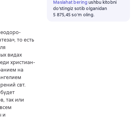
Maslahat bering
ushbu kitobni
do'stingiz sotib olganidan
5 875,45 soʻm oling.
Феодоро-
теза», то есть
для
ных видах
реди христиан-
фанием на
ангелием
рений свт.
 будет
в, так или
 всем
 и