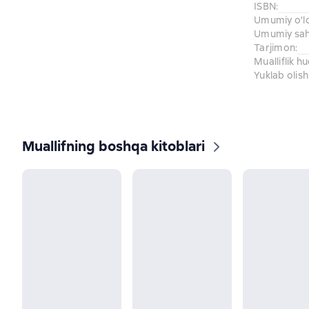
ISBN
:
Umumiy o'l
Umumiy sahi
Tarjimon
:
Mualliflik h
Yuklab olish
Muallifning boshqa kitoblari