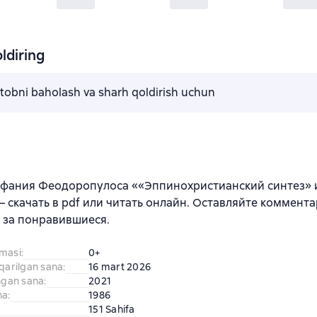
ldiring
kitobni baholash va sharh qoldirish uchun
ифания Феодоропулоса ««Эппинохристианский синтез» 
 скачать в pdf или читать онлайн. Оставляйте коммента
 за понравившиеся.
amasi
:
0+
iqarilgan sana
:
16 mart 2026
ingan sana
:
2021
na
:
1986
151 Sahifa