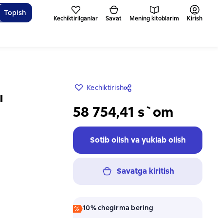
Topish
Kechiktirilganlar
Savat
Mening kitoblarim
Kirish
Kechiktirish
ы
58 754,41 s`om
Sotib oilsh va yuklab olish
Savatga kiritish
10% chegirma bering