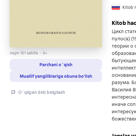
Kitob r
Kitob ha
Цикл стат
пулоса) (
теории о 
образован
Hajm 151 sahifa
0+
бытующему
Parchani o`qish
интеллект
основани
Muallif yangiliklariga obuna bo‘lish
разума. Б
Василия В
O`qilgan deb belgilash
интересна
иначе соп
интересу
божестве
Janrlar v