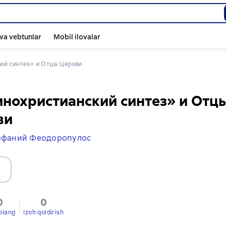
va vebtunlar
Mobil ilovalar
кий синтез» и Отцы Церкви
нохристианский синтез» и Отц
ви
ифаний Феодоропулос
0
0
olang
Izoh qoldirish