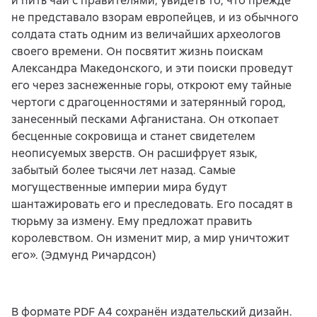
и пить чай с правителями, увидеть то, что прежде
не представало взорам европейцев, и из обычного
солдата стать одним из величайших археологов
своего времени. Он посвятит жизнь поискам
Александра Македонского, и эти поиски проведут
его через заснеженные горы, откроют ему тайные
чертоги с драгоценностями и затерянный город,
занесенный песками Афганистана. Он откопает
бесценные сокровища и станет свидетелем
неописуемых зверств. Он расшифрует язык,
забытый более тысячи лет назад. Самые
могущественные империи мира будут
шантажировать его и преследовать. Его посадят в
тюрьму за измену. Ему предложат править
королевством. Он изменит мир, а мир уничтожит
его». (Эдмунд Ричардсон)
В формате PDF A4 сохранён издательский дизайн.