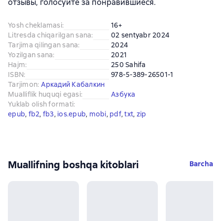
отзывы, голосуйте за понравившиеся.
Yosh cheklamasi
:
16+
Litresda chiqarilgan sana
:
02 sentyabr 2024
Tarjima qilingan sana
:
2024
Yozilgan sana
:
2021
Hajm
:
250 Sahifa
ISBN
:
978-5-389-26501-1
Tarjimon
:
Аркадий Кабалкин
Mualliflik huquqi egasi
:
Азбука
Yuklab olish formati
:
epub
, 
fb2
, 
fb3
, 
ios.epub
, 
mobi
, 
pdf
, 
txt
, 
zip
Muallifning boshqa kitoblari
Barcha