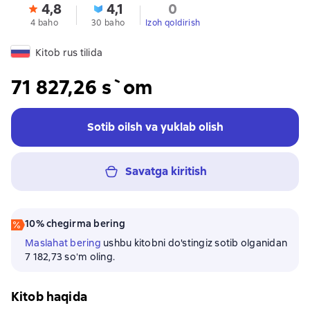
4,8
4,1
0
4 baho
30 baho
Izoh qoldirish
Kitob rus tilida
71 827,26 s`om
Sotib oilsh va yuklab olish
Savatga kiritish
10% chegirma bering
Maslahat bering
ushbu kitobni do'stingiz sotib olganidan
7 182,73 soʻm oling.
Kitob haqida