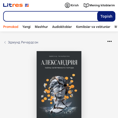
Kirish
Mening kitoblarim
Topish
Promokod
Yangi
Mashhur
Audiokitoblar
Komikslar va vebtunlar
Mo
Эдмунд Ричардсон