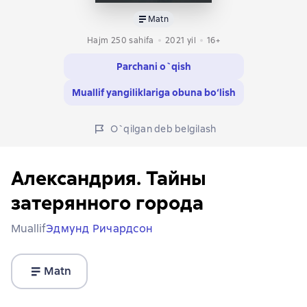
Matn
Hajm 250 sahifa
2021
yil
16+
Parchani o`qish
Muallif yangiliklariga obuna bo‘lish
O`qilgan deb belgilash
Александрия. Тайны
затерянного города
Muallif
Эдмунд Ричардсон
Matn