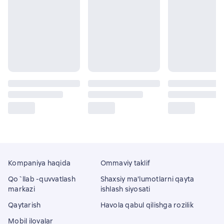
Kompaniya haqida
Ommaviy taklif
Qo`llab -quvvatlash
Shaxsiy ma'lumotlarni qayta
markazi
ishlash siyosati
Qaytarish
Havola qabul qilishga rozilik
Mobil ilovalar