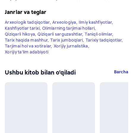
Janrlar va teglar
Arxeologik tadqiqotlar
,
Arxeologiya
,
Ilmiy kashfiyotlar
,
Kashfiyotlar tarixi
,
Olimlarning tarjimai hollari
,
Qiziqarli hikoya
,
Qiziqarli sarguzashtlar
,
Taniqli olimlar
,
Tarix haqida mashhur
,
Tarix jumboqlari
,
Tarixiy tadqiqotlar
,
Tarjimai hol va xotiralar
,
Xorijiy jurnalistika
,
Xorijiy ta’lim adabiyoti
Ushbu kitob bilan o'qiladi
Barcha