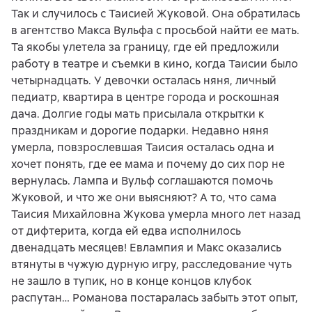
Так и случилось с Таисией Жуковой. Она обратилась
в агентство Макса Вульфа с просьбой найти ее мать.
Та якобы улетела за границу, где ей предложили
работу в театре и съемки в кино, когда Таисии было
четырнадцать. У девочки осталась няня, личный
педиатр, квартира в центре города и роскошная
дача. Долгие годы мать присылала открытки к
праздникам и дорогие подарки. Недавно няня
умерла, повзрослевшая Таисия осталась одна и
хочет понять, где ее мама и почему до сих пор не
вернулась. Лампа и Вульф соглашаются помочь
Жуковой, и что же они выясняют? А то, что сама
Таисия Михайловна Жукова умерла много лет назад
от дифтерита, когда ей едва исполнилось
двенадцать месяцев! Евлампия и Макс оказались
втянуты в чужую дурную игру, расследование чуть
не зашло в тупик, но в конце концов клубок
распутан… Романова постаралась забыть этот опыт,