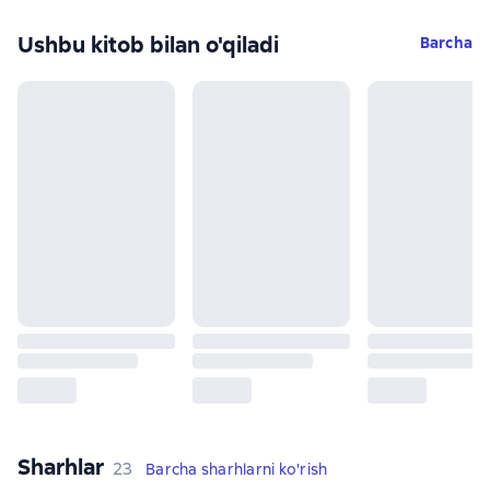
Ushbu kitob bilan o'qiladi
Barcha
Sharhlar
,
23 sharhlar
23
Barcha sharhlarni ko'rish