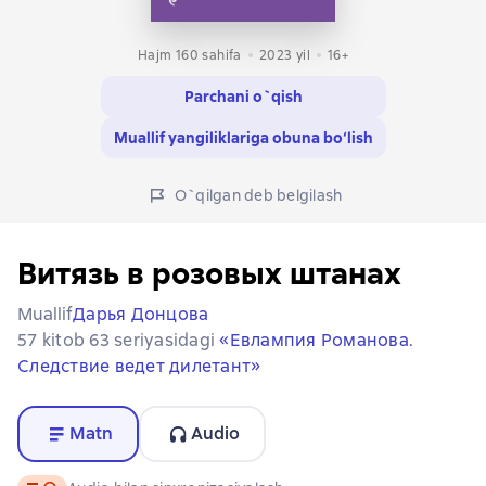
Hajm 160 sahifa
2023
yil
16+
Parchani o`qish
Muallif yangiliklariga obuna bo‘lish
O`qilgan deb belgilash
Витязь в розовых штанах
Muallif
Дарья Донцова
57 kitob 63 seriyasidagi
«Евлампия Романова.
Следствие ведет дилетант»
Matn
Audio
Matn
, audio format mavjud