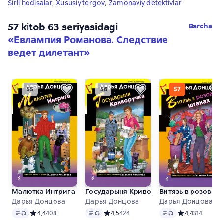
Sirli hodisalar
,
Xususiy tergov
,
Zamonaviy detektivlar
57 kitob 63 seriyasidagi
Barcha
«Евлампия Романова. Следствие
ведет дилетант»
Малютка Интрига
Государыня Криворучка
Витязь в розовы
Дарья Донцова
Дарья Донцова
Дарья Донцова
Matn
, audio format mavjud
Matn
, audio format mavjud
Matn
, audio format 
Средний рейтинг 4,4 на основе 408 оценок
4,4
408
Средний рейтинг 4,5 на основе 424 оце
4,5
424
Средний рейти
4,4
314