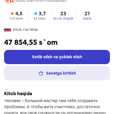
Audio bilan sinxronizasiyalash
4,5
3,7
23
21
314 baho
34 baho
ko'rib chiqish
sitata
Kitob rus tilida
47 854,55 s`om
Sotib oilsh va yuklab olish
Savatga kiritish
Kitob haqida
Человек – большой мастер сам себе создавать
проблемы. А чтобы жить счастливо, достаточно
понять: все свои сложности ты организовал лично.