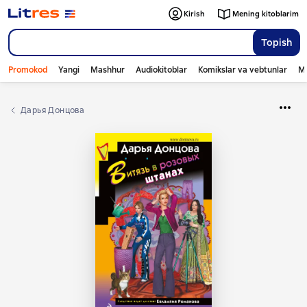
Kirish
Mening kitoblarim
Topish
Promokod
Yangi
Mashhur
Audiokitoblar
Komikslar va vebtunlar
Mo
Дарья Донцова