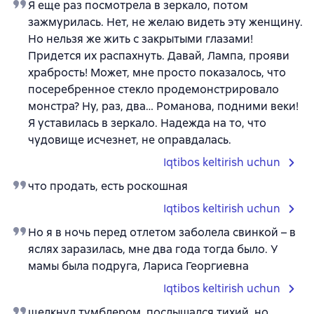
Я еще раз посмотрела в зеркало, потом
зажмурилась. Нет, не желаю видеть эту женщину.
Но нельзя же жить с закрытыми глазами!
Придется их распахнуть. Давай, Лампа, прояви
храбрость! Может, мне просто показалось, что
посеребренное стекло продемонстрировало
монстра? Ну, раз, два… Романова, подними веки!
Я уставилась в зеркало. Надежда на то, что
чудовище исчезнет, не оправдалась.
Iqtibos keltirish uchun
что продать, есть роскошная
Iqtibos keltirish uchun
Но я в ночь перед отлетом заболела свинкой – в
яслях заразилась, мне два года тогда было. У
мамы была подруга, Лариса Георгиевна
Iqtibos keltirish uchun
щелкнул тумблером, послышался тихий, но