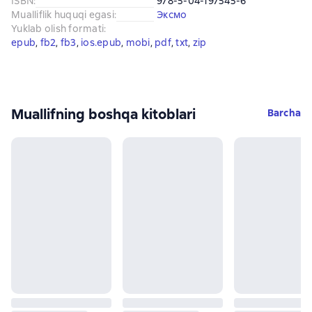
ISBN
:
978-5-04-197545-6
Mualliflik huquqi egasi
:
Эксмо
Yuklab olish formati
:
epub
, 
fb2
, 
fb3
, 
ios.epub
, 
mobi
, 
pdf
, 
txt
, 
zip
Muallifning boshqa kitoblari
Barcha