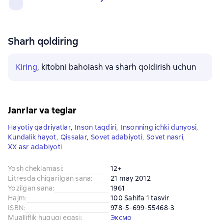
Sharh qoldiring
Kiring
, kitobni baholash va sharh qoldirish uchun
Janrlar va teglar
Hayotiy qadriyatlar
,
Inson taqdiri
,
Insonning ichki dunyosi
,
Kundalik hayot
,
Qissalar
,
Sovet adabiyoti
,
Sovet nasri
,
XX asr adabiyoti
Yosh cheklamasi
:
12+
Litresda chiqarilgan sana
:
21 may 2012
Yozilgan sana
:
1961
Hajm
:
100 Sahifa 1 tasvir
ISBN
:
978-5-699-55468-3
Mualliflik huquqi egasi
:
Эксмо