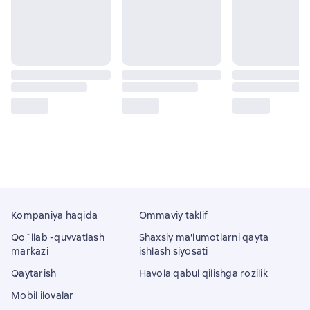
Kompaniya haqida
Ommaviy taklif
Qo`llab -quvvatlash
Shaxsiy ma'lumotlarni qayta
markazi
ishlash siyosati
Qaytarish
Havola qabul qilishga rozilik
Mobil ilovalar