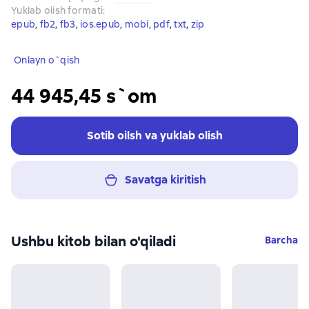
Yuklab olish formati
:
epub
, 
fb2
, 
fb3
, 
ios.epub
, 
mobi
, 
pdf
, 
txt
, 
zip
Onlayn o`qish
44 945,45 s`om
Sotib oilsh va yuklab olish
Savatga kiritish
Ushbu kitob bilan o'qiladi
Barcha