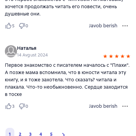
хочется продолжать читать его повести, очень
душевные они.
Javob berish
5
0
Наталья
14 Avgust 2024
Первое знакомство с писателем началось с "Плахи".
А позже мама вспомнила, что в юности читала эту
книгу, и я тоже захотела. Что сказать? читала и
плакала. Что-то необыкновенно. Сердце заходится
в тоске
Javob berish
3
0
1
2
3
4
5