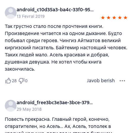
android_c10d35a3-ba4c-33f0-95e6-92293b3b0e40
13 Fevral 2019
Так грустно стало после прочтения книги.
Произведение читается на одном дыхание. Будто
побывал среди героев. Чингиз Айтматов великий
киргизский писатель. Байтемир настоящий человек.
Таких людей мало. Асель красивая и добрая,
душевная девушка. Не хотел чтобы книга
закончилась.
Javob berish
28
0
android_free3bc3e3ae-3bce-3794-bb2b-0911ed3b2392
29 May 2018
Повесть прекрасна. Главный герой, конечно,
отвратителен, но Асель… Ах, Асель, тополек в