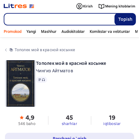
Kirish
Mening kitoblarim
Topish
Promokod
Yangi
Mashhur
Audiokitoblar
Komikslar va vebtunlar
Mo
📚 
Тополек мой в красной косынке
Тополек мой в красной косынке
Чингиз Айтматов
Matn
, audio format mavjud
4,9
45
19
546 baho
sharhlar
iqtiboslar
Parchani o`qish