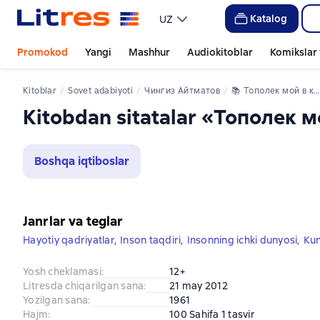
Katalog
UZ
Promokod
Yangi
Mashhur
Audiokitoblar
Komikslar 
Kitoblar
sovet adabiyoti
Чингиз Айтматов
📚 
Тополек мой в красной косынке
Kitobdan sitatalar «Тополек 
Boshqa iqtiboslar
Janrlar va teglar
Hayotiy qadriyatlar
,
Inson taqdiri
,
Insonning ichki dunyosi
,
Kun
Yosh cheklamasi
:
12+
Litresda chiqarilgan sana
:
21 may 2012
Yozilgan sana
:
1961
Hajm
:
100 Sahifa 1 tasvir