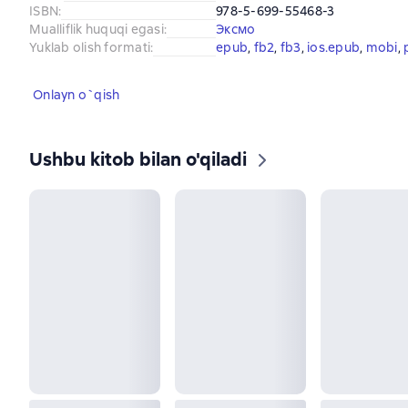
ISBN
:
978-5-699-55468-3
Mualliflik huquqi egasi
:
Эксмо
Yuklab olish formati
:
epub
, 
fb2
, 
fb3
, 
ios.epub
, 
mobi
, 
Onlayn o`qish
Ushbu kitob bilan o'qiladi