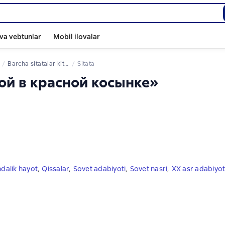
va vebtunlar
Mobil ilovalar
Barcha sitatalar kitoblardan
Sitata
мой в красной косынке»
dalik hayot
,
Qissalar
,
Sovet adabiyoti
,
Sovet nasri
,
XX asr adabiyot