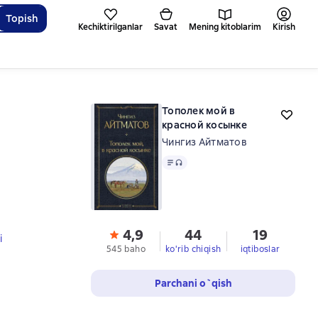
Topish
Kechiktirilganlar
Savat
Mening kitoblarim
Kirish
Тополек мой в
красной косынке
Чингиз Айтматов
Matn
, audio format mavjud
4,9
44
19
i
545 baho
ko'rib chiqish
iqtiboslar
Parchani o`qish