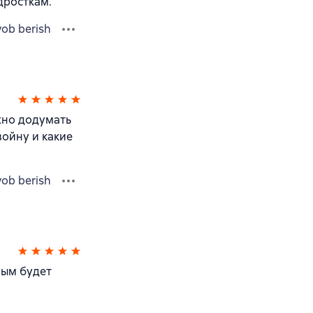
дросткам.
vob berish
жно додумать
войну и какие
vob berish
лым будет