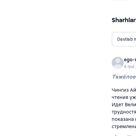
Sharhlar
Dastlab 
ego-
4 Iyul
Тяжёлое
Чингиз Ай
чтения уж
Идет Вели
трудностя
показана 
стремлен