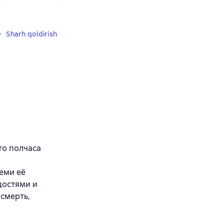
Sharh qoldirish
то полчаса
еми её
достями и
 смерть,