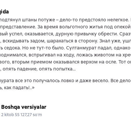
qida
одтянул штаны потуже – дело-то предстояло нелегкое. 
представление. За время вольготного житья под опеко
ый успел, оказывается, дурную привычку обрести. Сраз
, вскидывать задом, шарахаться в сторону. Знал уже, ушл
ь седока. Но не тут-то было. Султанмурат падал, однако
поднимался, вспрыгивал на ходу, ложась животом на хр
ого, вторым приемом оказывался верхом на осле. Тот о
, опять падение, опять попытка…
урата все это получалось ловко и даже весело. Все дело 
, как падать!..»
Boshqa versiyalar
2 kitob 55 127,27 soʻm