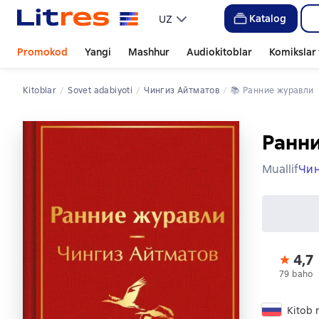
Katalog
UZ
Promokod
Yangi
Mashhur
Audiokitoblar
Komikslar 
Kitoblar
sovet adabiyoti
Чингиз Айтматов
📚 
Ранние журавли
Ранн
Muallif
Чин
4,7
79 baho
Kitob r