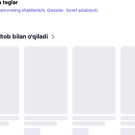
a teglar
amonning shakllanishi
,
Qissalar
,
Sovet adabiyoti
tob bilan o'qiladi