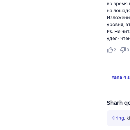
во время 
на лошадя
Изложение
уровня, э
Ps. Не чи
удел- чте
2
0
Yana 4 s
Sharh qo
Kiring
, 