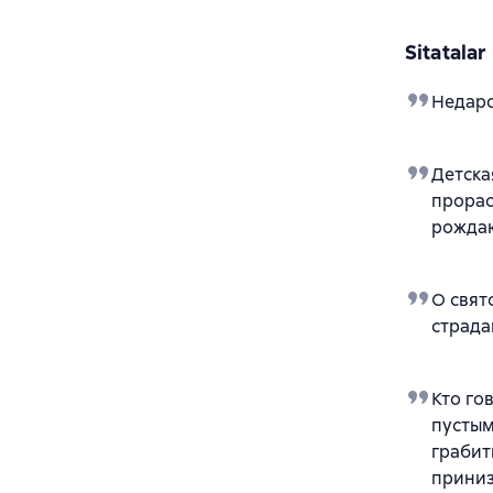
Sitatalar
Недаро
Детска
прорас
рождаю
О свят
страда
Кто го
пустым
грабит
приниз