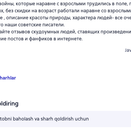
войны, которые наравне с взрослыми трудились в поле,
х, без скидки на возраст работали наравне со взрослым
 , описание красоты природы, характера людей- все оч
то наши советские писатели.
тайте отзывов скудоумных людей, ставящих произведению
ние постов и фанфиков в интернете.
Ja
harhlar
ldiring
kitobni baholash va sharh qoldirish uchun