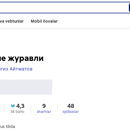
va vebtunlar
Mobil ilovalar
ие журавли
гиз Айтматов
4,3
9
48
38 baho
sharhlar
iqtiboslar
us tilida