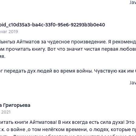
Ja
oid_c10d35a3-ba4c-33f0-95e6-92293b3b0e40
nvar 2019
ынгыз Айтматов за чудесное произведение. Я рекомен
м прочитать книгу. Вот что значит чистая первая любовь,
мя.
г передать дух людей во время войны. Чувствую как им 
Ja
а Григорьева
 2021
итать книги Айтматова! В них всегда есть сила духа! Эт
т.к. о войне ,о том нелёгком времени, о людях, которые 