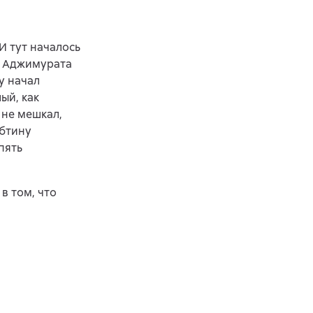
И тут началось
й Аджимурата
у начал
ый, как
 не мешкал,
ебтину
пять
в том, что