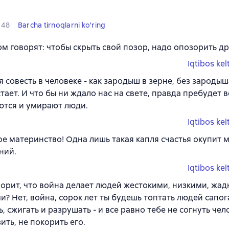
48
Barcha tirnoqlarni ko'ring
м говорят: чтобы скрыть свой позор, надо опозорить др
Iqtibos kel
я совесть в человеке - как зародыш в зерне, без зародыш
тает. И что бы ни ждало нас на свете, правда пребудет в
тся и умирают люди.
Iqtibos kel
ое материнство! Одна лишь такая капля счастья окупит 
ний.
Iqtibos kel
ворит, что война делает людей жестокими, низкими, жа
и? Нет, война, сорок лет ты будешь топтать людей сапог
ь, сжигать и разрушать - и все равно тебе не согнуть чел
ить, не покорить его.