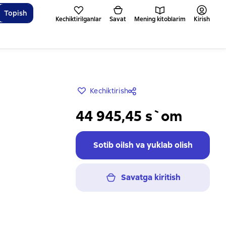
Topish
Kechiktirilganlar
Savat
Mening kitoblarim
Kirish
Kechiktirish
44 945,45 s`om
Sotib oilsh va yuklab olish
Savatga kiritish