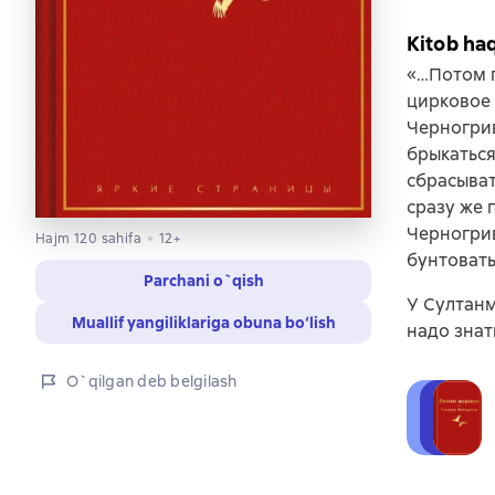
Kitob ha
«…Потом п
цирковое 
Черногрив
брыкаться
сбрасыват
сразу же 
Черногрив
Hajm 120 sahifa
12+
бунтовать
Parchani o`qish
У Султанм
Muallif yangiliklariga obuna bo‘lish
надо знать
O`qilgan deb belgilash