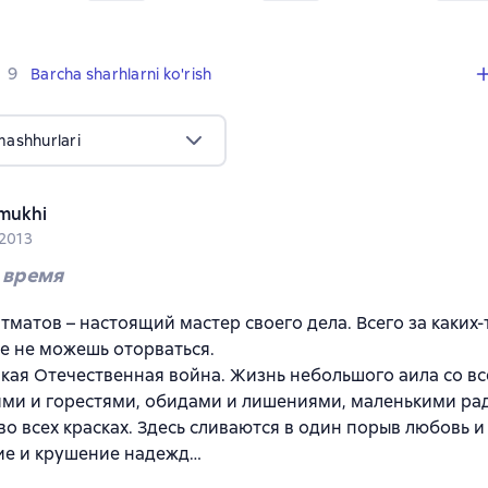
,
9 sharhlar
9
Barcha sharhlarni ko'rish
mashhurlari
mukhi
 2013
 время
тматов – настоящий мастер своего дела. Всего за каких-
е не можешь оторваться.
кая Отечественная война. Жизнь небольшого аила со вс
ми и горестями, обидами и лишениями, маленькими ра
во всех красках. Здесь сливаются в один порыв любовь и
ие и крушение надежд…