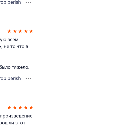
vob berish
дую всем
 не то что в
было тяжело.
vob berish
о произведение
прошли этот