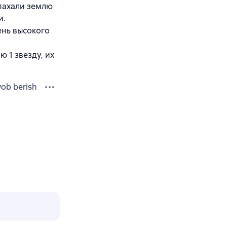
 пахали землю
и.
ень высокого
 1 звезду, их
vob berish