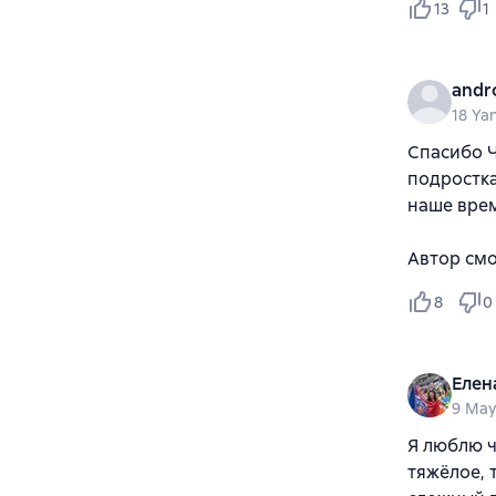
13
1
andr
18 Ya
Спасибо Ч
подростка
наше вре
Автор смо
8
0
Елен
9 May
Я люблю ч
тяжёлое, 