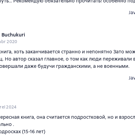
уть… Рекомендую обязательно прочитать! особенно по
Ja
a Buchukuri
abr 2020
нига, хоть заканчивается странно и непонятно Зато мо
ц. Но автор сказал главное, о том как люди переживали 
овершали даже будучи гражданскими, а не военными.
Ja
rel 2024
ересная книга, она считается подростковой, но и взрос
льно .
дросках (15-16 лет)