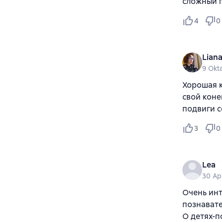
сложный п
4
0
Lian
9 Okt
Хорошая к
свой коне
подвиги с
3
0
Lea
30 Ap
Очень инт
познавате
О детях-по