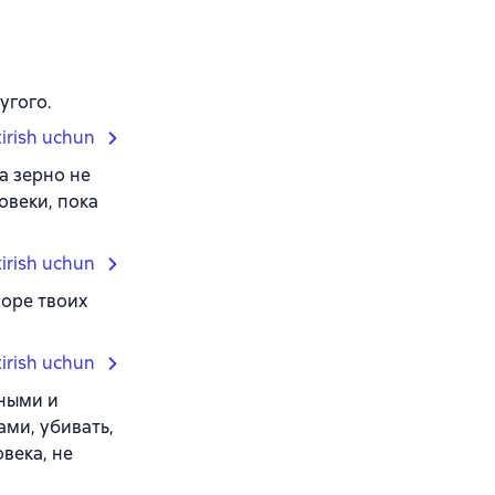
угого.
tirish uchun
а зерно не
овеки, пока
tirish uchun
море твоих
tirish uchun
дными и
ами, убивать,
овека, не