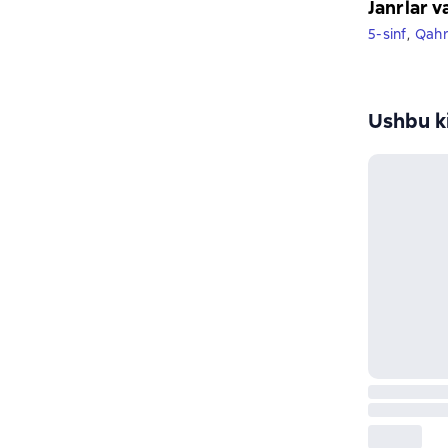
Janrlar v
5-sinf
,
Qahr
Ushbu ki