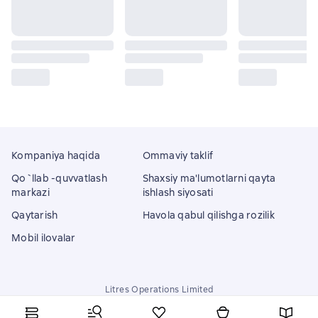
Kompaniya haqida
Ommaviy taklif
Qo`llab -quvvatlash
Shaxsiy ma'lumotlarni qayta
markazi
ishlash siyosati
Qaytarish
Havola qabul qilishga rozilik
Mobil ilovalar
Litres Operations Limited
18 Mallow street co. Limerick, Ireland