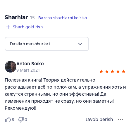
Sharhlar
,
15 sharhlar
15
Barcha sharhlarni ko'rish
Sharh qoldirish
Dastlab mashhurlari
Anton Soiko
9 Mart 2021
Полезная книга! Теория действительно
раскладывает всё по полочкам, а упражнения хоть и
кажутся странными, но они эффективны! Да,
изменения приходят не сразу, но они заметны!
Рекомендую!!
Javob berish
8
0