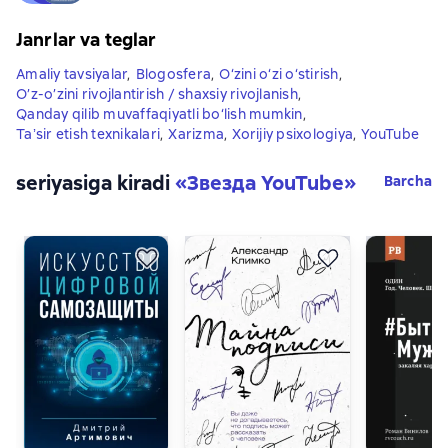
Janrlar va teglar
Amaliy tavsiyalar
,
Blogosfera
,
O‘zini o‘zi o‘stirish
,
O’z-o’zini rivojlantirish / shaxsiy rivojlanish
,
Qanday qilib muvaffaqiyatli bo‘lish mumkin
,
Taʼsir etish texnikalari
,
Xarizma
,
Xorijiy psixologiya
,
YouTube
seriyasiga kiradi
«
Звезда YouTube
»
Barcha