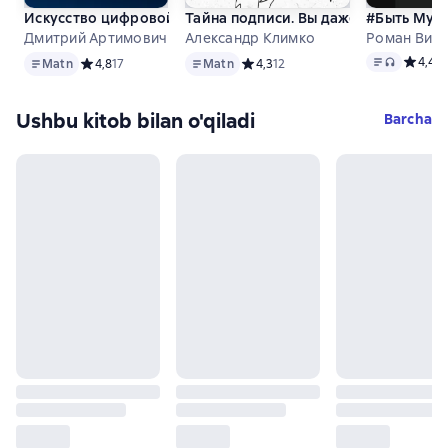
Искусство цифровой самозащиты
Тайна подписи. Вы даже не догадыва
#Быть Мужч
Дмитрий Артимович
Александр Климко
Роман Вин
Matn
Matn
Matn
, audio 
Средний
4,4
3
Matn
Средний рейтинг 4,8 на основе 17 оценок
4,8
17
Matn
Средний рейтинг 4,3 на основе 12
4,3
12
Ushbu kitob bilan o'qiladi
Barcha