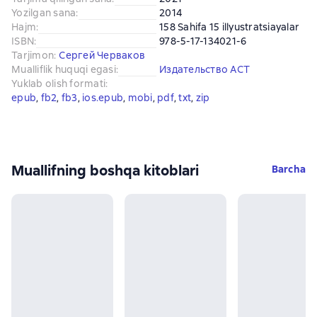
Yozilgan sana
:
2014
Hajm
:
158 Sahifa 15 illyustratsiayalar
ISBN
:
978-5-17-134021-6
Tarjimon
:
Сергей Черваков
Mualliflik huquqi egasi
:
Издательство АСТ
Yuklab olish formati
:
epub
, 
fb2
, 
fb3
, 
ios.epub
, 
mobi
, 
pdf
, 
txt
, 
zip
Muallifning boshqa kitoblari
Barcha