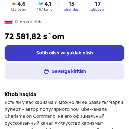
4,6
4,1
15
17
126 baho
167 baho
sharhlar
iqtiboslar
Kitob rus tilida
72 581,82 s`om
Sotib oilsh va yuklab olish
Savatga kiritish
Kitob haqida
Есть ли у вас харизма и можно ли ее развить? Чарли
Хуперт – автор популярного YouTube-канала
Charisma on Command, на его официальный
русскоязычный канал «Искусство харизмы»