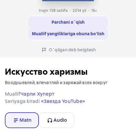
Hajm 158 sahifa
2014
yil
16+
Parchani o`qish
Muallif yangiliklariga obuna bo‘lish
O`qilgan deb belgilash
Искусство харизмы
Воодушевляй, впечатляй и заряжай всех вокруг
Muallif
Чарли Хуперт
Seriyaga kiradi
«Звезда YouTube»
Matn
Audio