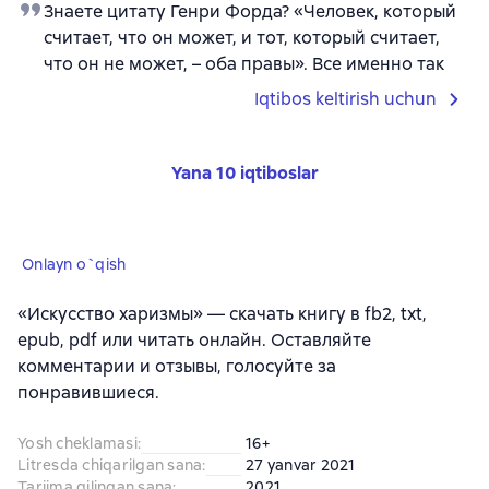
Знаете цитату Генри Форда? «Человек, который
считает, что он может, и тот, который считает,
что он не может, – оба правы». Все именно так
Iqtibos keltirish uchun
Yana 10 iqtiboslar
Onlayn o`qish
«Искусство харизмы» — скачать книгу в fb2, txt,
epub, pdf или читать онлайн. Оставляйте
комментарии и отзывы, голосуйте за
понравившиеся.
Yosh cheklamasi
:
16+
Litresda chiqarilgan sana
:
27 yanvar 2021
Tarjima qilingan sana
:
2021