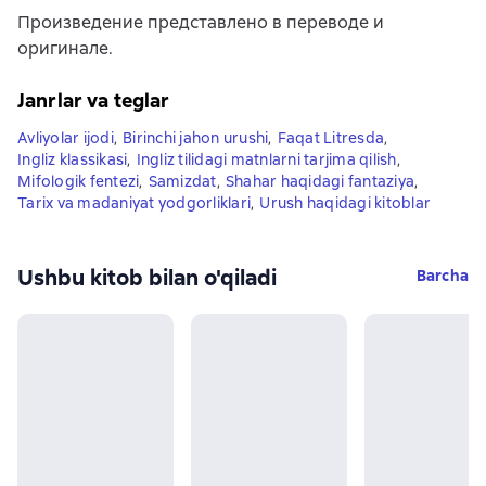
Произведение представлено в переводе и
оригинале.
Janrlar va teglar
Avliyolar ijodi
,
Birinchi jahon urushi
,
Faqat Litresda
,
Ingliz klassikasi
,
Ingliz tilidagi matnlarni tarjima qilish
,
Mifologik fentezi
,
Samizdat
,
Shahar haqidagi fantaziya
,
Tarix va madaniyat yodgorliklari
,
Urush haqidagi kitoblar
Ushbu kitob bilan o'qiladi
Barcha