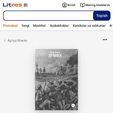
Kirish
Mening kitoblarim
Topish
Promokod
Yangi
Mashhur
Audiokitoblar
Komikslar va vebtunlar
Mo
Артур Мэкен