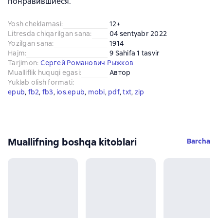
понравившиеся.
Yosh cheklamasi
:
12+
Litresda chiqarilgan sana
:
04 sentyabr 2022
Yozilgan sana
:
1914
Hajm
:
9 Sahifa 1 tasvir
Tarjimon
:
Сергей Романович Рыжков
Mualliflik huquqi egasi
:
Автор
Yuklab olish formati
:
epub
, 
fb2
, 
fb3
, 
ios.epub
, 
mobi
, 
pdf
, 
txt
, 
zip
Muallifning boshqa kitoblari
Barcha