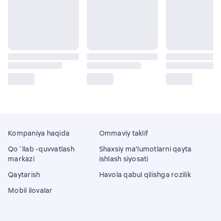
Kompaniya haqida
Ommaviy taklif
Qo`llab -quvvatlash
Shaxsiy ma'lumotlarni qayta
markazi
ishlash siyosati
Qaytarish
Havola qabul qilishga rozilik
Mobil ilovalar