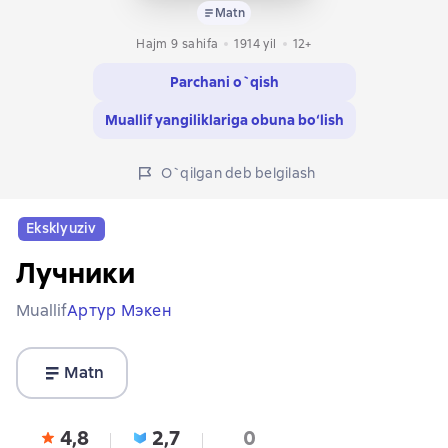
Matn
Hajm 9 sahifa
1914
yil
12+
Parchani o`qish
Muallif yangiliklariga obuna bo‘lish
O`qilgan deb belgilash
Eksklyuziv
Лучники
Muallif
Артур Мэкен
Matn
4,8
2,7
0