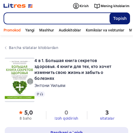
Kirish
Mening kitoblarim
Topish
Promokod
Yangi
Mashhur
Audiokitoblar
Komikslar va vebtunlar
Mo
Barcha sitatalar kitoblardan
4 в 1. Большая книга секретов
здоровья. 4 книги для тех, кто хочет
изменить свою жизнь и забыть о
болезнях
Энтони Уильям
Matn
, audio format mavjud
5,0
0
3
8 baho
Izoh qoldirish
sitatalar
Parchani o`qish