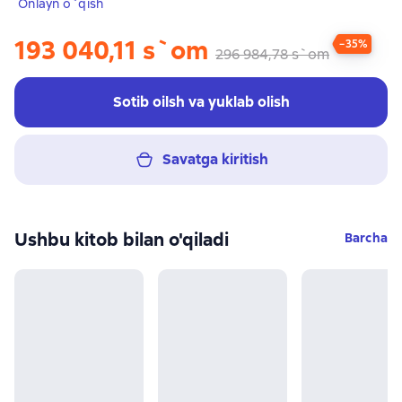
Onlayn o`qish
193 040,11 s`om
−35%
296 984,78 s`om
Sotib oilsh va yuklab olish
Savatga kiritish
Ushbu kitob bilan o'qiladi
Barcha