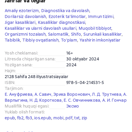
Janrlar va teglar
Amaliy ezoterizm
,
Diagnostika va davolash
,
Dorilarsiz davolanish
,
Ezoterik ta'limotlar
,
Immun tizimi
,
Jigar kasalliklari
,
Kasalliklar diagnostikasi
,
Kasalliklar va ularni davolash usullari
,
Muqobil tibbiyot
,
Organizmni tozalash
,
Salomatlik
,
Shifo
,
Surunkali kasalliklar
,
Tabiblik
,
Tibbiy ovqatlanish
,
To'plam
,
Yashirin imkoniyatlar
Yosh cheklamasi
:
16+
Litresda chiqarilgan sana
:
30 oktyabr 2024
Yozilgan sana
:
2024
Hajm
:
2128 Sahifa 248 illyustratsiayalar
ISBN
:
978-5-04-214531-5
Tarjimon
:
Е. Ануфриева
,
А. Савич
,
Эрика Воронович
,
Л. Д. Трутнева
,
А.
Варлыгина
,
Н. Д. Короткова
,
Е. С. Овчинникова
,
А. И. Гончар
Mualliflik huquqi egasi
:
Эксмо
Yuklab olish formati
:
epub
, 
fb2
, 
fb3
, 
ios.epub
, 
mobi
, 
pdf
, 
txt
, 
zip