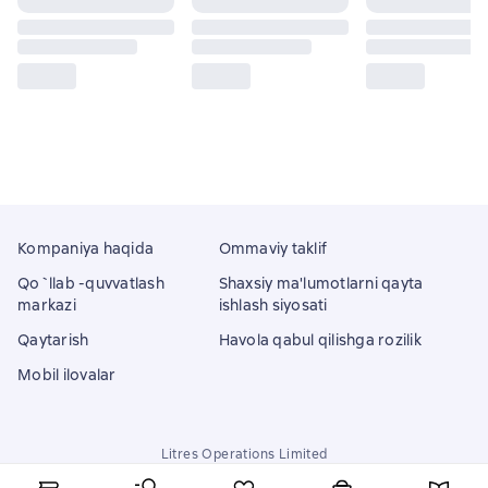
Kompaniya haqida
Ommaviy taklif
Qo`llab -quvvatlash
Shaxsiy ma'lumotlarni qayta
markazi
ishlash siyosati
Qaytarish
Havola qabul qilishga rozilik
Mobil ilovalar
Litres Operations Limited
18 Mallow street co. Limerick, Ireland