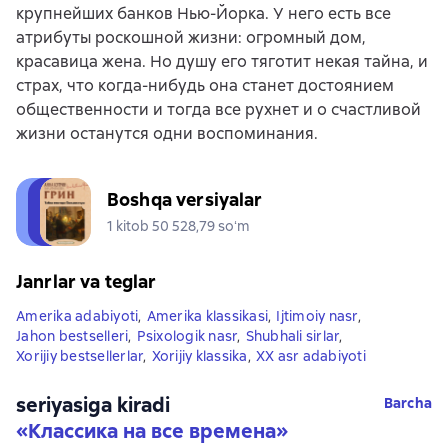
крупнейших банков Нью-Йорка. У него есть все
атрибуты роскошной жизни: огромный дом,
красавица жена. Но душу его тяготит некая тайна, и
страх, что когда-нибудь она станет достоянием
общественности и тогда все рухнет и о счастливой
жизни останутся одни воспоминания.
Boshqa versiyalar
1 kitob 50 528,79 soʻm
Janrlar va teglar
Amerika adabiyoti
,
Amerika klassikasi
,
Ijtimoiy nasr
,
Jahon bestselleri
,
Psixologik nasr
,
Shubhali sirlar
,
Xorijiy bestsellerlar
,
Xorijiy klassika
,
XX asr adabiyoti
seriyasiga kiradi
Barcha
«
Классика на все времена
»