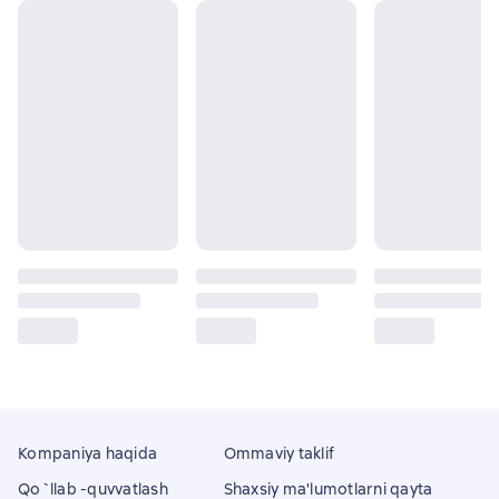
Kompaniya haqida
Ommaviy taklif
Qo`llab -quvvatlash
Shaxsiy ma'lumotlarni qayta