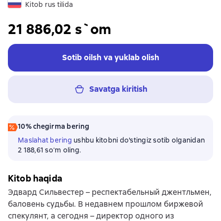
Kitob rus tilida
21 886,02 s`om
Sotib oilsh va yuklab olish
Savatga kiritish
10% chegirma bering
Maslahat bering
ushbu kitobni do'stingiz sotib olganidan
2 188,61 soʻm oling.
Kitob haqida
Эдвард Сильвестер – респектабельный джентльмен,
баловень судьбы. В недавнем прошлом биржевой
спекулянт, а сегодня – директор одного из