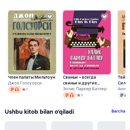
Член палаты Мильтоун
Свиньи – всегда
Тайна
Джон Голсуорси
свиньи и другие
Сильв
Matn
, audio format mavjud
рассказы
Эллис Паркер Батлер
Анна 
Средний рейтинг 0 на основе 0 оценок
0
Matn
, audio format mavjud
Matn
, 
Средний рейтинг 0 на основе 
0
Ushbu kitob bilan o'qiladi
Barcha