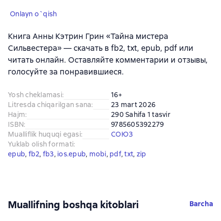
Onlayn o`qish
Книга Анны Кэтрин Грин «Тайна мистера
Сильвестера» — скачать в fb2, txt, epub, pdf или
читать онлайн. Оставляйте комментарии и отзывы,
голосуйте за понравившиеся.
Yosh cheklamasi
:
16+
Litresda chiqarilgan sana
:
23 mart 2026
Hajm
:
290 Sahifa 1 tasvir
ISBN
:
9785605392279
Mualliflik huquqi egasi
:
СОЮЗ
Yuklab olish formati
:
epub
, 
fb2
, 
fb3
, 
ios.epub
, 
mobi
, 
pdf
, 
txt
, 
zip
Muallifning boshqa kitoblari
Barcha