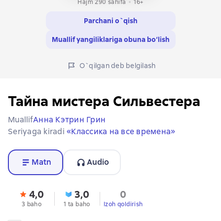
Hajm 290 sahifa
16+
Parchani o`qish
Muallif yangiliklariga obuna bo‘lish
O`qilgan deb belgilash
Тайна мистера Сильвестера
Muallif
Анна Кэтрин Грин
Seriyaga kiradi
«Классика на все времена»
Matn
Audio
4,0
3,0
0
3 baho
1 ta baho
Izoh qoldirish