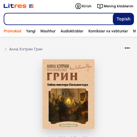
Kirish
Mening kitoblarim
Topish
Promokod
Yangi
Mashhur
Audiokitoblar
Komikslar va vebtunlar
Mo
Анна Кэтрин Грин