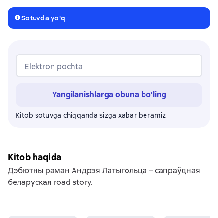
Sotuvda yo'q
Elektron pochta
Yangilanishlarga obuna bo'ling
Kitob sotuvga chiqqanda sizga xabar beramiz
Kitob haqida
Дэбютны раман Андрэя Латыгольца – сапраўдная
беларуская road story.