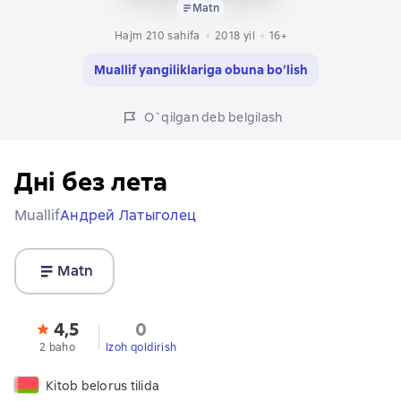
Matn
Hajm 210 sahifa
2018
yil
16+
Muallif yangiliklariga obuna bo‘lish
O`qilgan deb belgilash
Дні без лета
Muallif
Андрей Латыголец
Matn
4,5
0
2 baho
Izoh qoldirish
Kitob belorus tilida