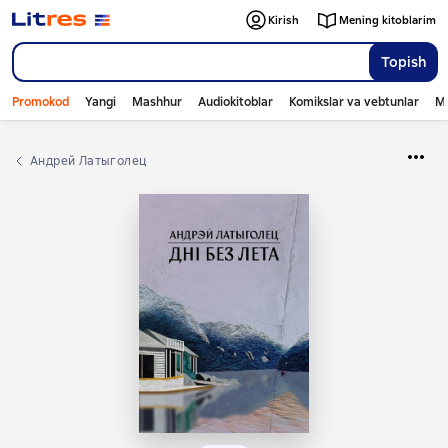
Kirish
Mening kitoblarim
Topish
Promokod
Yangi
Mashhur
Audiokitoblar
Komikslar va vebtunlar
Mo
Андрей Латыголец