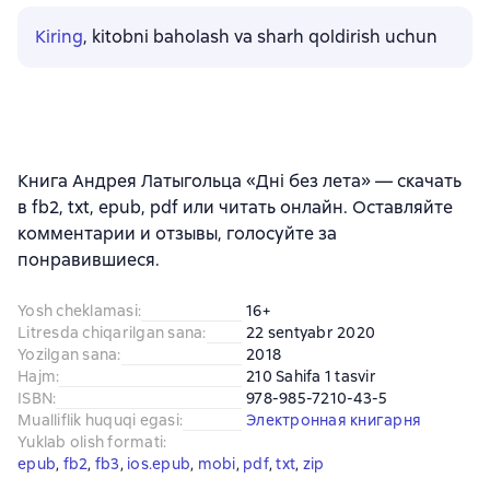
Kiring
, kitobni baholash va sharh qoldirish uchun
Книга Андрея Латыгольца «Дні без лета» — скачать
в fb2, txt, epub, pdf или читать онлайн. Оставляйте
комментарии и отзывы, голосуйте за
понравившиеся.
Yosh cheklamasi
:
16+
Litresda chiqarilgan sana
:
22 sentyabr 2020
Yozilgan sana
:
2018
Hajm
:
210 Sahifa 1 tasvir
ISBN
:
978-985-7210-43-5
Mualliflik huquqi egasi
:
Электронная книгарня
Yuklab olish formati
:
epub
, 
fb2
, 
fb3
, 
ios.epub
, 
mobi
, 
pdf
, 
txt
, 
zip